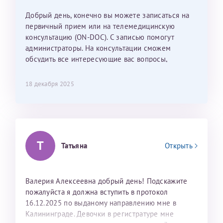
Наталью Викторовну. Тоже очень душевный человек.
С ней общение было, как с давней знакомой, очень
Добрый день, конечно вы можете записаться на
лёгкое и простое. Вообще в данной клинике весь
первичный прием или на телемедицинскую
персонал очень вежливый и чуткий, прям приятно
консультацию (ON-DOC). С записью помогут
находиться. Мы собираемся туда ещё за вторым
администраторы. На консультации сможем
ребёнком, и конечно же только к Ринату
обсудить все интересующие вас вопросы,
Рафаильевичу, нашему волшебнику, без каких либо
составить план подготовки и лечения.
сомнений.
18 декабря 2025
Темирбулатов Ринат Рафаилевич
Репродуктологи
Т
26 июля 2026
Татьяна
Открыть
Валерия Алексеевна добрый день! Подскажите
пожалуйста я должна вступить в протокол
16.12.2025 по выданому направлению мне в
Калининграде. Девочки в регистратуре мне