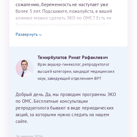
налогоплательщика* (основной разворот с фотографией,
сожалению, беременность не наступает уже
более 5 лет. Подскажите, пожалуйста, в вашей
вашими данными и местом выдачи)
клинике можно сделать ЭКО по ОМС? Есть ли
бесплатная консультация репродуктолога? С
уважением, Наталья Баранова.
Развернуть
Александра
Темирбулатов Ринат Рафаилевич
Врач акушер-гинеколог, репродуктолог
высшей категории, кандидат медицинских
наук, заведующий отделением ВРТ
Хотелось бы выразить благодарность Темирбулатову
Ринату Рафаильевичу. Словами не описать, на сколько
мы ему благодарны. Благодаря ему мы стали
Добрый день. Да, мы проводим программы ЭКО
счастливыми родителями доченьки, которой
по ОМС. Бесплатные консультации
исполнилось вчера пол года. Ринат Рафаильевич
репродуктолога бывают в виде периодических
волшебник, который исполнил нашу очень давнюю
акций, за которыми нужно следить на нашем
мечту. Забеременеть не получалось на протяжении
сайте.
10 лет. Потом начались операции по женски
(вылазили кисты на яичниках), после которых мне
Нажимая кнопку "Отправить" соглашаюсь с
16 января 2026
Политикой