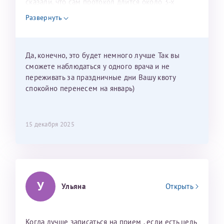
сказали, что сам протокол длится около 3-х
недель и 3 недели я должна находится в Питере.
Развернуть
Можно мне новый год провести в Калининграде и
приехать к Вам в январе? Будут ли действовать
мои направления?
Да, конечно, это будет немного лучше Так вы
сможете наблюдаться у одного врача и не
переживать за праздничные дни Вашу квоту
спокойно перенесем на январь)
15 декабря 2025
У
Ульяна
Открыть
Когда лучше записаться на прием , если есть цель