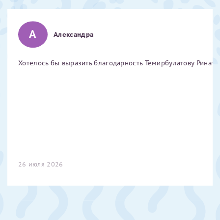
Отчество*
А
Александра
ИНН Налогоплательщика*
Хотелось бы выразить благодарность Темирбулатову Ринату 
налогоплательщик, тот, кто будет получать вычет - ФИО
налогоплательщика
За год/годы
2022
26 июля 2026
2023
2024
2025