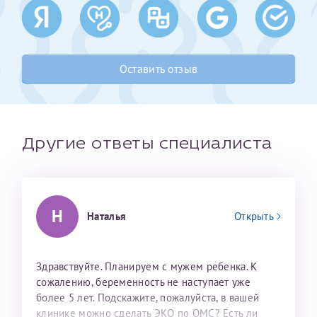
Получение справки
Оставить отзыв
Лично в кассе центра
Прислать на эл. почту
Направить справку сразу в ИФНС
Другие ответы специалиста
(упрощенный порядок возврата НДФЛ с 2024 г.)
Телефон*
Н
Наталья
Открыть
Электронная почта*
Здравствуйте. Планируем с мужем ребенка. К
сожалению, беременность не наступает уже
более 5 лет. Подскажите, пожалуйста, в вашей
скан 2-3 страниц паспорта пациента и
клинике можно сделать ЭКО по ОМС? Есть ли