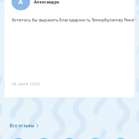
А
Александра
Отчество*
Хотелось бы выразить благодарность Темирбулатову Ринату 
ИНН Налогоплательщика*
налогоплательщик, тот, кто будет получать вычет - ФИО
налогоплательщика
За год/годы
26 июля 2026
2022
2023
2024
2025
Все отзывы