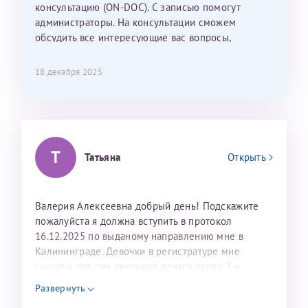
консультацию (ON-DOC). С записью помогут
лёгкое и простое. Вообще в данной клинике весь
администраторы. На консультации сможем
персонал очень вежливый и чуткий, прям приятно
обсудить все интересующие вас вопросы,
находиться. Мы собираемся туда ещё за вторым
составить план подготовки и лечения.
ребёнком, и конечно же только к Ринату
Рафаильевичу, нашему волшебнику, без каких либо
18 декабря 2025
сомнений.
Темирбулатов Ринат Рафаилевич
Репродуктологи
Т
Татьяна
Открыть
26 июля 2026
Валерия Алексеевна добрый день! Подскажите
пожалуйста я должна вступить в протокол
16.12.2025 по выданому направлению мне в
Калининграде. Девочки в регистратуре мне
сказали, что сам протокол длится около 3-х
недель и 3 недели я должна находится в Питере.
Развернуть
Можно мне новый год провести в Калининграде и