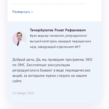
налогоплательщика* (основной разворот с фотографией,
бесплатная консультация репродуктолога? С
вашими данными и местом выдачи)
уважением, Наталья Баранова.
Развернуть
Темирбулатов Ринат Рафаилевич
Александра
Врач акушер-гинеколог, репродуктолог
высшей категории, кандидат медицинских
наук, заведующий отделением ВРТ
Хотелось бы выразить благодарность Темирбулатову
Добрый день. Да, мы проводим программы ЭКО
Ринату Рафаильевичу. Словами не описать, на сколько
по ОМС. Бесплатные консультации
мы ему благодарны. Благодаря ему мы стали
репродуктолога бывают в виде периодических
счастливыми родителями доченьки, которой
акций, за которыми нужно следить на нашем
исполнилось вчера пол года. Ринат Рафаильевич
сайте.
волшебник, который исполнил нашу очень давнюю
мечту. Забеременеть не получалось на протяжении
16 января 2026
10 лет. Потом начались операции по женски
(вылазили кисты на яичниках), после которых мне
сказали, что срочно нужно беременеть, так как я могу
Светлана
Анна
Нажимая кнопку "Отправить" соглашаюсь с
Политикой