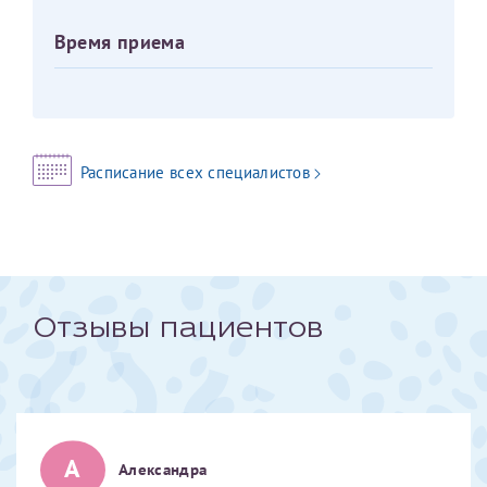
Время приема
Оставить отзыв
Принимаю условия
Соглашения на обработку
Отчество*
персональных данных
Записаться на прием
Дата рождения*
Расписание всех специалистов
Для предоставления в налоговые органы Российской
Федерации, выписать ее на имя:
Отзывы пациентов
Фамилия*
Имя*
А
Александра