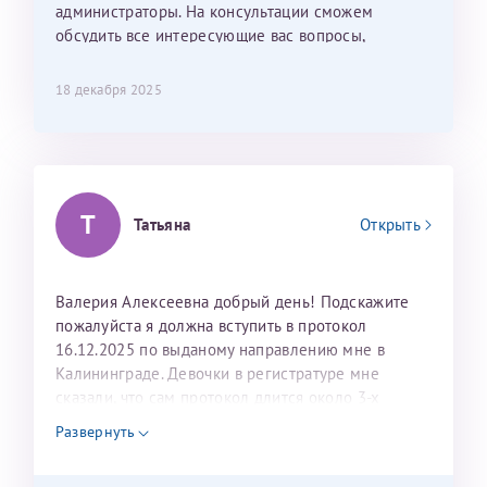
лёгкое и простое. Вообще в данной клинике весь
администраторы. На консультации сможем
персонал очень вежливый и чуткий, прям приятно
обсудить все интересующие вас вопросы,
находиться. Мы собираемся туда ещё за вторым
составить план подготовки и лечения.
ребёнком, и конечно же только к Ринату
18 декабря 2025
Рафаильевичу, нашему волшебнику, без каких либо
сомнений.
Темирбулатов Ринат Рафаилевич
Т
Репродуктологи
Татьяна
Открыть
26 июля 2026
Валерия Алексеевна добрый день! Подскажите
пожалуйста я должна вступить в протокол
16.12.2025 по выданому направлению мне в
Калининграде. Девочки в регистратуре мне
сказали, что сам протокол длится около 3-х
недель и 3 недели я должна находится в Питере.
Развернуть
Можно мне новый год провести в Калининграде и
приехать к Вам в январе? Будут ли действовать