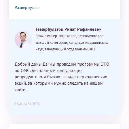
налогоплательщика* (основной разворот с фотографией,
уважением, Наталья Баранова.
Развернуть
вашими данными и местом выдачи)
Темирбулатов Ринат Рафаилевич
Александра
Врач акушер-гинеколог, репродуктолог
высшей категории, кандидат медицинских
наук, заведующий отделением ВРТ
Хотелось бы выразить благодарность Темирбулатову
Добрый день. Да, мы проводим программы ЭКО
Ринату Рафаильевичу. Словами не описать, на сколько
по ОМС. Бесплатные консультации
мы ему благодарны. Благодаря ему мы стали
репродуктолога бывают в виде периодических
счастливыми родителями доченьки, которой
акций, за которыми нужно следить на нашем
исполнилось вчера пол года. Ринат Рафаильевич
сайте.
волшебник, который исполнил нашу очень давнюю
мечту. Забеременеть не получалось на протяжении
16 января 2026
10 лет. Потом начались операции по женски
(вылазили кисты на яичниках), после которых мне
сказали, что срочно нужно беременеть, так как я могу
Светлана
Анна
лишиться яичников. Было принято решение делать
Нажимая кнопку "Отправить" соглашаюсь с
Политикой