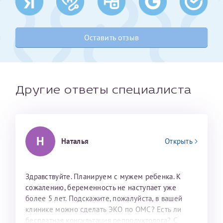
Получение справки
Оставить отзыв
Лично в кассе центра
Прислать на эл. почту
Другие ответы специалиста
Направить справку сразу в ИФНС
(упрощенный порядок возврата НДФЛ с 2024 г.)
Н
Наталья
Открыть
Телефон*
Здравствуйте. Планируем с мужем ребенка. К
Электронная почта*
сожалению, беременность не наступает уже
более 5 лет. Подскажите, пожалуйста, в вашей
клинике можно сделать ЭКО по ОМС? Есть ли
скан 2-3 страниц паспорта пациента и
бесплатная консультация репродуктолога? С