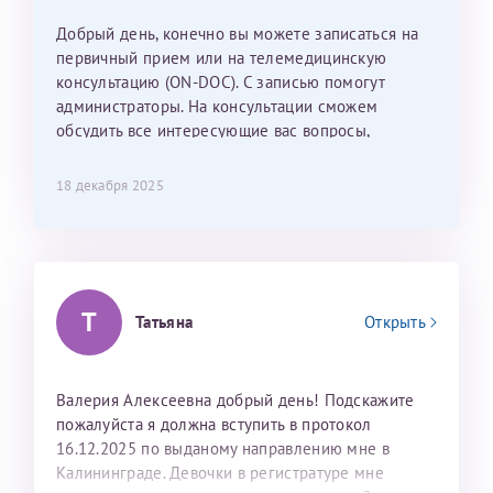
Наталью Викторовну. Тоже очень душевный человек.
С ней общение было, как с давней знакомой, очень
Добрый день, конечно вы можете записаться на
лёгкое и простое. Вообще в данной клинике весь
первичный прием или на телемедицинскую
персонал очень вежливый и чуткий, прям приятно
консультацию (ON-DOC). С записью помогут
находиться. Мы собираемся туда ещё за вторым
администраторы. На консультации сможем
ребёнком, и конечно же только к Ринату
обсудить все интересующие вас вопросы,
Рафаильевичу, нашему волшебнику, без каких либо
составить план подготовки и лечения.
сомнений.
18 декабря 2025
Темирбулатов Ринат Рафаилевич
Репродуктологи
Т
26 июля 2026
Татьяна
Открыть
Валерия Алексеевна добрый день! Подскажите
пожалуйста я должна вступить в протокол
16.12.2025 по выданому направлению мне в
Калининграде. Девочки в регистратуре мне