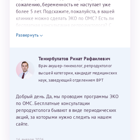
налогоплательщика* (основной разворот с фотографией,
сожалению, беременность не наступает уже
более 5 лет. Подскажите, пожалуйста, в вашей
вашими данными и местом выдачи)
клинике можно сделать ЭКО по ОМС? Есть ли
бесплатная консультация репродуктолога? С
уважением, Наталья Баранова.
Развернуть
Александра
Темирбулатов Ринат Рафаилевич
Врач акушер-гинеколог, репродуктолог
высшей категории, кандидат медицинских
наук, заведующий отделением ВРТ
Хотелось бы выразить благодарность Темирбулатову
Ринату Рафаильевичу. Словами не описать, на сколько
мы ему благодарны. Благодаря ему мы стали
Добрый день. Да, мы проводим программы ЭКО
счастливыми родителями доченьки, которой
по ОМС. Бесплатные консультации
исполнилось вчера пол года. Ринат Рафаильевич
репродуктолога бывают в виде периодических
волшебник, который исполнил нашу очень давнюю
акций, за которыми нужно следить на нашем
мечту. Забеременеть не получалось на протяжении
сайте.
10 лет. Потом начались операции по женски
(вылазили кисты на яичниках), после которых мне
Нажимая кнопку "Отправить" соглашаюсь с
16 января 2026
Политикой