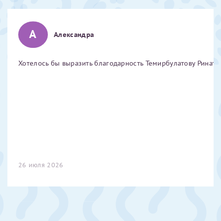
Отчество*
А
Александра
ИНН Налогоплательщика*
Хотелось бы выразить благодарность Темирбулатову Ринату 
налогоплательщик, тот, кто будет получать вычет - ФИО
налогоплательщика
За год/годы
2022
26 июля 2026
2023
2024
2025