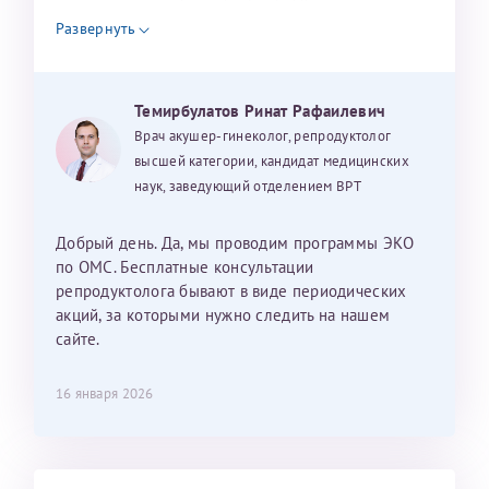
налогоплательщика* (основной разворот с фотографией,
уважением, Наталья Баранова.
Развернуть
вашими данными и местом выдачи)
Темирбулатов Ринат Рафаилевич
Александра
Врач акушер-гинеколог, репродуктолог
высшей категории, кандидат медицинских
наук, заведующий отделением ВРТ
Хотелось бы выразить благодарность Темирбулатову
Добрый день. Да, мы проводим программы ЭКО
Ринату Рафаильевичу. Словами не описать, на сколько
по ОМС. Бесплатные консультации
мы ему благодарны. Благодаря ему мы стали
репродуктолога бывают в виде периодических
счастливыми родителями доченьки, которой
акций, за которыми нужно следить на нашем
исполнилось вчера пол года. Ринат Рафаильевич
сайте.
волшебник, который исполнил нашу очень давнюю
мечту. Забеременеть не получалось на протяжении
16 января 2026
10 лет. Потом начались операции по женски
(вылазили кисты на яичниках), после которых мне
сказали, что срочно нужно беременеть, так как я могу
Светлана
Анна
лишиться яичников. Было принято решение делать
Нажимая кнопку "Отправить" соглашаюсь с
Политикой