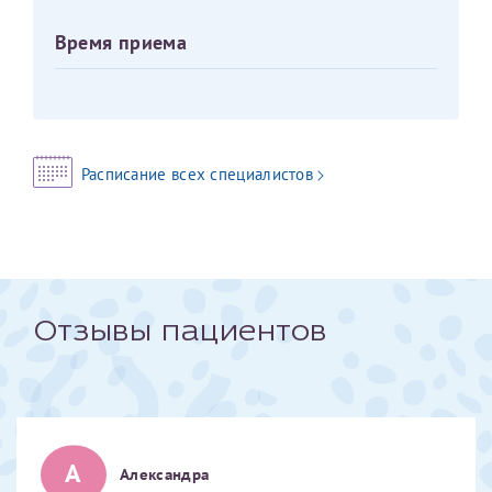
Время приема
Оставить отзыв
Принимаю условия
Соглашения на обработку
Отчество*
персональных данных
Записаться на прием
Дата рождения*
Расписание всех специалистов
Для предоставления в налоговые органы Российской
Федерации, выписать ее на имя:
Отзывы пациентов
Фамилия*
Имя*
А
Александра