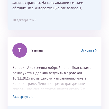
лёгкое и простое. Вообще в данной клинике весь
администраторы. На консультации сможем
персонал очень вежливый и чуткий, прям приятно
обсудить все интересующие вас вопросы,
находиться. Мы собираемся туда ещё за вторым
составить план подготовки и лечения.
ребёнком, и конечно же только к Ринату
18 декабря 2025
Рафаильевичу, нашему волшебнику, без каких либо
сомнений.
Темирбулатов Ринат Рафаилевич
Т
Репродуктологи
Татьяна
Открыть
26 июля 2026
Валерия Алексеевна добрый день! Подскажите
пожалуйста я должна вступить в протокол
16.12.2025 по выданому направлению мне в
Калининграде. Девочки в регистратуре мне
сказали, что сам протокол длится около 3-х
недель и 3 недели я должна находится в Питере.
Развернуть
Можно мне новый год провести в Калининграде и
приехать к Вам в январе? Будут ли действовать