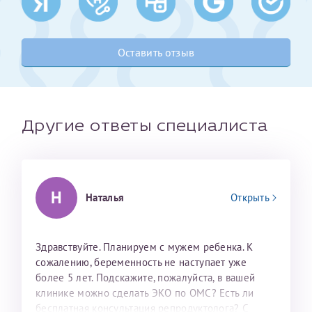
Получение справки
Оставить отзыв
Лично в кассе центра
Прислать на эл. почту
Другие ответы специалиста
Направить справку сразу в ИФНС
(упрощенный порядок возврата НДФЛ с 2024 г.)
Н
Наталья
Открыть
Телефон*
Здравствуйте. Планируем с мужем ребенка. К
Электронная почта*
сожалению, беременность не наступает уже
более 5 лет. Подскажите, пожалуйста, в вашей
клинике можно сделать ЭКО по ОМС? Есть ли
скан 2-3 страниц паспорта пациента и
бесплатная консультация репродуктолога? С