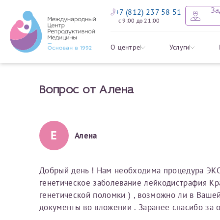
За
+7 (812) 237 58 51
с 9:00 до 21:00
Оставить
Записать
Задать в
Заявление 
О центре
Услуги
налоговых
Вопрос от Алена
Уважаемые пациенты! 
Ваше имя
Имя*
Мы рады приветст
ответы на интере
органов ознакомьтесь,
социальный налоговый
Мы просим вас не
Е
Алена
Ознакомить
информацию о сос
Фамилия
Отчество*
анонимность и за
условия мы не см
Добрый день ! Нам необходима процедура ЭКО 
генетическое заболевание лейкодистрафия Кр
Наши специалист
Электронная почта
Фамилия*
генетической поломки ) , возможно ли в Ваше
на основе ваших 
документы во вложении . Заранее спасибо за о
Срок подготовки доку
можно скорее.