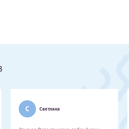
Получение справки
Лично в кассе центра
Прислать на эл. почту
Направить справку сразу в ИФНС
в
(упрощенный порядок возврата НДФЛ с 2024 г.)
Электронная почта*
С
Светлана