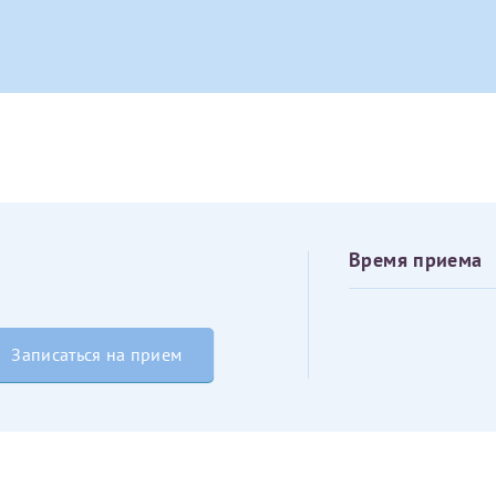
овия
Соглашения на обработку персональных данных
Имя*
Дата рождения*
Запис
овия
Соглашения на обработку персональных данных
Время приема
Имя*
Записаться на прием
ИНН Налогоплательщика*
налогоплательщик, тот, кто будет получать вычет - ФИО налогоплательщика