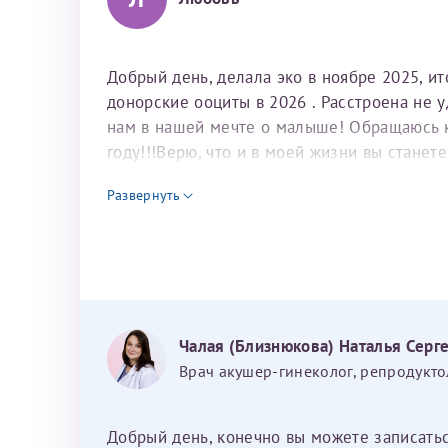
Добрый день, делала эко в ноябре 2025, и
донорские ооциты в 2026 . Расстроена не 
нам в нашей мечте о малыше! Обращаюсь к 
году!!!Верю, что и в моей жизни вы станет
для программы эко
Развернуть
Чалая (Близнюкова) Наталья Серг
Врач акушер-гинеколог, репродукто
Добрый день, конечно вы можете записать