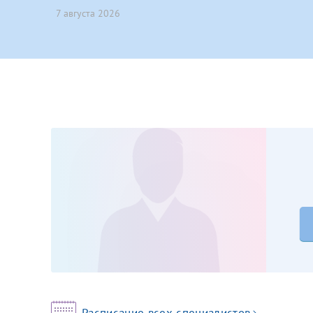
7 августа 2026
Принимаю усл
Фамилия*
Или введите его имя
Отчество*
Принимаю усл
Фамилия*
Отчество*
Расписание всех специалистов