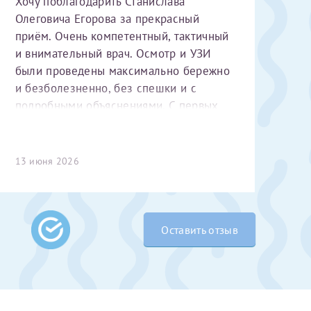
Хочу поблагодарить Станислава
Олеговича Егорова за прекрасный
приём. Очень компетентный, тактичный
и внимательный врач. Осмотр и УЗИ
были проведены максимально бережно
и безболезненно, без спешки и с
подробными объяснениями. С первых
минут чувствуется высокий
профессионализм и уважительное
 Словами не
отношение к пациенту. Спасибо
13 июня 2026
выми родителями
большое за чуткость, деликатность и
бник, который
комфортную атмосферу на приёме!
жении 10 лет.
ь с
 которых мне
Оставить отзыв
 Было принято
едуры. Поэтому
елали ЭКО
врача
ши поздравляем
Очень