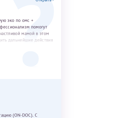
рую эко по омс +
офессионализм помогут
частливой мамой в этом
удить дальнейшие действия
тацию (ON-DOC). С