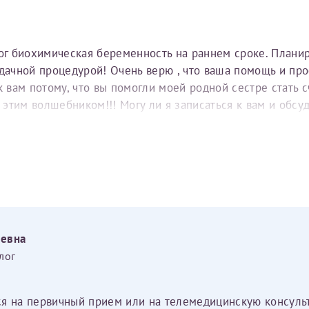
тог биохимическая беременность на раннем сроке. Плани
удачной процедурой! Очень верю , что ваша помощь и пр
вам потому, что вы помогли моей родной сестре стать с
е этим волшебником!!! Могу ли я записаться к вам и обс
еевна
лог
ся на первичный прием или на телемедицинскую консуль