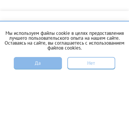
Отчество*
О центре
Услуги
ИНН Налогоплательщика*
Мы используем файлы cookie в целях предоставления
лучшего пользовательского опыта на нашем сайте.
Цены и акции
Пациентам
Оставаясь на сайте, вы соглашаетесь с
использованием
налогоплательщик, тот, кто будет получать вычет - ФИО
файлов cookies
.
налогоплательщика
ЭКО по ОМС
Донорам
ЗАПИСЬ
Да
Нет
Специалистам
Вакансии
За год/годы
Энциклопедия
Контакты
2022
Справка для налоговой
2023
2024
Записаться на прием
2025