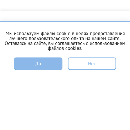
Отчество*
О центре
Услуги
ИНН Налогоплательщика*
Мы используем файлы cookie в целях предоставления
лучшего пользовательского опыта на нашем сайте.
Цены и акции
Пациентам
Оставаясь на сайте, вы соглашаетесь с
использованием
налогоплательщик, тот, кто будет получать вычет - ФИО
файлов cookies
.
налогоплательщика
ЭКО по ОМС
Донорам
ЗАПИСЬ
Да
Нет
Специалистам
Вакансии
За год/годы
Энциклопедия
Контакты
2022
Справка для налоговой
2023
2024
Записаться на прием
2025