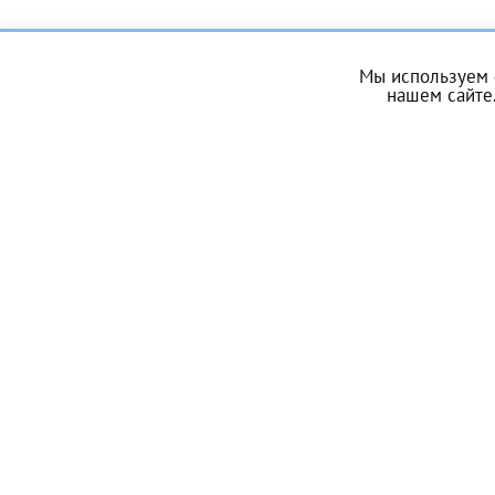
За год/годы
Мы используем 
нашем сайте.
2022
ЗАПИСЬ
2023
2024
О центре
Услуги
2025
ЭКО по ОМС
Донорам
Энциклопедия
Контакты
Телефон*
Мы в социальных сетях