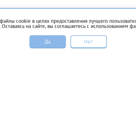
Получение справки
файлы cookie в целях предоставления лучшего пользовател
 Оставаясь на сайте, вы соглашаетесь с
использованием фа
Лично в кассе центра
Да
Нет
Прислать на эл. почту
Цены и акции
Пациентам
Направить справку сразу в ИФНС
Специалистам
Вакансии
(упрощенный порядок возврата НДФЛ с 2024 г.)
Справка для налоговой
Электронная почта*