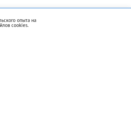
ьского опыта на
йлов cookies
.
Записаться на прием
скан 2-3 страниц паспорта пациента и налогоплательщика* (основной разворот с фотографией, вашими данными и местом выдачи)