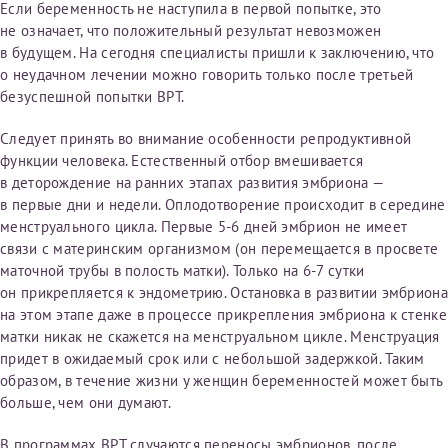
Если беременность не наступила в первой попытке, это
первом заявлении. После отправки готового документа
Электронная почта*
Наши специалисты готовы помочь вам, предоставив
не означает, что положительный результат невозможен
изменения и переоформление справки на другого
общую информацию и рекомендации на основе
в будущем. На сегодня специалисты пришли к заключению, что
налогоплательщика не выполняются
. Пожалуйста,
ваших вопросов. Задайте ваш вопрос,
о неудачном лечении можно говорить только после третьей
внимательно проверяйте все данные перед отправкой
и мы постараемся ответить на него как можно
безуспешной попытки ВРТ.
заявки.
скорее.
Номер телефона*
Следует принять во внимание особенности репродуктивной
После отправки заявки вы получите письмо на указанную
Я подтверждаю, что ознакомился с уведомлением,
функции человека. Естественный отбор вмешивается
электронную почту с подтверждением «
Заявка на справку
приведённым выше.
в деторождение на ранних этапах развития эмбриона —
принята
». Если письмо не поступит, пожалуйста, свяжитесь
в первые дни и недели. Оплодотворение происходит в середине
Номер медицинской карты МЦРМ
с МЦРМ для уточнения информации.
Далее
менструального цикла. Первые 5-6 дней эмбрион не имеет
связи с материнским организмом (он перемещается в просвете
Заявление
маточной трубы в полость матки). Только на 6-7 сутки
он прикрепляется к эндометрию. Остановка в развитии эмбриона
Сдать спермограмму
Прошу выдать справку об оказанных медицинских услугах
на этом этапе даже в процессе прикрепления эмбриона к стенке
следующим пациентам:
матки никак не скажется на менструальном цикле. Менструация
Выберите специальность врача
придет в ожидаемый срок или с небольшой задержкой. Таким
Фамилия*
образом, в течение жизни у женщин беременностей может быть
больше, чем они думают.
Или введите его имя
Имя*
В программах ВРТ случаются переносы эмбрионов, после