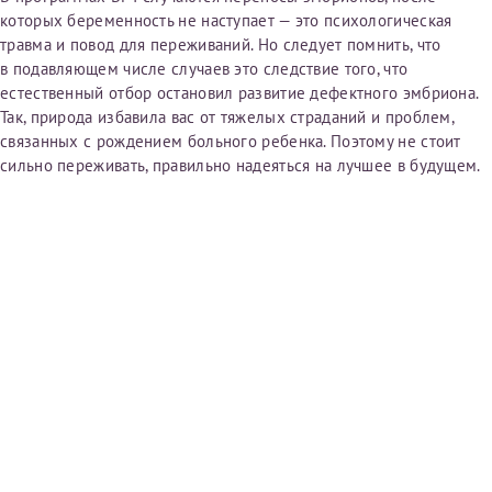
которых беременность не наступает — это психологическая
травма и повод для переживаний. Но следует помнить, что
в подавляющем числе случаев это следствие того, что
Принимаю условия
Соглашения на обработку
Отчество*
естественный отбор остановил развитие дефектного эмбриона.
персональных данных
Так, природа избавила вас от тяжелых страданий и проблем,
связанных с рождением больного ребенка. Поэтому не стоит
Записаться на прием
Дата рождения*
сильно переживать, правильно надеяться на лучшее в будущем.
Для предоставления в налоговые органы Российской
Федерации, выписать ее на имя:
Фамилия*
Имя*