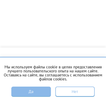
Отчество*
ИНН Налогоплательщика*
налогоплательщик, тот, кто будет получать вычет - ФИО
налогоплательщика
О центре
Услуги
За год/годы
Мы используем файлы cookie в целях предоставления
лучшего пользовательского опыта на нашем сайте.
Цены и акции
Пациентам
2022
Оставаясь на сайте, вы соглашаетесь с
использованием
файлов cookies
.
2023
ЭКО по ОМС
Донорам
2024
ЗАПИСЬ
Да
Нет
Специалистам
Вакансии
2025
Энциклопедия
Контакты