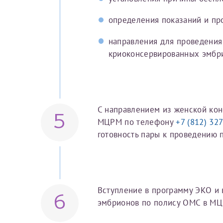
определения показаний и пр
направления для проведения
криоконсервированных эмбр
С направлением из женской кон
5
МЦРМ по телефону
+7 (812) 32
готовность пары к проведению 
Я подтверждаю свое согласие на передачу указанной мно
каналам связи сети Интернет.
Вступление в программу ЭКО и
6
эмбрионов по полису ОМС в МЦ