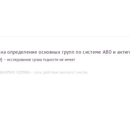
мужского фактора бесплодия — заключение андролога о
ЭКО+ИКСИ -
срок действия заключения 1 год
 на определение основных групп по системе AB0 и антиг
) -
исследование срока годности не имеет
анализ крови -
срок действия анализа 1 месяц
й анализ крови (АлТ, АсТ, общий билирубин, прямой бил
ина, креатинин) -
срок действия анализа 1 месяц
а (активированное частичное тромбопластиновое время,
ое (тромбопластиновое) время и количество тромбоцито