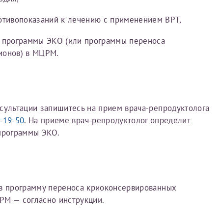
отивопоказаний к лечению с применением ВРТ,
 программы ЭКО (или программы переноса
ионов) в МЦРМ.
сультации запишитесь на прием врача-репродуктолога
7-19-50
. На приеме врач-репродуктолог определит
программы ЭКО.
Нажимая кнопку "Отправить" соглашаюс
Политикой конфиденциальности
й информации в электронной форме (в том числе персональных данных) по открытым
 в программу переноса криоконсервированных
РМ — согласно инструкции.