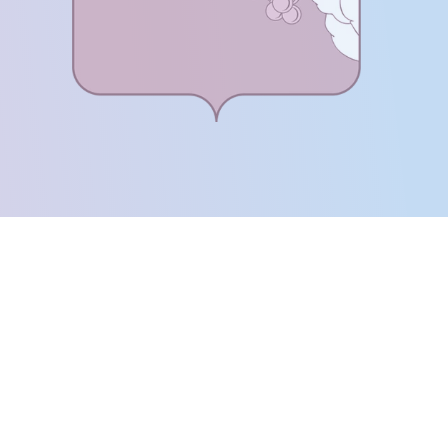
Далее
После отправки
оплательщика не
кой заявки.
м
там: