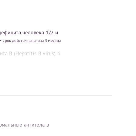
http://new.oms35.ru/
одефицита человека-1/2 и
 -
срок действия анализа 3 месяца
а В (Hepatitis В virus) в
 virus) в крови -
срок
V IgM) к вирусу гепатита С
ови -
срок действия анализа 3
ермальные антитела в