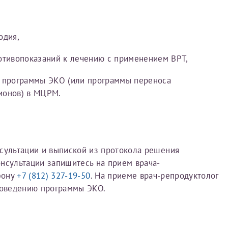
Отпра
овия
Соглашения на обработку персональных данных
Имя*
одия,
Дата рождения*
отивопоказаний к лечению с применением ВРТ,
Запис
овия
Соглашения на обработку персональных данных
 программы ЭКО (или программы переноса
ионов) в МЦРМ.
Имя*
сультации и выпиской из протокола решения
нсультации запишитесь на прием врача-
фону
+7 (812) 327-19-50
. На приеме врач-репродуктолог
ИНН Налогоплательщика*
роведению программы ЭКО.
налогоплательщик, тот, кто будет получать вычет - ФИО налогоплательщика