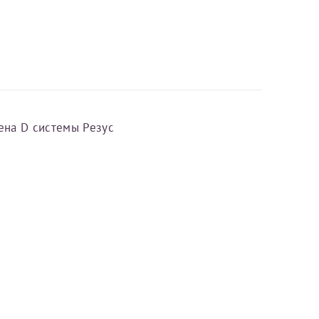
 необходимости
ена D системы Резус
ирубин, глюкоза, общий
 фибриноген,
в) -
срок действия анализа 1