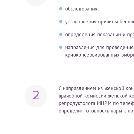
Принимаю усл
Фамилия*
Или введите его имя
обследования,
установления причины беспл
Отчество*
определения показаний и пр
Принимаю усл
направления для проведения
криоконсервированных эмбр
Фамилия*
С направлением из женской кон
2
врачебной комиссии женской ко
репродуктолога МЦРМ по теле
Отчество*
определит готовность пары к п