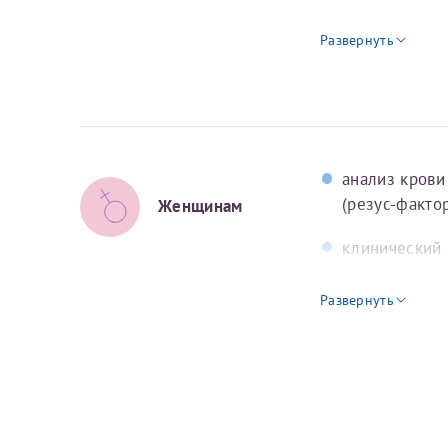
и благополучия человека по Вологодской
при наличии 
Развернуть
области
проведения 
г. Вологда, ул. Яшина, д. 1-а
Центр планирования семьи и репродукции
г. Вологда, Пошехонское ш., д. 31
анализ крови
(резус-фактор
Женщинам
клинический 
Женская консультация № 1
г. Вологда, ул. Герцена, д. 64
биохимически
Развернуть
белок, мочев
Женская консультация № 2 на Некрасова
коагулограмм
г. Вологда, ул. Некрасова, д. 41
протромбинов
месяц