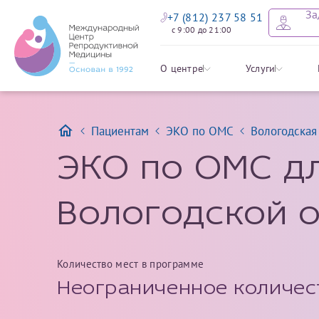
За
+7 (812) 237 58 51
с 9:00 до 21:00
Отправит
Записать
Задать в
Заявление 
О центре
Услуги
налоговых
Пациентам
ЭКО по ОМС
Вологодская
Уважаемые пациенты! 
Имя*
Имя*
Мы рады приветст
ответы на интере
органов ознакомьтесь,
ЭКО по ОМС д
социальный налоговый
Мы просим вас не
Ознакомить
информацию о сос
Вологодской 
Фамилия*
Отчество*
анонимность и за
условия мы не см
Количество мест в программе
Наши специалист
Электронная почта*
Фамилия*
Неограниченное количес
на основе ваших 
Срок подготовки доку
можно скорее.