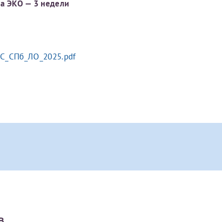
а ЭКО — 3 недели
С_СПб_ЛО_2025.pdf
Телефон
Электронная почта
в