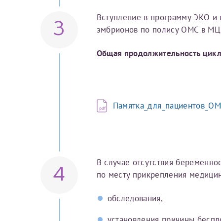
Вступление в программу ЭКО и
3
За год/годы
эмбрионов по полису ОМС в МЦ
2022
Общая продолжительность цикл
2023
2024
2025
Памятка_для_пациентов_ОМ
Телефон*
В случае отсутствия беременно
4
по месту прикрепления медицин
обследования,
установления причины беспл