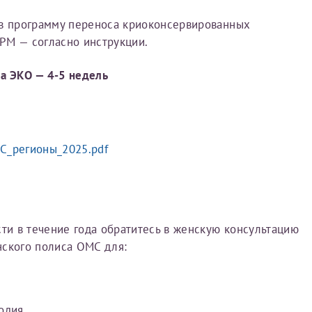
 в программу переноса криоконсервированных
Получение справки
РМ — согласно инструкции.
а ЭКО — 4-5 недель
Лично в кассе центра
Прислать на эл. почту
Направить справку сразу в ИФНС
С_регионы_2025.pdf
(упрощенный порядок возврата НДФЛ с 2024 г.)
Электронная почта*
сти в течение года обратитесь в женскую консультацию
ского полиса ОМС для:
одия,