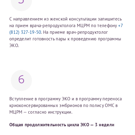
5
налогоплательщика* (основной разворот с фотографией,
вашими данными и местом выдачи)
С направлением из женской консультации запишитесь
на прием врача-репродуктолога МЦРМ по телефону
+7
(812) 327-19-50
. На приеме врач-репродуктолог
определит готовность пары к проведению программы
ЭКО.
6
Вступление в программу ЭКО и в программу переноса
криоконсервированных эмбрионов по полису ОМС в
МЦРМ — согласно инструкции.
Общая продолжительность цикла ЭКО — 3 недели
Нажимая кнопку "Отправить" соглашаюсь с
Политикой