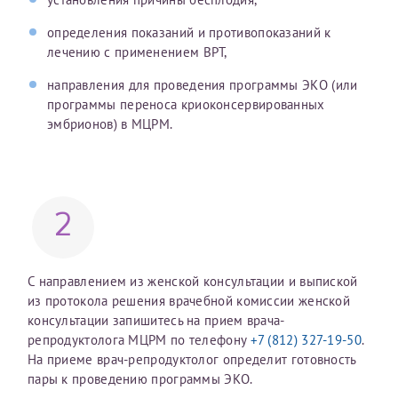
определения показаний и противопоказаний к
Отправить документы
лечению с применением ВРТ,
Принимаю условия
Соглашения на обработку
Отчество*
персональных данных
направления для проведения программы ЭКО (или
программы переноса криоконсервированных
Записаться на прием
эмбрионов) в МЦРМ.
Дата рождения*
2
Для предоставления в налоговые органы Российской
Федерации, выписать ее на имя:
С направлением из женской консультации и выпиской
Фамилия*
из протокола решения врачебной комиссии женской
консультации запишитесь на прием врача-
репродуктолога МЦРМ по телефону
+7 (812) 327-19-50
.
Имя*
На приеме врач-репродуктолог определит готовность
пары к проведению программы ЭКО.