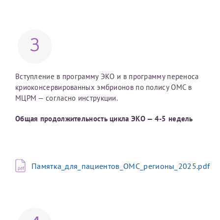
Отчество*
3
ИНН Налогоплательщика*
Вступление в программу ЭКО и в программу переноса
налогоплательщик, тот, кто будет получать вычет - ФИО
криоконсервированных эмбрионов по полису ОМС в
налогоплательщика
МЦРМ — согласно инструкции.
Общая продолжительность цикла ЭКО — 4-5 недель
За год/годы
2022
Памятка_для_пациентов_ОМС_регионы_2025.pdf
2023
2024
2025