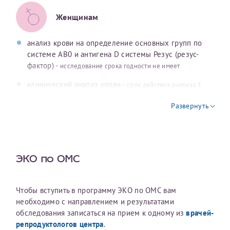
год
+7 (800) 234-45-01
Женщинам
crimea@82.rospotrebnadzor.ru
http://82.rospotrebnadzor.ru/
анализ крови на определение основных групп по
системе AB0 и антигена D системы Резус (резус-
фактор) -
исследование срока годности не имеет
Женская консультация № 1
г. Севастополь, ул. Адмирала Юмашева, д. 4а
клинический анализ крови -
срок действия анализа 1
месяц
Развернуть
биохимический анализ крови (АлТ, АсТ, общий
билирубин, прямой билирубин, глюкоза, общий
Женская консультация № 3
белок, мочевина, креатинин) -
срок действия анализа 1
г. Cевастополь, пер. Геннериха, д. 1
месяц
ЭКО по ОМС
коагулограмма (активированное частичное
тромбопластиновое время, фибриноген,
Женская консультация № 2
Чтобы вступить в программу ЭКО по ОМС вам
протромбиновое (тромбопластиновое) время и
г. Севастополь, пр. Генерала Острякова, д. 36
необходимо с направлением и результатами
количество тромбоцитов) -
срок действия анализа 1
обследования записаться на прием к одному из
врачей-
месяц
репродуктологов центра
.