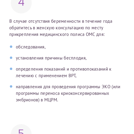
4
Получение справки
В случае отсутствия беременности в течение года
обратитесь в женскую консультацию по месту
Лично в кассе центра
прикрепления медицинского полиса ОМС для:
Прислать на эл. почту
обследования,
Направить справку сразу в ИФНС
установления причины бесплодия,
(упрощенный порядок возврата НДФЛ с 2024 г.)
определения показаний и противопоказаний к
лечению с применением ВРТ,
Телефон*
направления для проведения программы ЭКО (или
программы переноса криоконсервированных
эмбрионов) в МЦРМ.
Электронная почта*
скан 2-3 страниц паспорта пациента и