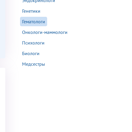
Эндокринологи
Генетики
Гематологи
Онкологи-маммологи
аться на прием
Психологи
Биологи
Медсестры
Для предоставления в налоговые органы Российской Федерации, выписать ее на имя: