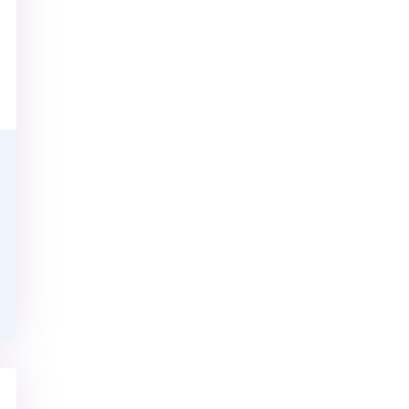
скан 2-3 страниц паспорта пациента и налогоплательщика* (основной разворот с фотографией, вашими данными и местом выдачи)