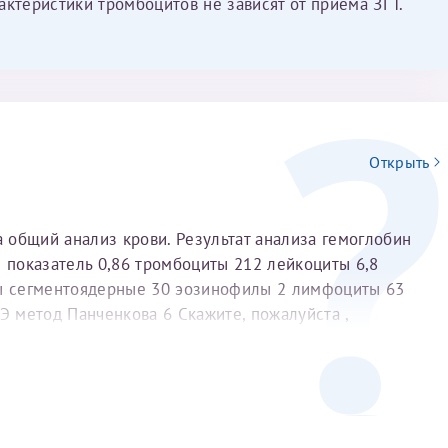
актеристики тромбоцитов не зависят от приема ЗГТ.
Открыть
а общий анализ крови. Результат анализа гемоглобин
й показатель 0,86 тромбоциты 212 лейкоциты 6,8
ы сегментоядерные 30 эозинофилы 2 лимфоциты 63
 метод Панченкова 6 Скажите, пожалуйста ,