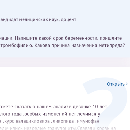
Имя*
кандидат медицинских наук, доцент
Дата рождения*
мации. Напишите какой срок беременности, пришлите
Запис
овия
Соглашения на обработку персональных данных
а тромбофилию. Какова причина назначения метипреда?
Имя*
Открыть
ИНН Налогоплательщика*
ожете сказать о нашем анализе девочке 10 лет.
лого года ,особых изменений нет лечимся у
а ,курс валацикловира ,ликопида ,имунофан
налогоплательщик, тот, кто будет получать вычет - ФИО налогоплательщика
еличились незрелые гранулоциты.Сдавали кровь на