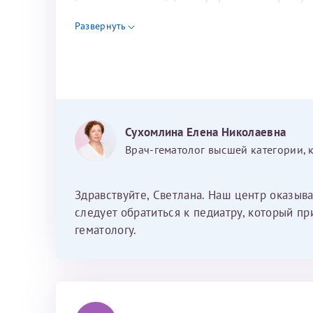
инфекции был выявлен Герпес шестого тип
Развернуть
вдруг онкология.Заранее спасибо.
За год/годы
2022
2023
2024
Сухомлина Елена Николаевна
2025
Врач-гематолог высшей категории, 
Здравствуйте, Светлана. Наш центр оказыв
следует обратиться к педиатру, который п
Телефон*
гематологу.