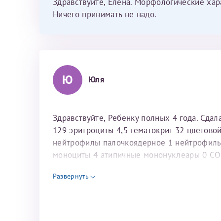
Здравствуйте, Елена. Морфологические хар
Ничего принимать не надо.
Ю
Юля
Здравствуйте, Ребенку полных 4 года. Сдал
129 эритроциты 4,5 гематокрит 32 цветово
нейтрофилы палочкоядерное 1 нейтрофил
моноциты 4 атипичные мононуклеары 0 СОЭ
лимфоциты 63 % это норма или нет?
Развернуть