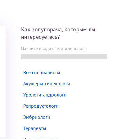
Далее
Как зовут врача, которым вы
После отправки
интересуетесь?
оплательщика не
Начните вводить его имя в поле
кой заявки.
м
Все специалисты
Акушеры-гинекологи
Урологи-андрологи
Репродуктологи
Эмбриологи
Терапевты
там: