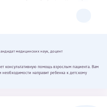
а подскажите пожалуйста что нам делать?Переживаю
Получение справки
Лично в кассе центра
Прислать на эл. почту
Направить справку сразу в ИФНС
кандидат медицинских наук, доцент
(упрощенный порядок возврата НДФЛ с 2024 г.)
ает консультативную помощь взрослым пациента. Вам
ри необходимости направит ребенка к детскому
Электронная почта*