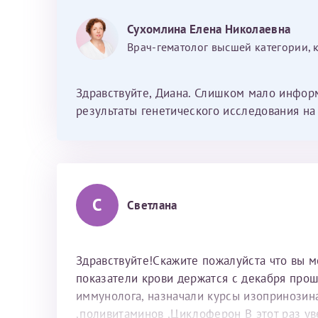
Фамилия*
Или введите его имя
Сухомлина Елена Николаевна
Врач-гематолог высшей категории, 
Отчество*
Здравствуйте, Диана. Слишком мало инфор
Принимаю усл
результаты генетического исследования н
Фамилия*
С
Светлана
Отчество*
Здравствуйте!Скажите пожалуйста что вы м
показатели крови держатся с декабря прош
иммунолога, назначали курсы изопринозин
,поливитаминов ,Циклоферон В этот раз ув