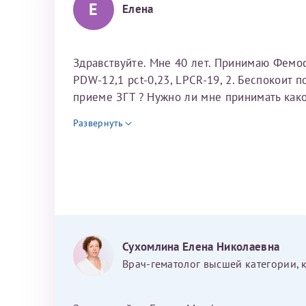
Е
Елена
Здравствуйте. Мне 40 лет. Принимаю Фемост
PDW-12,1 pct-0,23, LPCR-19, 2. Беспокоит 
приеме ЗГТ ? Нужно ли мне принимать как
Развернуть
Сухомлина Елена Николаевна
Я подтверждаю свое согласие на передачу указанной мно
каналам связи сети Интернет.
Врач-гематолог высшей категории, 