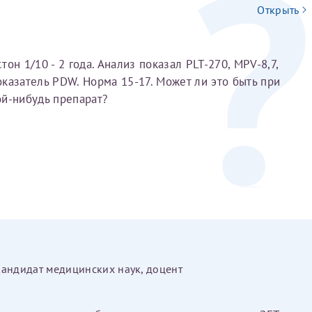
Открыть
он 1/10 - 2 года. Анализ показал PLT-270, MPV-8,7,
показатель PDW. Норма 15-17. Может ли это быть при
ой-нибудь препарат?
Нажимая кнопку "Отправить" соглашаюс
Политикой конфиденциальности
й информации в электронной форме (в том числе персональных данных) по открытым
кандидат медицинских наук, доцент