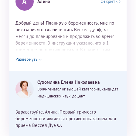
А
Алина
Открыть
Добрый день! Планирую беременность, мне по
показаниям назначили пить Вессел ду эф, за
месяц до планирования и продолжить во время
беременности. В инструкции указано, что в 1
триместре он противопоказан. В связи с этим
вопрос, допустимо ли применение препарата в 1
Развернуть
триместр по показаниям, либо его нужно будет
заменить? Заранее спасибо за ответ.
Сухомлина Елена Николаевна
Врач-гематолог высшей категории, кандидат
медицинских наук, доцент
Здравствуйте, Алина. Первый триместр
беременности является противопоказанием для
приема Вессел Дуэ Ф.