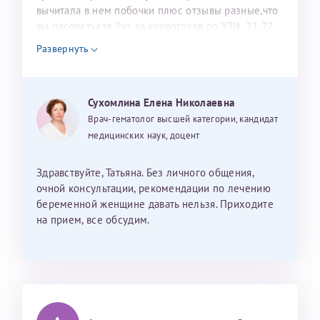
вычитала в нем побочки плюс отзывы разные,что
вы посоветуете ?из за кровотоков по УЗИ ,21-22
неделя у меня ,заранее спасибо
Развернуть
Сухомлина Елена Николаевна
Врач-гематолог высшей категории, кандидат
медицинских наук, доцент
Здравствуйте, Татьяна. Без личного общения,
очной консультации, рекомендации по лечению
беременной женщине давать нельзя. Приходите
на прием, все обсудим.
Нажимая кнопку "Отправить" соглашаюсь с
Политикой конфиденциальности
Я подтверждаю свое согласие на передачу указанной мной информации 
электронной форме (в том числе персональных данных) по открытым
каналам связи сети Интернет.