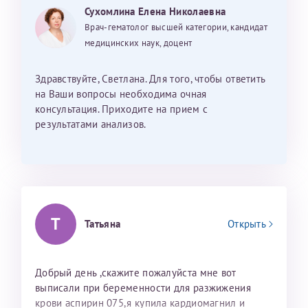
Сухомлина Елена Николаевна
отсутствие В12 в связи с неупотреблением мяса
Лично в кассе центра
Врач-гематолог высшей категории, кандидат
может повлиять года через 2-3, т.к. в организме
есть накопленный В12. Могут ли мои
медицинских наук, доцент
Прислать на эл. почту
генетические отклонения повлиять на
гомоцистеин гораздо быстрее? Можно ли мне
Здравствуйте, Светлана. Для того, чтобы ответить
Направить справку сразу в ИФНС
употреблять синтетический В12 (витамины)? Не
на Ваши вопросы необходима очная
(упрощенный порядок возврата НДФЛ с 2024 г.)
приведет ли это к тромбозам? От тромбозов в
консультация. Приходите на прием с
семье были смертельные случаи.
результатами анализов.
Телефон*
Электронная почта*
Т
Татьяна
Открыть
скан 2-3 страниц паспорта пациента и налогоплательщика*
(основной разворот с фотографией, вашими данными и местом
Добрый день ,скажите пожалуйста мне вот
выдачи)
выписали при беременности для разжижения
крови аспирин 075,я купила кардиомагнил и