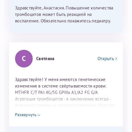
Здравствуйте, Анастасия. Повышение количества
ИНН Налогоплательщика*
тромбоцитов может быть реакцией на
воспаление. Обязательно покажитесь педиатру.
налогоплательщик, тот, кто будет получать вычет - ФИО
налогоплательщика
С
Светлана
Открыть
За год/годы
2022
Здравствуйте! У меня имеются генетические
2023
изменения в системе свёртываемости крови:
2024
MTHFR C/T PAI 4G/5G GPIIIa A1/A2 FG G/A
2025
Агрегация тромбоцитов - в заключении всегда -
повышена степень и скорость агрегации. Полгода
не ем мясо (болел желудок, стало гораздо легче)
Развернуть
и рыбу (аллергия), при этом ем яйца, молоко, все
молочные продукты. Сделала анализ на
Получение справки
гомоцистеин - 17,46. На сколько я правильно знаю,