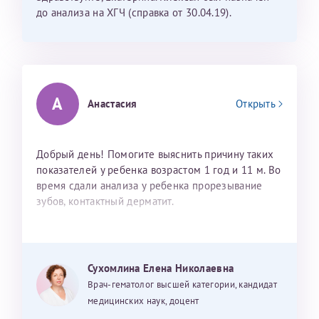
до анализа на ХГЧ (справка от 30.04.19).
Принимаю условия
Соглашения на обработку
Дата рождения*
персональных данных
Записаться на прием
А
Анастасия
Открыть
Для предоставления в налоговые органы Российской Федерации
Добрый день! Помогите выяснить причину таких
выписать ее на имя:
показателей у ребенка возрастом 1 год и 11 м. Во
Фамилия*
время сдали анализа у ребенка прорезывание
зубов, контактный дерматит.
Имя*
Сухомлина Елена Николаевна
Врач-гематолог высшей категории, кандидат
Отчество*
медицинских наук, доцент