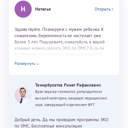
налогоплательщика* (основной разворот с фотографией,
Н
Наталья
Открыть
вашими данными и местом выдачи)
Здравствуйте. Планируем с мужем ребенка. К
сожалению, беременность не наступает уже
более 5 лет. Подскажите, пожалуйста, в вашей
клинике можно сделать ЭКО по ОМС? Есть ли
бесплатная консультация репродуктолога? С
уважением, Наталья Баранова.
Александра
Развернуть
Темирбулатов Ринат Рафаилевич
Хотелось бы выразить благодарность Темирбулатову
Врач акушер-гинеколог, репродуктолог
Ринату Рафаильевичу. Словами не описать, на сколько
высшей категории, кандидат медицинских
мы ему благодарны. Благодаря ему мы стали
наук, заведующий отделением ВРТ
счастливыми родителями доченьки, которой
исполнилось вчера пол года. Ринат Рафаильевич
Добрый день. Да, мы проводим программы ЭКО
волшебник, который исполнил нашу очень давнюю
по ОМС. Бесплатные консультации
Нажимая кнопку "Отправить" соглашаюсь с
Политикой