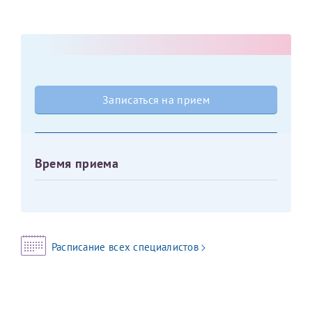
Оставить отзыв
Принимаю условия
Соглашения на обработку
Отчество*
персональных данных
Записаться на прием
Дата рождения*
Записаться на прием
Время приема
Для предоставления в налоговые органы Российской
Федерации, выписать ее на имя:
Фамилия*
Расписание всех специалистов
Имя*