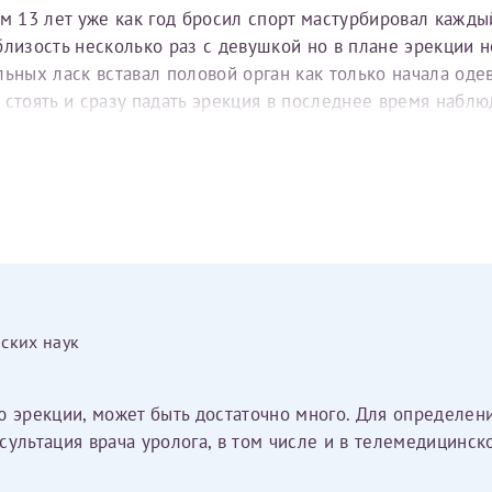
ом 13 лет уже как год бросил спорт мастурбировал кажды
близость несколько раз с девушкой но в плане эрекции 
ьных ласк вставал половой орган как только начала оде
 стоять и сразу падать эрекция в последнее время наблю
екции а сейчас даже если есть эрекция то слабая не твё
ия по утрам или нет а сейчас прям зацикливаюсь над это
ских наук
ю эрекции, может быть достаточно много. Для определе
сультация врача уролога, в том числе и в телемедицинск