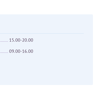
Оставить отзыв
аться на прием
15.00-20.00
09.00-16.00
Для предоставления в налоговые органы Российской Федерации, выписать ее на имя: