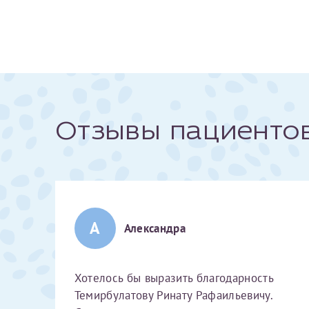
За год/годы
2022
2023
2024
Отзывы пациенто
2025
Телефон*
А
Александра
Хотелось бы выразить благодарность
Темирбулатову Ринату Рафаильевичу.