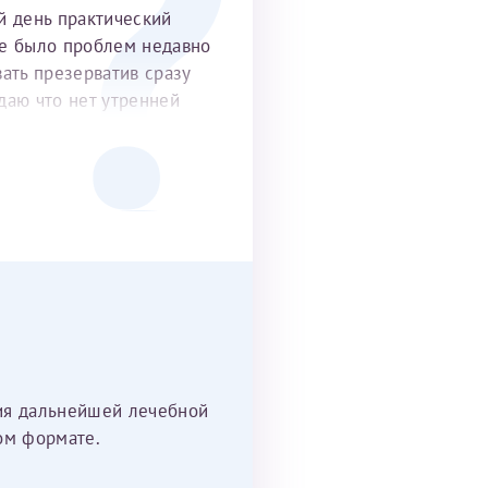
й день практический
не было проблем недавно
вать презерватив сразу
даю что нет утренней
рдый половой орган до
м и переживаю очень как
ния дальнейшей лечебной
ом формате.