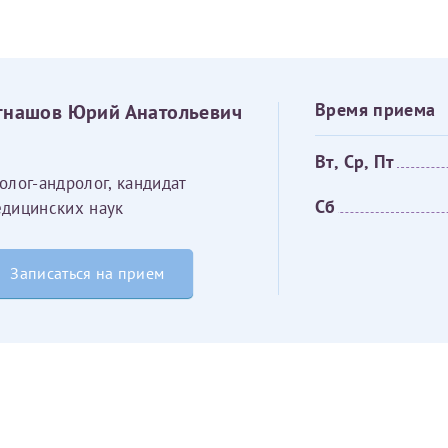
овия
Соглашения на обработку персональных данных
Имя*
Дата рождения*
гнашов Юрий Анатольевич
Время приема
Запис
овия
Соглашения на обработку персональных данных
Вт, Ср, Пт
олог-андролог, кандидат
Сб
дицинских наук
Записаться на прием
Имя*
ИНН Налогоплательщика*
налогоплательщик, тот, кто будет получать вычет - ФИО налогоплательщика