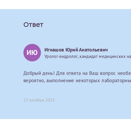
Вы можете оформить справку как для с
своим родителям).
О каком враче расск
Электронная почта*
Я подтверждаю,
Ответ
Справка готовится
стр
Ваш отзыв
готового документа
из
Номер телефона*
выполняются
. Пожалу
Игнашов Юрий Анатольевич
ИЮ
Уролог-андролог, кандидат медицинских н
После отправки заявки вы 
«
Заявка на справку пр
Добрый день! Для ответа на Ваш вопрос необх
Номер медицинской
вероятно, выполнение некоторых лабораторны
уточнения информации
13 октября 2023
Сдать спермог
Прикрепить ф
Заявление
Выберите специально
Прошу выдать справку