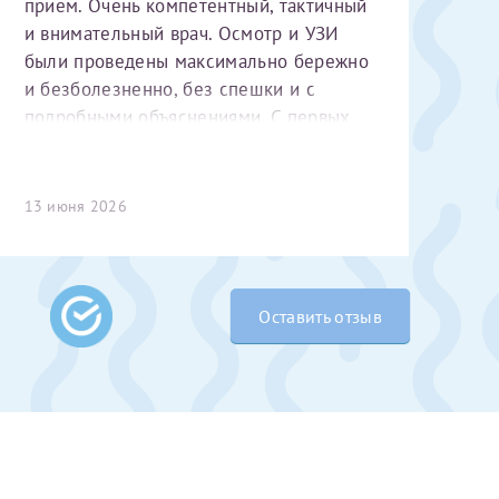
приём. Очень компетентный, тактичный
и внимательный врач. Осмотр и УЗИ
были проведены максимально бережно
и безболезненно, без спешки и с
подробными объяснениями. С первых
минут чувствуется высокий
профессионализм и уважительное
отношение к пациенту. Спасибо
13 июня 2026
большое за чуткость, деликатность и
 Словами не
комфортную атмосферу на приёме!
выми родителями
бник, который
Оставить отзыв
жении 10 лет.
ь с
 которых мне
 Было принято
едуры. Поэтому
елали ЭКО
врача
ши поздравляем
Очень