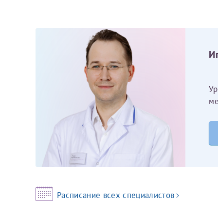
Принимаю усл
Фамилия*
Или введите его имя
Отчество*
И
Принимаю усл
Ур
ме
Фамилия*
Отчество*
Расписание всех специалистов