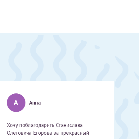
А
Анна
Хочу поблагодарить Станислава
скан 2-3 страниц паспорта пациента и налогоплательщика* (основной разворот с фотографией, вашими данными и местом выдачи)
Олеговича Егорова за прекрасный