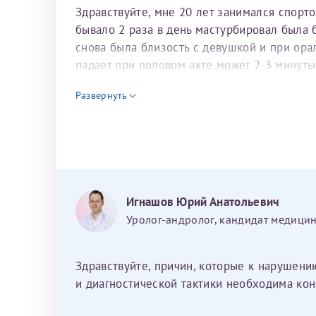
Здравствуйте, мне 20 лет занимался спорт
бывало 2 раза в день мастурбировал была 
снова была близость с девушкой и при орал
падает при половом акте может 2-3 минуты
эрекции до этого даже были спонтанные эр
Развернуть
этого не зацикливаться над тем есть эрекц
решить проблему подскажите пожалуйста
Игнашов Юрий Анатольевич
Уролог-андролог, кандидат медицин
Здравствуйте, причин, которые к нарушени
и диагностической тактики необходима кон