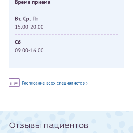
Время приема
Отчество*
Вт, Ср, Пт
15.00-20.00
ИНН Налогоплательщика*
Сб
налогоплательщик, тот, кто будет получать вычет - ФИО
09.00-16.00
налогоплательщика
За год/годы
Расписание всех специалистов
2022
2023
2024
2025
Отзывы пациентов