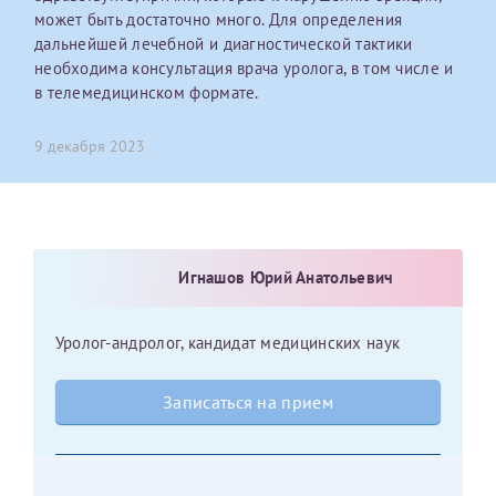
может быть достаточно много. Для определения
дальнейшей лечебной и диагностической тактики
Оставить отзыв
необходима консультация врача уролога, в том числе и
Принимаю условия
Соглашения на обработку
Отчество*
в телемедицинском формате.
персональных данных
9 декабря 2023
Записаться на прием
Дата рождения*
Игнашов Юрий Анатольевич
Для предоставления в налоговые органы Российской
Федерации, выписать ее на имя:
Уролог-андролог, кандидат медицинских наук
Фамилия*
Записаться на прием
Имя*