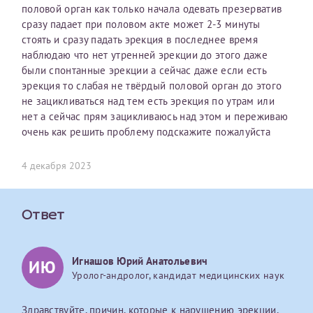
половой орган как только начала одевать презерватив
первом заявлении. После отправки готового документа
О каком враче расскажете?
Электронная почта*
Наши специалисты готовы помочь вам, предоставив
сразу падает при половом акте может 2-3 минуты
изменения и переоформление справки на другого
общую информацию и рекомендации на основе
стоять и сразу падать эрекция в последнее время
налогоплательщика не выполняются
. Пожалуйста,
ваших вопросов. Задайте ваш вопрос,
наблюдаю что нет утренней эрекции до этого даже
внимательно проверяйте все данные перед отправкой
и мы постараемся ответить на него как можно
Ваш отзыв
были спонтанные эрекции а сейчас даже если есть
заявки.
скорее.
Номер телефона*
эрекция то слабая не твёрдый половой орган до этого
не зацикливаться над тем есть эрекция по утрам или
После отправки заявки вы получите письмо на указанную
Я подтверждаю, что ознакомился с уведомлением,
нет а сейчас прям зацикливаюсь над этом и переживаю
электронную почту с подтверждением «
Заявка на справку
приведённым выше.
очень как решить проблему подскажите пожалуйста
принята
». Если письмо не поступит, пожалуйста, свяжитесь
Номер медицинской карты МЦРМ
с МЦРМ для уточнения информации.
Далее
4 декабря 2023
Заявление
Сдать спермограмму
Прошу выдать справку об оказанных медицинских услугах
Ответ
следующим пациентам:
Прикрепить файлы
Выберите специальность врача
Фамилия*
Игнашов Юрий Анатольевич
ИЮ
Уролог-андролог, кандидат медицинских наук
Или введите его имя
Принимаю условия
Соглашения на обработку
Имя*
Здравствуйте, причин, которые к нарушению эрекции,
персональных данных