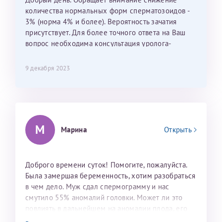
количества нормальных форм сперматозоидов -
3% (норма 4% и более). Вероятность зачатия
присутствует. Для более точного ответа на Ваш
вопрос необходима консультация уролога-
андролога, в том числе и в телемедицинском
формате.
9 декабря 2023
М
Марина
Открыть
Доброго времени суток! Помогите, пожалуйста.
Была замершая беременность, хотим разобраться
в чем дело. Муж сдал спермограмму и нас
смутило 55% аномалий головки. Может ли это
повлиять в дальнейшем на аномалии плода, его
развитие и спровоцировать выкидыш? Скрин