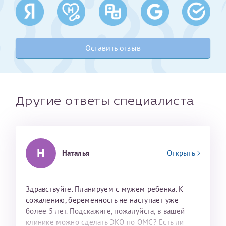
Получение справки
Оставить отзыв
Лично в кассе центра
Прислать на эл. почту
Направить справку сразу в ИФНС
Другие ответы специалиста
(упрощенный порядок возврата НДФЛ с 2024 г.)
Телефон*
Н
Наталья
Открыть
Электронная почта*
Здравствуйте. Планируем с мужем ребенка. К
сожалению, беременность не наступает уже
более 5 лет. Подскажите, пожалуйста, в вашей
скан 2-3 страниц паспорта пациента и
клинике можно сделать ЭКО по ОМС? Есть ли