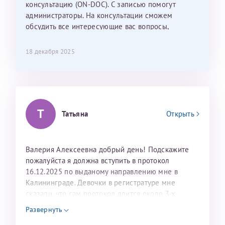
консультацию (ON-DOC). С записью помогут
лёгкое и простое. Вообще в данной клинике весь
администраторы. На консультации сможем
персонал очень вежливый и чуткий, прям приятно
обсудить все интересующие вас вопросы,
находиться. Мы собираемся туда ещё за вторым
составить план подготовки и лечения.
ребёнком, и конечно же только к Ринату
Рафаильевичу, нашему волшебнику, без каких либо
18 декабря 2025
сомнений.
Темирбулатов Ринат Рафаилевич
Репродуктологи
Т
Татьяна
Открыть
26 июля 2026
Валерия Алексеевна добрый день! Подскажите
пожалуйста я должна вступить в протокол
16.12.2025 по выданому направлению мне в
Калининграде. Девочки в регистратуре мне
сказали, что сам протокол длится около 3-х
недель и 3 недели я должна находится в Питере.
Развернуть
Можно мне новый год провести в Калининграде и