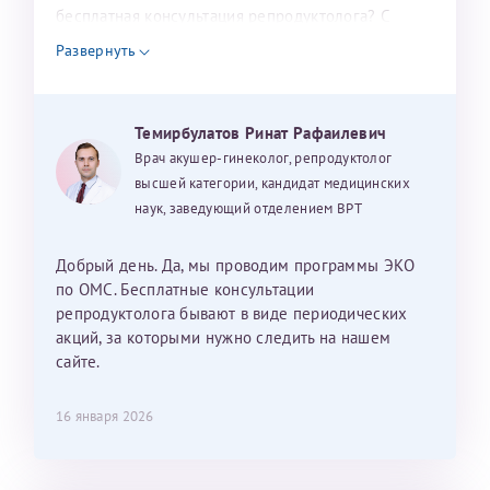
налогоплательщика* (основной разворот с фотографией,
бесплатная консультация репродуктолога? С
уважением, Наталья Баранова.
вашими данными и местом выдачи)
Развернуть
Темирбулатов Ринат Рафаилевич
Александра
Врач акушер-гинеколог, репродуктолог
высшей категории, кандидат медицинских
наук, заведующий отделением ВРТ
Хотелось бы выразить благодарность Темирбулатову
Добрый день. Да, мы проводим программы ЭКО
Ринату Рафаильевичу. Словами не описать, на сколько
по ОМС. Бесплатные консультации
мы ему благодарны. Благодаря ему мы стали
репродуктолога бывают в виде периодических
счастливыми родителями доченьки, которой
акций, за которыми нужно следить на нашем
исполнилось вчера пол года. Ринат Рафаильевич
сайте.
волшебник, который исполнил нашу очень давнюю
мечту. Забеременеть не получалось на протяжении
16 января 2026
10 лет. Потом начались операции по женски
(вылазили кисты на яичниках), после которых мне
сказали, что срочно нужно беременеть, так как я могу
Светлана
Анна
Нажимая кнопку "Отправить" соглашаюсь с
Политикой