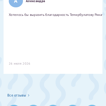
А
Александра
Отчество*
Хотелось бы выразить благодарность Темирбулатову Ринату 
ИНН Налогоплательщика*
налогоплательщик, тот, кто будет получать вычет - ФИО
налогоплательщика
За год/годы
26 июля 2026
2022
2023
2024
2025
Все отзывы