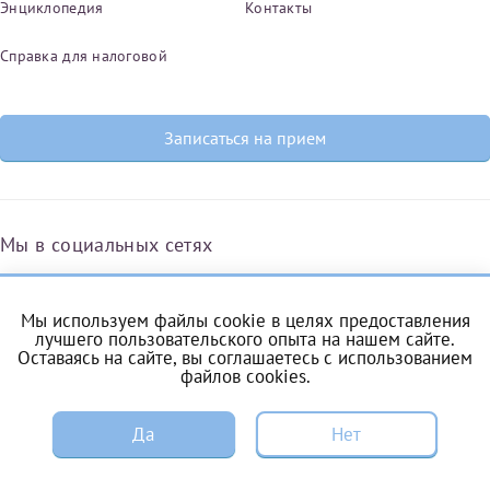
Энциклопедия
Контакты
Справка для налоговой
Записаться на прием
Мы в социальных сетях
Мы используем файлы cookie в целях предоставления
Вконтакте
Одноклассники
Яндекс.Дзен
Telegram
Max
лучшего пользовательского опыта на нашем сайте.
Оставаясь на сайте, вы соглашаетесь с
использованием
файлов cookies
.
ЗАПИСЬ
Комендантский проспект, 53/1A
Да
Нет