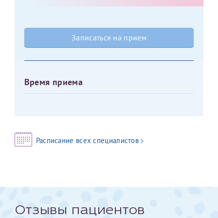
Оставить отзыв
Принимаю условия
Соглашения на обработку
Отчество*
Записаться на прием
персональных данных
Записаться на прием
Дата рождения*
Время приема
Для предоставления в налоговые органы Российской
Федерации, выписать ее на имя:
Расписание всех специалистов
Фамилия*
Имя*
Отзывы пациентов