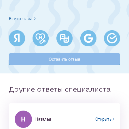
Получение справки
Все отзывы
Лично в кассе центра
Прислать на эл. почту
Направить справку сразу в ИФНС
Оставить отзыв
(упрощенный порядок возврата НДФЛ с 2024 г.)
Телефон*
Другие ответы специалиста
Электронная почта*
Н
Наталья
Открыть
скан 2-3 страниц паспорта пациента и