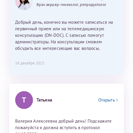
25 июня 2026
13 июня 2026
Так же хотелось отметить мед. сестру Сухову
дальнейшие действия для программы эко
Врач акушер-гинеколог, репродуктолог
Наталью Викторовну. Тоже очень душевный человек.
С ней общение было, как с давней знакомой, очень
лёгкое и простое. Вообще в данной клинике весь
Добрый день, конечно вы можете записаться на
персонал очень вежливый и чуткий, прям приятно
первичный прием или на телемедицинскую
находиться. Мы собираемся туда ещё за вторым
консультацию (ON-DOC). С записью помогут
ребёнком, и конечно же только к Ринату
администраторы. На консультации сможем
Рафаильевичу, нашему волшебнику, без каких либо
обсудить все интересующие вас вопросы,
сомнений.
составить план подготовки и лечения.
18 декабря 2025
Темирбулатов Ринат Рафаилевич
Репродуктологи
26 июля 2026
Т
Татьяна
Открыть
Валерия Алексеевна добрый день! Подскажите
пожалуйста я должна вступить в протокол