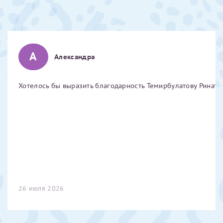
Отчество*
ИНН Налогоплательщика*
А
Александра
налогоплательщик, тот, кто будет получать вычет - ФИО
Хотелось бы выразить благодарность Темирбулатову Ринату 
налогоплательщика
За год/годы
2022
2023
2024
26 июля 2026
2025