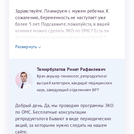
налогоплательщика* (основной разворот с фотографией,
Здравствуйте. Планируем с мужем ребенка. К
вашими данными и местом выдачи)
сожалению, беременность не наступает уже
более 5 лет. Подскажите, пожалуйста, в вашей
клинике можно сделать ЭКО по ОМС? Есть ли
бесплатная консультация репродуктолога? С
уважением, Наталья Баранова.
Развернуть
Александра
Темирбулатов Ринат Рафаилевич
Врач акушер-гинеколог, репродуктолог
высшей категории, кандидат медицинских
Хотелось бы выразить благодарность Темирбулатову
наук, заведующий отделением ВРТ
Ринату Рафаильевичу. Словами не описать, на сколько
мы ему благодарны. Благодаря ему мы стали
счастливыми родителями доченьки, которой
Добрый день. Да, мы проводим программы ЭКО
исполнилось вчера пол года. Ринат Рафаильевич
по ОМС. Бесплатные консультации
волшебник, который исполнил нашу очень давнюю
репродуктолога бывают в виде периодических
мечту. Забеременеть не получалось на протяжении
акций, за которыми нужно следить на нашем
10 лет. Потом начались операции по женски
сайте.
Нажимая кнопку "Отправить" соглашаюсь с
Политикой