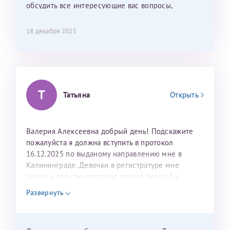
обсудить все интересующие вас вопросы,
персонал очень вежливый и чуткий, прям приятно
составить план подготовки и лечения.
находиться. Мы собираемся туда ещё за вторым
ребёнком, и конечно же только к Ринату
18 декабря 2025
Рафаильевичу, нашему волшебнику, без каких либо
сомнений.
Темирбулатов Ринат Рафаилевич
Т
Татьяна
Открыть
Репродуктологи
26 июля 2026
Валерия Алексеевна добрый день! Подскажите
пожалуйста я должна вступить в протокол
16.12.2025 по выданому направлению мне в
Калининграде. Девочки в регистратуре мне
сказали, что сам протокол длится около 3-х
недель и 3 недели я должна находится в Питере.
Развернуть
Можно мне новый год провести в Калининграде и
приехать к Вам в январе? Будут ли действовать
мои направления?