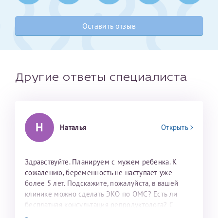
Получение справки
Оставить отзыв
Лично в кассе центра
Прислать на эл. почту
Другие ответы специалиста
Направить справку сразу в ИФНС
(упрощенный порядок возврата НДФЛ с 2024 г.)
Н
Наталья
Открыть
Телефон*
Здравствуйте. Планируем с мужем ребенка. К
сожалению, беременность не наступает уже
Электронная почта*
более 5 лет. Подскажите, пожалуйста, в вашей
клинике можно сделать ЭКО по ОМС? Есть ли
бесплатная консультация репродуктолога? С
скан 2-3 страниц паспорта пациента и
уважением, Наталья Баранова.