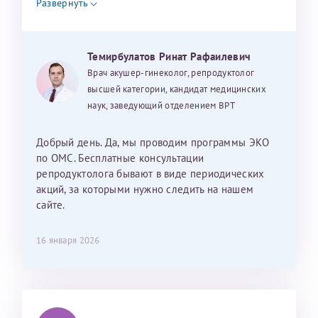
Развернуть
налогоплательщика* (основной разворот с фотографией,
вашими данными и местом выдачи)
Темирбулатов Ринат Рафаилевич
Врач акушер-гинеколог, репродуктолог
Александра
высшей категории, кандидат медицинских
наук, заведующий отделением ВРТ
Добрый день. Да, мы проводим программы ЭКО
Хотелось бы выразить благодарность Темирбулатову
по ОМС. Бесплатные консультации
Ринату Рафаильевичу. Словами не описать, на сколько
репродуктолога бывают в виде периодических
мы ему благодарны. Благодаря ему мы стали
акций, за которыми нужно следить на нашем
счастливыми родителями доченьки, которой
сайте.
исполнилось вчера пол года. Ринат Рафаильевич
волшебник, который исполнил нашу очень давнюю
16 января 2026
мечту. Забеременеть не получалось на протяжении
10 лет. Потом начались операции по женски
(вылазили кисты на яичниках), после которых мне
сказали, что срочно нужно беременеть, так как я могу
Светлана
Анна
лишиться яичников. Было принято решение делать
Нажимая кнопку "Отправить" соглашаюсь с
Политикой