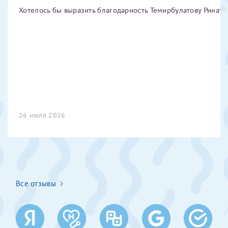
Хотелось бы выразить благодарность Темирбулатову Ринату 
Отчество*
ИНН Налогоплательщика*
налогоплательщик, тот, кто будет получать вычет - ФИО
налогоплательщика
26 июля 2026
За год/годы
2022
2023
Все отзывы
2024
2025