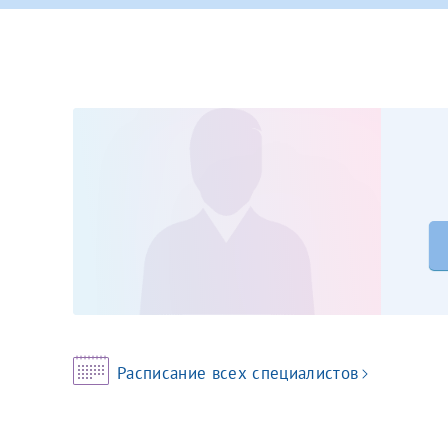
Принимаю усл
Фамилия*
Или введите его имя
Отчество*
Принимаю усл
Фамилия*
Отчество*
Расписание всех специалистов