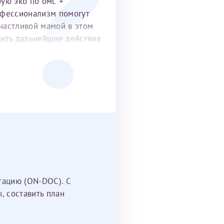
рую эко по омс +
офессионализм помогут
частливой мамой в этом
удить дальнейшие действия
тацию (ON-DOC). С
, составить план