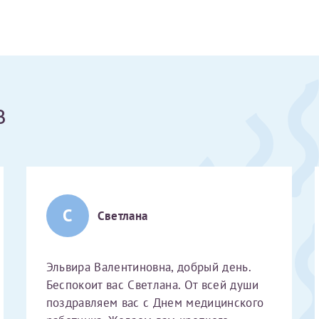
Получение справки
Лично в кассе центра
в
Прислать на эл. почту
Направить справку сразу в ИФНС
(упрощенный порядок возврата НДФЛ с 2024 г.)
С
Светлана
Электронная почта*
Эльвира Валентиновна, добрый день.
Беспокоит вас Светлана. От всей души
поздравляем вас с Днем медицинского