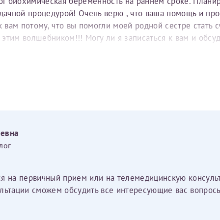
тог биохимическая беременность на раннем сроке. Плани
удачной процедурой! Очень верю , что ваша помощь и пр
вам потому, что вы помогли моей родной сестре стать с
е этим волшебником!!! Могу ли я записаться к вам и обс
еевна
лог
ся на первичный прием или на телемедицинскую консуль
льтации сможем обсудить все интересующие вас вопросы