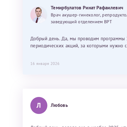
хотелось отметить мед. сестру Сухову
Темирбулатов Ринат Рафаилевич
Наталью Викторовну. Тоже очень
Врач акушер-гинеколог, репродукто
душевный человек. С ней общение
заведующий отделением ВРТ
было, как с давней знакомой, очень
лёгкое и простое. Вообще в данной
клинике весь персонал очень вежливый
Добрый день. Да, мы проводим программы 
и чуткий, прям приятно находиться. Мы
периодических акций, за которыми нужно с
собираемся туда ещё за вторым
ребёнком, и конечно же только к Ринату
16 января 2026
Рафаильевичу, нашему волшебнику, без
каких либо сомнений.
Л
Любовь