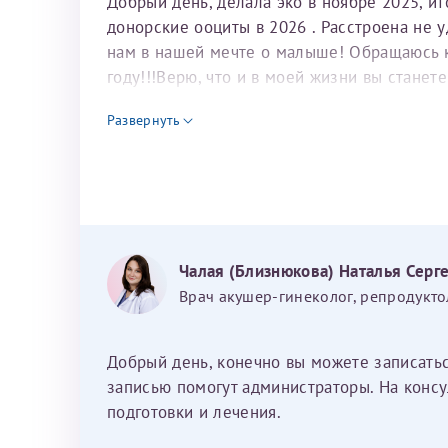
Добрый день, делала эко в ноябре 2025, и
донорские ооциты в 2026 . Расстроена не 
нам в нашей мечте о малыше! Обращаюсь к 
году!!!Верю, что и в моей жизни вы станет
для программы эко
Развернуть
Чалая (Близнюкова) Наталья Серг
Врач акушер-гинеколог, репродукто
Добрый день, конечно вы можете записать
записью помогут администраторы. На консу
подготовки и лечения.