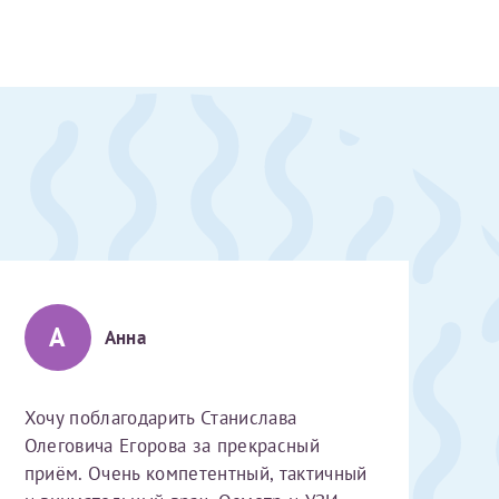
А
Анна
Хочу поблагодарить Станислава
Олеговича Егорова за прекрасный
скан 2-3 страниц паспорта пациента и налогоплательщика* (основной разворот с фотографией, вашими данными и местом выдачи)
приём. Очень компетентный, тактичный