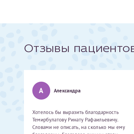
За год/годы
2022
2023
Отзывы пациенто
2024
2025
А
Александра
Телефон*
Хотелось бы выразить благодарность
Темирбулатову Ринату Рафаильевичу.
Словами не описать, на сколько мы ему