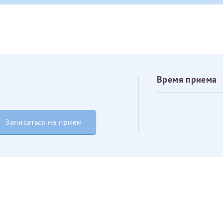
овия
Соглашения на обработку персональных данных
Имя*
Дата рождения*
Запис
овия
Соглашения на обработку персональных данных
Время приема
Записаться на прием
Имя*
ИНН Налогоплательщика*
налогоплательщик, тот, кто будет получать вычет - ФИО налогоплательщика