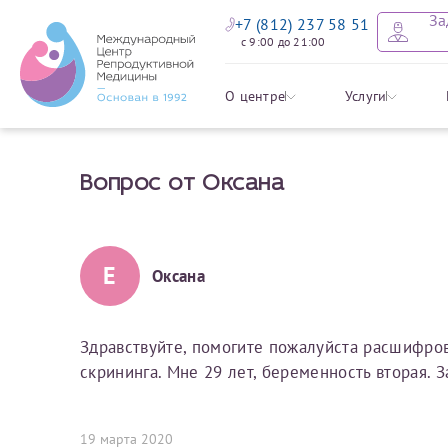
За
+7 (812) 237 58 51
с 9:00 до 21:00
Оставить
Записать
Задать в
Заявление 
О центре
Услуги
налоговых
Вопрос от Оксана
Уважаемые пациенты! 
Ваше имя
Имя*
Мы рады приветст
ответы на интере
органов ознакомьтесь,
социальный налоговый
Мы просим вас не
Е
Оксана
Ознакомить
информацию о сос
Фамилия
Отчество*
анонимность и за
условия мы не см
Здравствуйте, помогите пожалуйста расшифров
скрининга. Мне 29 лет, беременность вторая. 
Наши специалист
Электронная почта
Фамилия*
на основе ваших 
Срок подготовки доку
можно скорее.
19 марта 2020