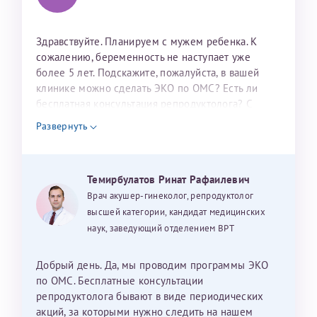
налогоплательщика* (основной разворот с фотографией,
вашими данными и местом выдачи)
Здравствуйте. Планируем с мужем ребенка. К
сожалению, беременность не наступает уже
более 5 лет. Подскажите, пожалуйста, в вашей
клинике можно сделать ЭКО по ОМС? Есть ли
бесплатная консультация репродуктолога? С
уважением, Наталья Баранова.
Развернуть
Александра
Темирбулатов Ринат Рафаилевич
Врач акушер-гинеколог, репродуктолог
Хотелось бы выразить благодарность Темирбулатову
высшей категории, кандидат медицинских
Ринату Рафаильевичу. Словами не описать, на сколько
наук, заведующий отделением ВРТ
мы ему благодарны. Благодаря ему мы стали
счастливыми родителями доченьки, которой
Добрый день. Да, мы проводим программы ЭКО
исполнилось вчера пол года. Ринат Рафаильевич
по ОМС. Бесплатные консультации
волшебник, который исполнил нашу очень давнюю
репродуктолога бывают в виде периодических
мечту. Забеременеть не получалось на протяжении
акций, за которыми нужно следить на нашем
Нажимая кнопку "Отправить" соглашаюсь с
Политикой