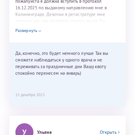
пожалуйста я должна вступить в протокол
16.12.2025 по выданому направлению мне в
Калининграде. Девочки в регистратуре мне
сказали, что сам протокол длится около 3-х
недель и 3 недели я должна находится в Питере.
Развернуть
Можно мне новый год провести в Калининграде и
приехать к Вам в январе? Будут ли действовать
мои направления?
Да, конечно, это будет немного лучше Так вы
сможете наблюдаться у одного врача и не
переживать за праздничные дни Вашу квоту
спокойно перенесем на январь)
15 декабря 2025
У
Ульяна
Открыть