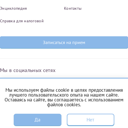
Энциклопедия
Контакты
Справка для налоговой
Записаться на прием
Мы в социальных сетях
Мы используем файлы cookie в целях предоставления
Вконтакте
Одноклассники
Яндекс.Дзен
Telegram
Max
лучшего пользовательского опыта на нашем сайте.
Оставаясь на сайте, вы соглашаетесь с
использованием
файлов cookies
.
ЗАПИСЬ
Комендантский проспект, 53/1A
Да
Нет