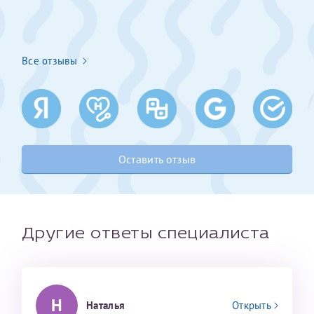
Получение справки
Все отзывы
Лично в кассе центра
Прислать на эл. почту
Направить справку сразу в ИФНС
(упрощенный порядок возврата НДФЛ с 2024 г.)
Оставить отзыв
Телефон*
Другие ответы специалиста
Электронная почта*
Н
Наталья
Открыть
скан 2-3 страниц паспорта пациента и