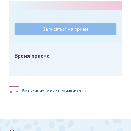
Оставить отзыв
Принимаю условия
Соглашения на обработку
Отчество*
персональных данных
Записаться на прием
Записаться на прием
Дата рождения*
Время приема
Для предоставления в налоговые органы Российской
Федерации, выписать ее на имя:
Расписание всех специалистов
Фамилия*
Имя*