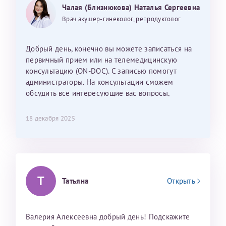
Могу ли я записаться к вам и обсудить
25 июня 2026
13 июня 2026
Чалая (Близнюкова) Наталья Сергеевна
Так же хотелось отметить мед. сестру Сухову
дальнейшие действия для программы эко
Наталью Викторовну. Тоже очень душевный человек.
Врач акушер-гинеколог, репродуктолог
С ней общение было, как с давней знакомой, очень
лёгкое и простое. Вообще в данной клинике весь
Добрый день, конечно вы можете записаться на
персонал очень вежливый и чуткий, прям приятно
первичный прием или на телемедицинскую
находиться. Мы собираемся туда ещё за вторым
консультацию (ON-DOC). С записью помогут
ребёнком, и конечно же только к Ринату
администраторы. На консультации сможем
Рафаильевичу, нашему волшебнику, без каких либо
обсудить все интересующие вас вопросы,
сомнений.
составить план подготовки и лечения.
18 декабря 2025
Темирбулатов Ринат Рафаилевич
Репродуктологи
26 июля 2026
Т
Татьяна
Открыть
Валерия Алексеевна добрый день! Подскажите