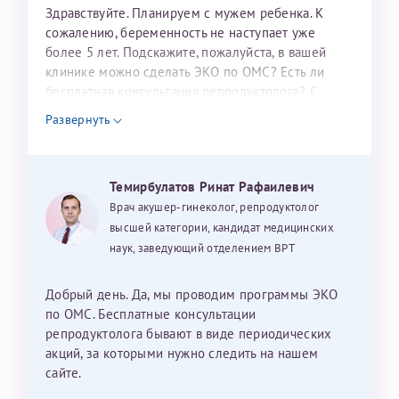
налогоплательщика* (основной разворот с фотографией,
Здравствуйте. Планируем с мужем ребенка. К
сожалению, беременность не наступает уже
вашими данными и местом выдачи)
более 5 лет. Подскажите, пожалуйста, в вашей
клинике можно сделать ЭКО по ОМС? Есть ли
бесплатная консультация репродуктолога? С
уважением, Наталья Баранова.
Развернуть
Александра
Темирбулатов Ринат Рафаилевич
Врач акушер-гинеколог, репродуктолог
высшей категории, кандидат медицинских
Хотелось бы выразить благодарность Темирбулатову
наук, заведующий отделением ВРТ
Ринату Рафаильевичу. Словами не описать, на сколько
мы ему благодарны. Благодаря ему мы стали
Добрый день. Да, мы проводим программы ЭКО
счастливыми родителями доченьки, которой
по ОМС. Бесплатные консультации
исполнилось вчера пол года. Ринат Рафаильевич
репродуктолога бывают в виде периодических
волшебник, который исполнил нашу очень давнюю
акций, за которыми нужно следить на нашем
мечту. Забеременеть не получалось на протяжении
сайте.
10 лет. Потом начались операции по женски
Нажимая кнопку "Отправить" соглашаюсь с
Политикой