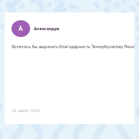
Отчество*
А
Александра
ИНН Налогоплательщика*
Хотелось бы выразить благодарность Темирбулатову Ринату 
налогоплательщик, тот, кто будет получать вычет - ФИО
налогоплательщика
За год/годы
2022
2023
26 июля 2026
2024
2025