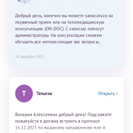
Наталью Викторовну. Тоже очень душевный человек.
С ней общение было, как с давней знакомой, очень
Добрый день, конечно вы можете записаться на
лёгкое и простое. Вообще в данной клинике весь
первичный прием или на телемедицинскую
персонал очень вежливый и чуткий, прям приятно
консультацию (ON-DOC). С записью помогут
находиться. Мы собираемся туда ещё за вторым
администраторы. На консультации сможем
ребёнком, и конечно же только к Ринату
обсудить все интересующие вас вопросы,
Рафаильевичу, нашему волшебнику, без каких либо
составить план подготовки и лечения.
сомнений.
18 декабря 2025
Темирбулатов Ринат Рафаилевич
Репродуктологи
26 июля 2026
Т
Татьяна
Открыть
Валерия Алексеевна добрый день! Подскажите
пожалуйста я должна вступить в протокол
16.12.2025 по выданому направлению мне в