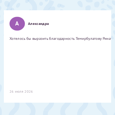
Отчество*
А
Александра
ИНН Налогоплательщика*
Хотелось бы выразить благодарность Темирбулатову Ринату 
налогоплательщик, тот, кто будет получать вычет - ФИО
налогоплательщика
За год/годы
2022
2023
26 июля 2026
2024
2025