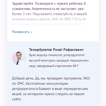
налогоплательщика* (основной разворот с фотографией,
Здравствуйте. Планируем с мужем ребенка. К
сожалению, беременность не наступает уже
вашими данными и местом выдачи)
более 5 лет. Подскажите, пожалуйста, в вашей
клинике можно сделать ЭКО по ОМС? Есть ли
бесплатная консультация репродуктолога? С
уважением, Наталья Баранова.
Развернуть
Александра
Темирбулатов Ринат Рафаилевич
Врач акушер-гинеколог, репродуктолог
высшей категории, кандидат медицинских
Хотелось бы выразить благодарность Темирбулатову
наук, заведующий отделением ВРТ
Ринату Рафаильевичу. Словами не описать, на сколько
мы ему благодарны. Благодаря ему мы стали
Добрый день. Да, мы проводим программы ЭКО
счастливыми родителями доченьки, которой
по ОМС. Бесплатные консультации
исполнилось вчера пол года. Ринат Рафаильевич
репродуктолога бывают в виде периодических
волшебник, который исполнил нашу очень давнюю
акций, за которыми нужно следить на нашем
мечту. Забеременеть не получалось на протяжении
сайте.
10 лет. Потом начались операции по женски
Нажимая кнопку "Отправить" соглашаюсь с
Политикой