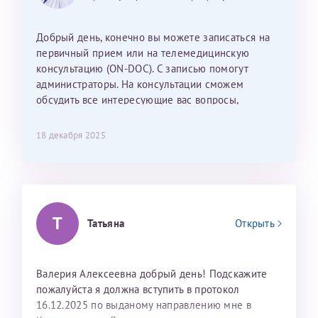
Наталью Викторовну. Тоже очень душевный человек.
С ней общение было, как с давней знакомой, очень
Добрый день, конечно вы можете записаться на
лёгкое и простое. Вообще в данной клинике весь
первичный прием или на телемедицинскую
персонал очень вежливый и чуткий, прям приятно
консультацию (ON-DOC). С записью помогут
находиться. Мы собираемся туда ещё за вторым
администраторы. На консультации сможем
ребёнком, и конечно же только к Ринату
обсудить все интересующие вас вопросы,
Рафаильевичу, нашему волшебнику, без каких либо
составить план подготовки и лечения.
сомнений.
18 декабря 2025
Темирбулатов Ринат Рафаилевич
Репродуктологи
26 июля 2026
Т
Татьяна
Открыть
Валерия Алексеевна добрый день! Подскажите
пожалуйста я должна вступить в протокол
16.12.2025 по выданому направлению мне в