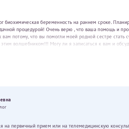
тог биохимическая беременность на раннем сроке. Плани
удачной процедурой! Очень верю , что ваша помощь и пр
вам потому, что вы помогли моей родной сестре стать с
е этим волшебником!!! Могу ли я записаться к вам и обс
еевна
лог
ся на первичный прием или на телемедицинскую консуль