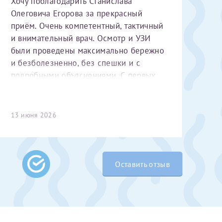
Хочу поблагодарить Станислава
Олеговича Егорова за прекрасный
приём. Очень компетентный, тактичный
и внимательный врач. Осмотр и УЗИ
были проведены максимально бережно
и безболезненно, без спешки и с
подробными объяснениями. С первых
минут чувствуется высокий
профессионализм и уважительное
 Словами не
отношение к пациенту. Спасибо
13 июня 2026
выми родителями
большое за чуткость, деликатность и
бник, который
комфортную атмосферу на приёме!
жении 10 лет.
ь с
 которых мне
Оставить отзыв
 Было принято
едуры. Поэтому
елали ЭКО
врача
ши поздравляем
Очень