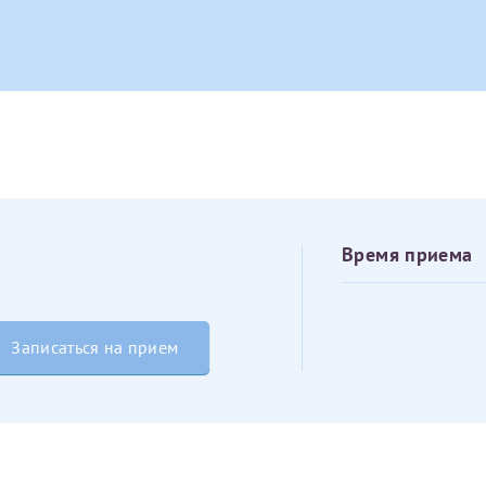
овия
Соглашения на обработку персональных данных
Имя*
Дата рождения*
Запис
овия
Соглашения на обработку персональных данных
Время приема
Имя*
Записаться на прием
ИНН Налогоплательщика*
налогоплательщик, тот, кто будет получать вычет - ФИО налогоплательщика