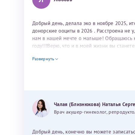
Добрый день, делала эко в ноябре 2025, и
донорские ооциты в 2026 . Расстроена не 
нам в нашей мечте о малыше! Обращаюсь к 
году!!!Верю, что и в моей жизни вы станет
для программы эко
Развернуть
Чалая (Близнюкова) Наталья Серг
Врач акушер-гинеколог, репродукто
Добрый день, конечно вы можете записать