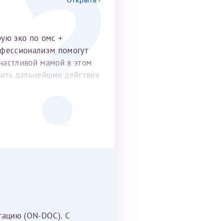
рую эко по омс +
офессионализм помогут
частливой мамой в этом
удить дальнейшие действия
тацию (ON-DOC). С