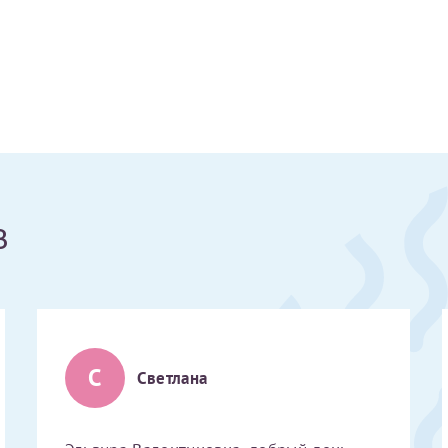
Получение справки
Лично в кассе центра
Прислать на эл. почту
Направить справку сразу в ИФНС
в
(упрощенный порядок возврата НДФЛ с 2024 г.)
Электронная почта*
С
Светлана