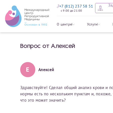
За
+7 (812) 237 58 51
с 9:00 до 21:00
Оставить
Записать
Задать в
Заявление 
О центре
Услуги
налоговых
Вопрос от Алексей
Уважаемые пациенты! 
Ваше имя
Имя*
Мы рады приветст
ответы на интере
органов ознакомьтесь,
социальный налоговый
Мы просим вас не
Е
Алексей
Ознакомить
информацию о сос
Фамилия
Отчество*
анонимность и за
условия мы не см
Здравствуйте! Сделал общий анализ крови и п
нормы есть по нескольким пунктам и, похоже, 
Наши специалист
Электронная почта
Фамилия*
что это может значить?
на основе ваших 
Срок подготовки доку
можно скорее.