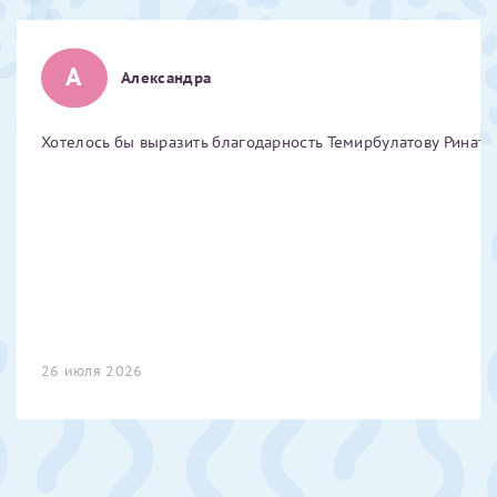
Отчество*
А
Александра
ИНН Налогоплательщика*
Хотелось бы выразить благодарность Темирбулатову Ринату 
налогоплательщик, тот, кто будет получать вычет - ФИО
налогоплательщика
За год/годы
2022
26 июля 2026
2023
2024
2025