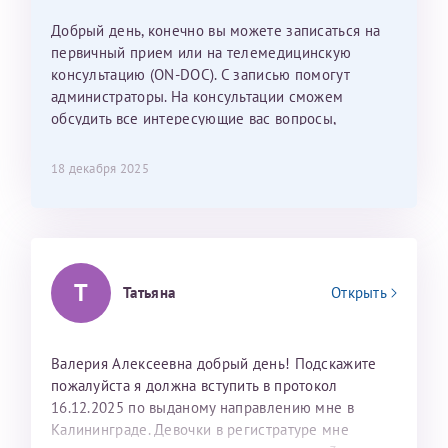
Наталью Викторовну. Тоже очень душевный человек.
С ней общение было, как с давней знакомой, очень
Добрый день, конечно вы можете записаться на
лёгкое и простое. Вообще в данной клинике весь
первичный прием или на телемедицинскую
персонал очень вежливый и чуткий, прям приятно
консультацию (ON-DOC). С записью помогут
находиться. Мы собираемся туда ещё за вторым
администраторы. На консультации сможем
ребёнком, и конечно же только к Ринату
обсудить все интересующие вас вопросы,
Рафаильевичу, нашему волшебнику, без каких либо
составить план подготовки и лечения.
сомнений.
18 декабря 2025
Темирбулатов Ринат Рафаилевич
Репродуктологи
Т
26 июля 2026
Татьяна
Открыть
Валерия Алексеевна добрый день! Подскажите
пожалуйста я должна вступить в протокол
16.12.2025 по выданому направлению мне в
Калининграде. Девочки в регистратуре мне