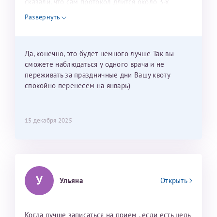
сказали, что сам протокол длится около 3-х
недель и 3 недели я должна находится в Питере.
Развернуть
Можно мне новый год провести в Калининграде и
приехать к Вам в январе? Будут ли действовать
мои направления?
Да, конечно, это будет немного лучше Так вы
сможете наблюдаться у одного врача и не
переживать за праздничные дни Вашу квоту
спокойно перенесем на январь)
15 декабря 2025
У
Ульяна
Открыть
Когда лучше записаться на прием , если есть цель