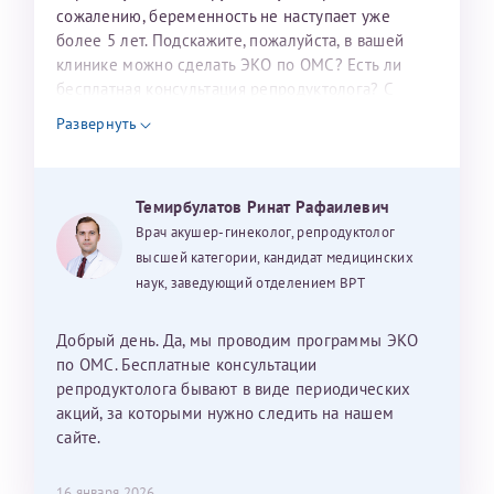
налогоплательщика* (основной разворот с фотографией,
сожалению, беременность не наступает уже
более 5 лет. Подскажите, пожалуйста, в вашей
вашими данными и местом выдачи)
клинике можно сделать ЭКО по ОМС? Есть ли
бесплатная консультация репродуктолога? С
уважением, Наталья Баранова.
Развернуть
Александра
Темирбулатов Ринат Рафаилевич
Врач акушер-гинеколог, репродуктолог
высшей категории, кандидат медицинских
наук, заведующий отделением ВРТ
Хотелось бы выразить благодарность Темирбулатову
Ринату Рафаильевичу. Словами не описать, на сколько
мы ему благодарны. Благодаря ему мы стали
Добрый день. Да, мы проводим программы ЭКО
счастливыми родителями доченьки, которой
по ОМС. Бесплатные консультации
исполнилось вчера пол года. Ринат Рафаильевич
репродуктолога бывают в виде периодических
волшебник, который исполнил нашу очень давнюю
акций, за которыми нужно следить на нашем
мечту. Забеременеть не получалось на протяжении
сайте.
10 лет. Потом начались операции по женски
(вылазили кисты на яичниках), после которых мне
Нажимая кнопку "Отправить" соглашаюсь с
16 января 2026
Политикой