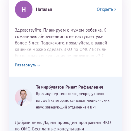
налогоплательщика* (основной разворот с фотографией,
Н
Наталья
Открыть
вашими данными и местом выдачи)
Здравствуйте. Планируем с мужем ребенка. К
сожалению, беременность не наступает уже
более 5 лет. Подскажите, пожалуйста, в вашей
клинике можно сделать ЭКО по ОМС? Есть ли
бесплатная консультация репродуктолога? С
уважением, Наталья Баранова.
Александра
Развернуть
Темирбулатов Ринат Рафаилевич
Хотелось бы выразить благодарность Темирбулатову
Врач акушер-гинеколог, репродуктолог
Ринату Рафаильевичу. Словами не описать, на сколько
высшей категории, кандидат медицинских
мы ему благодарны. Благодаря ему мы стали
наук, заведующий отделением ВРТ
счастливыми родителями доченьки, которой
исполнилось вчера пол года. Ринат Рафаильевич
Добрый день. Да, мы проводим программы ЭКО
волшебник, который исполнил нашу очень давнюю
по ОМС. Бесплатные консультации
Нажимая кнопку "Отправить" соглашаюсь с
Политикой