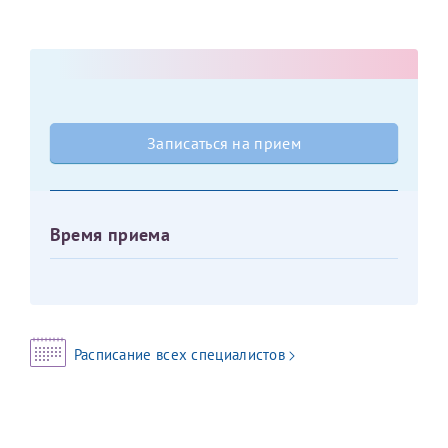
Оставить отзыв
Принимаю условия
Соглашения на обработку
Отчество*
персональных данных
Записаться на прием
Дата рождения*
Записаться на прием
Время приема
Для предоставления в налоговые органы Российской
Федерации, выписать ее на имя:
Фамилия*
Расписание всех специалистов
Имя*