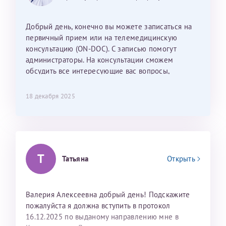
Наталью Викторовну. Тоже очень душевный человек.
С ней общение было, как с давней знакомой, очень
Добрый день, конечно вы можете записаться на
лёгкое и простое. Вообще в данной клинике весь
первичный прием или на телемедицинскую
персонал очень вежливый и чуткий, прям приятно
консультацию (ON-DOC). С записью помогут
находиться. Мы собираемся туда ещё за вторым
администраторы. На консультации сможем
ребёнком, и конечно же только к Ринату
обсудить все интересующие вас вопросы,
Рафаильевичу, нашему волшебнику, без каких либо
составить план подготовки и лечения.
сомнений.
18 декабря 2025
Темирбулатов Ринат Рафаилевич
Репродуктологи
26 июля 2026
Т
Татьяна
Открыть
Валерия Алексеевна добрый день! Подскажите
пожалуйста я должна вступить в протокол
16.12.2025 по выданому направлению мне в