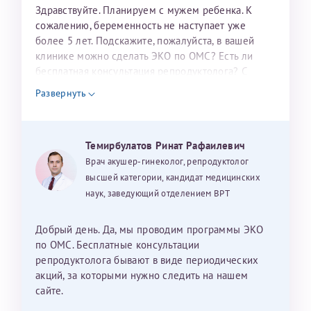
налогоплательщика* (основной разворот с фотографией,
Здравствуйте. Планируем с мужем ребенка. К
сожалению, беременность не наступает уже
вашими данными и местом выдачи)
более 5 лет. Подскажите, пожалуйста, в вашей
клинике можно сделать ЭКО по ОМС? Есть ли
бесплатная консультация репродуктолога? С
уважением, Наталья Баранова.
Развернуть
Александра
Темирбулатов Ринат Рафаилевич
Врач акушер-гинеколог, репродуктолог
высшей категории, кандидат медицинских
Хотелось бы выразить благодарность Темирбулатову
наук, заведующий отделением ВРТ
Ринату Рафаильевичу. Словами не описать, на сколько
мы ему благодарны. Благодаря ему мы стали
Добрый день. Да, мы проводим программы ЭКО
счастливыми родителями доченьки, которой
по ОМС. Бесплатные консультации
исполнилось вчера пол года. Ринат Рафаильевич
репродуктолога бывают в виде периодических
волшебник, который исполнил нашу очень давнюю
акций, за которыми нужно следить на нашем
мечту. Забеременеть не получалось на протяжении
сайте.
10 лет. Потом начались операции по женски
Нажимая кнопку "Отправить" соглашаюсь с
Политикой