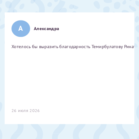
Отчество*
А
Александра
ИНН Налогоплательщика*
Хотелось бы выразить благодарность Темирбулатову Ринату 
налогоплательщик, тот, кто будет получать вычет - ФИО
налогоплательщика
За год/годы
2022
2023
26 июля 2026
2024
2025