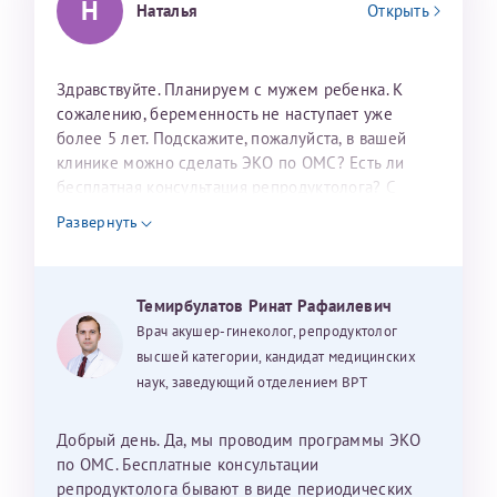
Н
Наталья
Открыть
налогоплательщика* (основной разворот с фотографией,
вашими данными и местом выдачи)
Здравствуйте. Планируем с мужем ребенка. К
сожалению, беременность не наступает уже
более 5 лет. Подскажите, пожалуйста, в вашей
клинике можно сделать ЭКО по ОМС? Есть ли
бесплатная консультация репродуктолога? С
уважением, Наталья Баранова.
Развернуть
Александра
Темирбулатов Ринат Рафаилевич
Врач акушер-гинеколог, репродуктолог
Хотелось бы выразить благодарность Темирбулатову
высшей категории, кандидат медицинских
Ринату Рафаильевичу. Словами не описать, на сколько
наук, заведующий отделением ВРТ
мы ему благодарны. Благодаря ему мы стали
счастливыми родителями доченьки, которой
исполнилось вчера пол года. Ринат Рафаильевич
Добрый день. Да, мы проводим программы ЭКО
волшебник, который исполнил нашу очень давнюю
по ОМС. Бесплатные консультации
мечту. Забеременеть не получалось на протяжении
репродуктолога бывают в виде периодических
Нажимая кнопку "Отправить" соглашаюсь с
Политикой