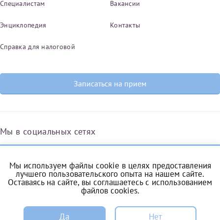
Специалистам
Вакансии
Энциклопедия
Контакты
Справка для налоговой
Записаться на прием
Мы в социальных сетях
Мы используем файлы cookie в целях предоставления
Вконтакте
Одноклассники
Яндекс.Дзен
Telegram
Max
лучшего пользовательского опыта на нашем сайте.
Оставаясь на сайте, вы соглашаетесь с
использованием
файлов cookies
.
ЗАПИСЬ
Комендантский проспект, 53/1A
Да
Нет