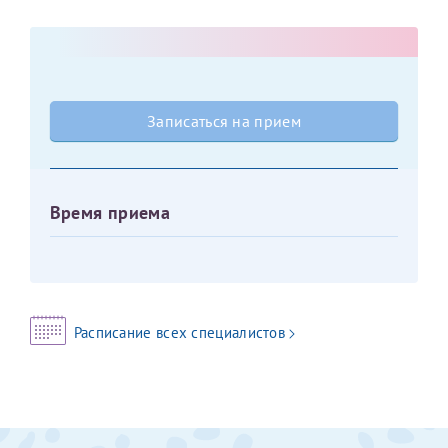
Оставить отзыв
Принимаю условия
Соглашения на обработку
Отчество*
персональных данных
Записаться на прием
Записаться на прием
Дата рождения*
Время приема
Для предоставления в налоговые органы Российской
Федерации, выписать ее на имя:
Фамилия*
Расписание всех специалистов
Имя*