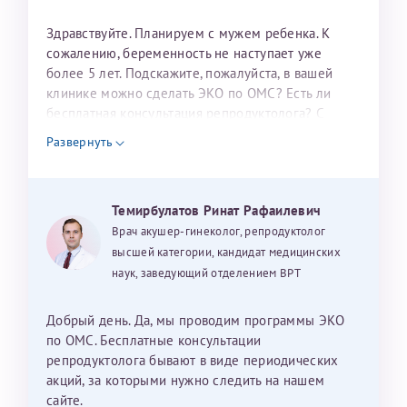
налогоплательщика* (основной разворот с фотографией,
Здравствуйте. Планируем с мужем ребенка. К
вашими данными и местом выдачи)
сожалению, беременность не наступает уже
более 5 лет. Подскажите, пожалуйста, в вашей
клинике можно сделать ЭКО по ОМС? Есть ли
бесплатная консультация репродуктолога? С
уважением, Наталья Баранова.
Развернуть
Александра
Темирбулатов Ринат Рафаилевич
Врач акушер-гинеколог, репродуктолог
высшей категории, кандидат медицинских
Хотелось бы выразить благодарность Темирбулатову
наук, заведующий отделением ВРТ
Ринату Рафаильевичу. Словами не описать, на сколько
мы ему благодарны. Благодаря ему мы стали
счастливыми родителями доченьки, которой
Добрый день. Да, мы проводим программы ЭКО
исполнилось вчера пол года. Ринат Рафаильевич
по ОМС. Бесплатные консультации
волшебник, который исполнил нашу очень давнюю
репродуктолога бывают в виде периодических
мечту. Забеременеть не получалось на протяжении
акций, за которыми нужно следить на нашем
10 лет. Потом начались операции по женски
сайте.
Нажимая кнопку "Отправить" соглашаюсь с
Политикой