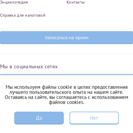
Энциклопедия
Контакты
Справка для налоговой
Записаться на прием
Мы в социальных сетях
Мы используем файлы cookie в целях предоставления
Вконтакте
Одноклассники
Яндекс.Дзен
Telegram
Max
лучшего пользовательского опыта на нашем сайте.
Оставаясь на сайте, вы соглашаетесь с
использованием
файлов cookies
.
ЗАПИСЬ
Комендантский проспект, 53/1A
Да
Нет