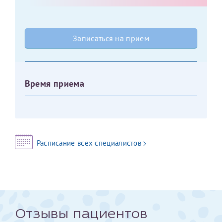
Оставить отзыв
Принимаю условия
Соглашения на обработку
Отчество*
Записаться на прием
персональных данных
Записаться на прием
Дата рождения*
Время приема
Для предоставления в налоговые органы Российской
Федерации, выписать ее на имя:
Расписание всех специалистов
Фамилия*
Имя*
Отзывы пациентов