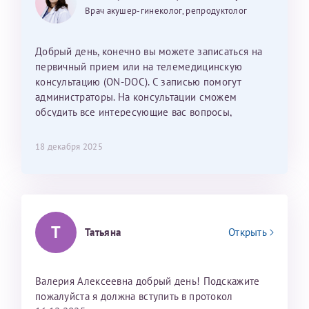
25 июня 2026
13 июня 2026
Так же хотелось отметить мед. сестру Сухову
дальнейшие действия для программы эко
Врач акушер-гинеколог, репродуктолог
Наталью Викторовну. Тоже очень душевный человек.
С ней общение было, как с давней знакомой, очень
лёгкое и простое. Вообще в данной клинике весь
Добрый день, конечно вы можете записаться на
персонал очень вежливый и чуткий, прям приятно
первичный прием или на телемедицинскую
находиться. Мы собираемся туда ещё за вторым
консультацию (ON-DOC). С записью помогут
ребёнком, и конечно же только к Ринату
администраторы. На консультации сможем
Рафаильевичу, нашему волшебнику, без каких либо
обсудить все интересующие вас вопросы,
сомнений.
составить план подготовки и лечения.
18 декабря 2025
Темирбулатов Ринат Рафаилевич
Репродуктологи
26 июля 2026
Т
Татьяна
Открыть
Валерия Алексеевна добрый день! Подскажите
пожалуйста я должна вступить в протокол