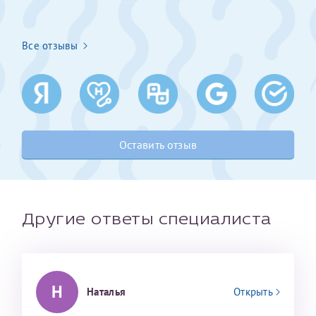
Получение справки
Все отзывы
Лично в кассе центра
Прислать на эл. почту
Направить справку сразу в ИФНС
Оставить отзыв
(упрощенный порядок возврата НДФЛ с 2024 г.)
Телефон*
Другие ответы специалиста
Электронная почта*
Н
Наталья
Открыть
скан 2-3 страниц паспорта пациента и