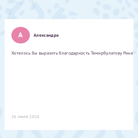
Отчество*
ИНН Налогоплательщика*
А
Александра
налогоплательщик, тот, кто будет получать вычет - ФИО
Хотелось бы выразить благодарность Темирбулатову Ринату 
налогоплательщика
За год/годы
2022
2023
2024
26 июля 2026
2025