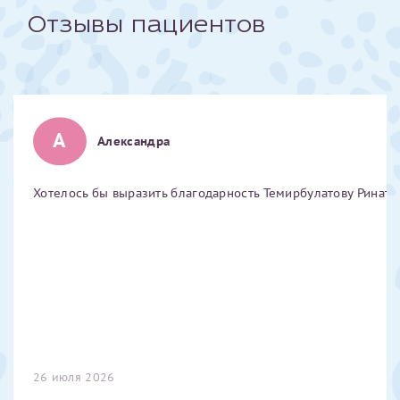
Отзывы пациентов
Отчество*
ИНН Налогоплательщика*
А
Александра
налогоплательщик, тот, кто будет получать вычет - ФИО
налогоплательщика
Хотелось бы выразить благодарность Темирбулатову Ринату 
За год/годы
2022
2023
2024
2025
26 июля 2026