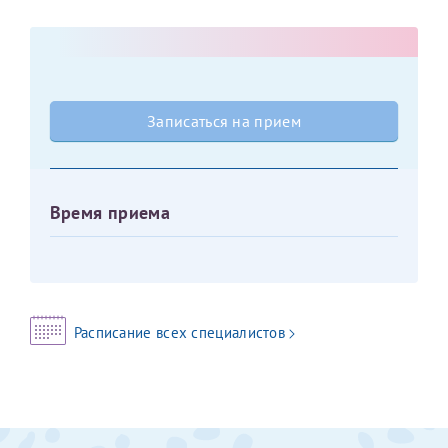
Оставить отзыв
Принимаю условия
Соглашения на обработку
Отчество*
персональных данных
Записаться на прием
Записаться на прием
Дата рождения*
Время приема
Для предоставления в налоговые органы Российской
Федерации, выписать ее на имя:
Фамилия*
Расписание всех специалистов
Имя*