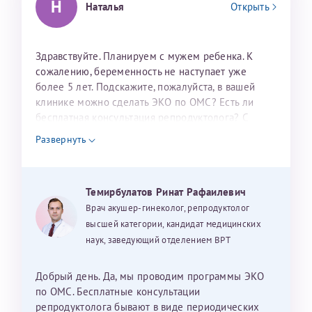
Н
Наталья
Открыть
налогоплательщика* (основной разворот с фотографией,
вашими данными и местом выдачи)
Здравствуйте. Планируем с мужем ребенка. К
сожалению, беременность не наступает уже
более 5 лет. Подскажите, пожалуйста, в вашей
клинике можно сделать ЭКО по ОМС? Есть ли
бесплатная консультация репродуктолога? С
уважением, Наталья Баранова.
Развернуть
Александра
Темирбулатов Ринат Рафаилевич
Врач акушер-гинеколог, репродуктолог
Хотелось бы выразить благодарность Темирбулатову
высшей категории, кандидат медицинских
Ринату Рафаильевичу. Словами не описать, на сколько
наук, заведующий отделением ВРТ
мы ему благодарны. Благодаря ему мы стали
счастливыми родителями доченьки, которой
исполнилось вчера пол года. Ринат Рафаильевич
Добрый день. Да, мы проводим программы ЭКО
волшебник, который исполнил нашу очень давнюю
по ОМС. Бесплатные консультации
мечту. Забеременеть не получалось на протяжении
репродуктолога бывают в виде периодических
Нажимая кнопку "Отправить" соглашаюсь с
Политикой