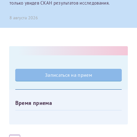
только увидев СКАН результатов исследования.
Отчество*
8 августа 2026
ИНН Налогоплательщика*
налогоплательщик, тот, кто будет получать вычет - ФИО
налогоплательщика
Записаться на прием
За год/годы
2022
Время приема
2023
2024
2025