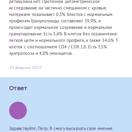
ретикулина нет. Проточное цитометрическое
исследование на частично смешанном с кровью
Оставить отзыв
материале показывает 0,3% бластов с нормальным
Принимаю условия
Соглашения на обработку
Отчество*
профилем.Гранулопоиды составляют 59,9%, и
персональных данных
происходит нормальное созревание и нормальное
гранулирование. Есть 3,4% В-клеток без ограничения
Записаться на прием
легкой цепи и нормального профиля, а также 14,6% Т-
Дата рождения*
клеток с соотношением CD4 / CD8 1,0. Есть 3,5%
эритропоэза и 4,0% моноцитов.
10 февраля 2019
Для предоставления в налоговые органы Российской
Федерации, выписать ее на имя:
Ответ
Фамилия*
Имя*
Здравствуйте, Петр. Я смогу высказать свое мнение