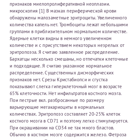
признаков миелопролиферативной неоплазии.
первом заявлении. После отправки готового документа
О каком враче расскажете?
Электронная почта*
Наши специалисты готовы помочь вам, предоставив
микроскопия [1] В мазках периферической крови
изменения и переоформление справки на другого
общую информацию и рекомендации на основе
обнаружены малозаметные эритроциты. Увеличенного
налогоплательщика не выполняются
. Пожалуйста,
ваших вопросов. Задайте ваш вопрос,
количества капель нет. Тромбоциты лежат небольшими
внимательно проверяйте все данные перед отправкой
и мы постараемся ответить на него как можно
Ваш отзыв
группами в приблизительном нормальном количестве.
заявки.
скорее.
Номер телефона*
Ядерные клетки видны в немного увеличенном
количестве и с присутствием некоторых незрелых от
После отправки заявки вы получите письмо на указанную
Я подтверждаю, что ознакомился с уведомлением,
эритропоэза. Я считаю заявленное распределение.
электронную почту с подтверждением «
Заявка на справку
приведённым выше.
Бархатцы несколько смешаны, но отпечатки клеточные
принята
». Если письмо не поступит, пожалуйста, свяжитесь
Номер медицинской карты МЦРМ
и подходящие. Я считаю указанное нормальное
с МЦРМ для уточнения информации.
Далее
распределение. Существенных дисморфических
признаков нет. Срезы Кристабиопси и сгустка
Заявление
показывают слегка гиперклеточный мозг в возрасте
65% клеточности. Нет инфильтратов костного мозга.
Сдать спермограмму
Прошу выдать справку об оказанных медицинских услугах
Пои пестрые вкл. разбросанные по размеру
следующим пациентам:
Прикрепить файлы
варьирующие мегакариоциты в нормальных
Выберите специальность врача
количествах. Эритропоэз составляет 20-25% клеток
Фамилия*
костного мозга в CD71 и поэтому легко стимулируется.
При окрашивании на CD34 не так много бластов.
Или введите его имя
Принимаю условия
Соглашения на обработку
Обычно в костном мозге содержится железо. Фетроза
Имя*
персональных данных