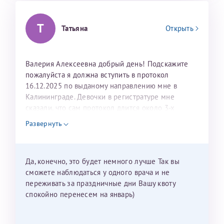
Т
Татьяна
Открыть
Валерия Алексеевна добрый день! Подскажите
пожалуйста я должна вступить в протокол
16.12.2025 по выданому направлению мне в
Калининграде. Девочки в регистратуре мне
сказали, что сам протокол длится около 3-х
недель и 3 недели я должна находится в Питере.
Развернуть
Можно мне новый год провести в Калининграде и
приехать к Вам в январе? Будут ли действовать
мои направления?
Да, конечно, это будет немного лучше Так вы
сможете наблюдаться у одного врача и не
переживать за праздничные дни Вашу квоту
спокойно перенесем на январь)