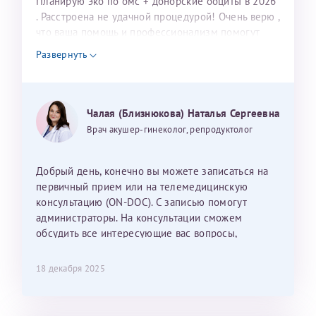
Планирую эко по омс + донорские ооциты в 2026
Рафаильевичу, нашему волшебнику, без каких либо
. Расстроена не удачной процедурой! Очень верю ,
сомнений.
что ваша помощь и профессионализм помогут
нам в нашей мечте о малыше! Обращаюсь к вам
Развернуть
потому, что вы помогли моей родной сестре стать
Темирбулатов Ринат Рафаилевич
счастливой мамой в этом году!!!Верю, что и в
Репродуктологи
моей жизни вы станете этим волшебником!!!
Могу ли я записаться к вам и обсудить
Чалая (Близнюкова) Наталья Сергеевна
26 июля 2026
дальнейшие действия для программы эко
Врач акушер-гинеколог, репродуктолог
Добрый день, конечно вы можете записаться на
первичный прием или на телемедицинскую
консультацию (ON-DOC). С записью помогут
администраторы. На консультации сможем
обсудить все интересующие вас вопросы,
составить план подготовки и лечения.
18 декабря 2025