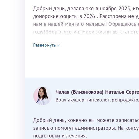
Добрый день, делала эко в ноябре 2025, и
донорские ооциты в 2026 . Расстроена не 
нам в нашей мечте о малыше! Обращаюсь к 
году!!!Верю, что и в моей жизни вы станет
для программы эко
Развернуть
Чалая (Близнюкова) Наталья Серг
Врач акушер-гинеколог, репродукто
Добрый день, конечно вы можете записать
записью помогут администраторы. На консу
подготовки и лечения.