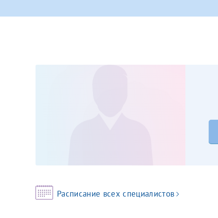
Принимаю усл
Фамилия*
Или введите его имя
Отчество*
Принимаю усл
Фамилия*
Отчество*
Расписание всех специалистов