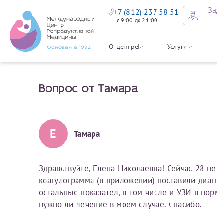
За
+7 (812) 237 58 51
с 9:00 до 21:00
Оставить
Записать
Задать в
Заявление 
О центре
Услуги
налоговых
Вопрос от Тамара
Уважаемые пациенты! 
Ваше имя
Имя*
Мы рады приветст
ответы на интере
органов ознакомьтесь,
социальный налоговый
Мы просим вас не
Е
Тамара
Ознакомить
информацию о сос
Фамилия
Отчество*
анонимность и за
условия мы не см
Здравствуйте, Елена Николаевна! Сейчас 28 не
коагулограмма (в приложении) поставили диаг
Наши специалист
Электронная почта
Фамилия*
остальные показател, в том числе и УЗИ в нор
на основе ваших 
нужно ли лечение в моем случае. Спасибо.
Срок подготовки доку
можно скорее.