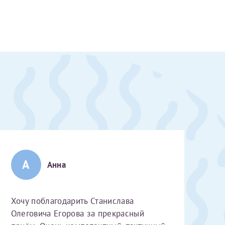
А
Анна
Хочу поблагодарить Станислава
скан 2-3 страниц паспорта пациента и налогоплательщика* (основной разворот с фотографией, вашими данными и местом выдачи)
Олеговича Егорова за прекрасный