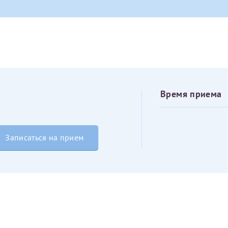
овия
Соглашения на обработку персональных данных
Имя*
Дата рождения*
Запис
овия
Соглашения на обработку персональных данных
Время приема
Записаться на прием
Имя*
ИНН Налогоплательщика*
налогоплательщик, тот, кто будет получать вычет - ФИО налогоплательщика