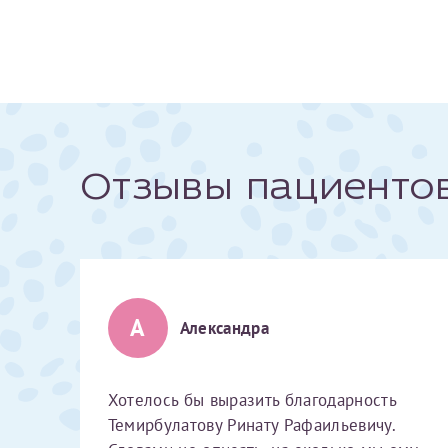
За год/годы
2022
2023
2024
Отзывы пациенто
2025
А
Телефон*
Александра
Хотелось бы выразить благодарность
Темирбулатову Ринату Рафаильевичу.