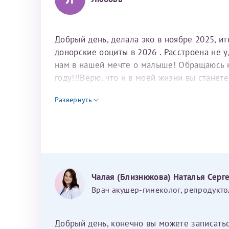
Добрый день, делала эко в ноябре 2025, и
донорские ооциты в 2026 . Расстроена не 
нам в нашей мечте о малыше! Обращаюсь к 
году!!!Верю, что и в моей жизни вы станет
для программы эко
Развернуть
Чалая (Близнюкова) Наталья Серг
Врач акушер-гинеколог, репродукто
Добрый день, конечно вы можете записать