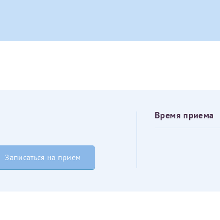
овия
Соглашения на обработку персональных данных
Имя*
Дата рождения*
Запис
овия
Соглашения на обработку персональных данных
Время приема
Имя*
Записаться на прием
ИНН Налогоплательщика*
налогоплательщик, тот, кто будет получать вычет - ФИО налогоплательщика