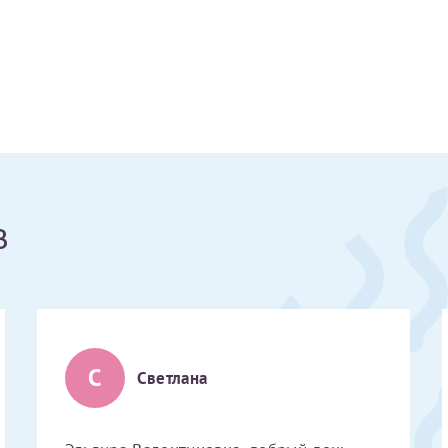
Получение справки
Лично в кассе центра
Прислать на эл. почту
Направить справку сразу в ИФНС
в
(упрощенный порядок возврата НДФЛ с 2024 г.)
Электронная почта*
С
Светлана