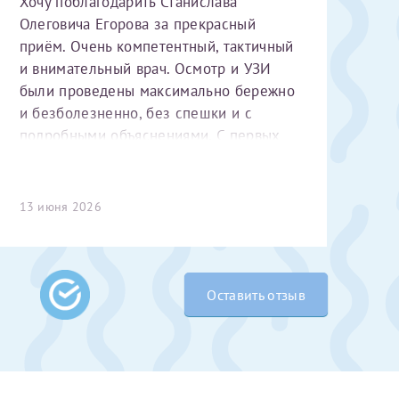
Хочу поблагодарить Станислава
Олеговича Егорова за прекрасный
приём. Очень компетентный, тактичный
и внимательный врач. Осмотр и УЗИ
были проведены максимально бережно
и безболезненно, без спешки и с
подробными объяснениями. С первых
минут чувствуется высокий
профессионализм и уважительное
 Словами не
отношение к пациенту. Спасибо
13 июня 2026
выми родителями
большое за чуткость, деликатность и
бник, который
комфортную атмосферу на приёме!
жении 10 лет.
ь с
 которых мне
Оставить отзыв
 Было принято
едуры. Поэтому
елали ЭКО
врача
ши поздравляем
Очень