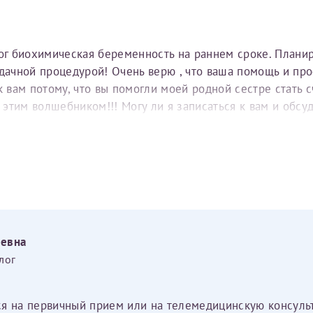
тог биохимическая беременность на раннем сроке. Плани
удачной процедурой! Очень верю , что ваша помощь и пр
вам потому, что вы помогли моей родной сестре стать с
е этим волшебником!!! Могу ли я записаться к вам и обс
еевна
лог
ся на первичный прием или на телемедицинскую консуль