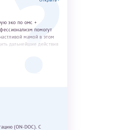
рую эко по омс +
офессионализм помогут
частливой мамой в этом
удить дальнейшие действия
тацию (ON-DOC). С