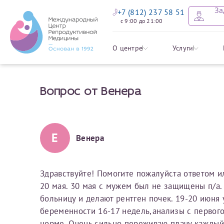
За
+7 (812) 237 58 51
с 9:00 до 21:00
Оставить
Записать
Задать в
Заявление 
О центре
Услуги
налоговых
Вопрос от Венера
Уважаемые пациенты! 
Ваше имя
Имя*
Мы рады приветст
ответы на интере
органов ознакомьтесь,
социальный налоговый
Мы просим вас не
Е
Венера
Ознакомить
информацию о сос
Фамилия
Отчество*
анонимность и за
условия мы не см
Здравствуйте! Помогите пожалуйста ответом 
20 мая. 30 мая с мужем был не защищены п/а. 
Наши специалист
Электронная почта
Фамилия*
больницу и делают рентген почек. 19-20 июня 
на основе ваших 
беременности 16-17 недель,анализы с первог
Срок подготовки доку
можно скорее.
норме. Очень сильно переживаю,плачу каждый