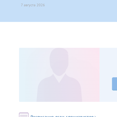
7 августа 2026
Принимаю усл
Фамилия*
Или введите его имя
Отчество*
Принимаю усл
Фамилия*
Отчество*
Расписание всех специалистов