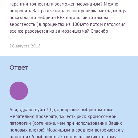
гарантии точности.тк возможен мозаицизм? Можно
первом заявлении. После отправки готового документа
О каком враче расскажете?
Электронная почта*
Наши специалисты готовы помочь вам, предоставив
попросить Вас разъяснить- если проверка методом ngs
изменения и переоформление справки на другого
общую информацию и рекомендации на основе
показала.что эмбрион БЕЗ патологии.то какова
налогоплательщика не выполняются
. Пожалуйста,
ваших вопросов. Задайте ваш вопрос,
вероятность ( в процентах из 100).что потом патология
внимательно проверяйте все данные перед отправкой
и мы постараемся ответить на него как можно
Ваш отзыв
всё же разовьётся из за мозаицизма? Спасибо
заявки.
скорее.
Номер телефона*
После отправки заявки вы получите письмо на указанную
26 августа 2018
Я подтверждаю, что ознакомился с уведомлением,
электронную почту с подтверждением «
Заявка на справку
приведённым выше.
принята
». Если письмо не поступит, пожалуйста, свяжитесь
Номер медицинской карты МЦРМ
с МЦРМ для уточнения информации.
Ответ
Далее
Заявление
Сдать спермограмму
Прошу выдать справку об оказанных медицинских услугах
следующим пациентам:
Прикрепить файлы
Выберите специальность врача
Ася, здравствуйте! Да, донорские эмбрионы тоже
Фамилия*
желательно проверять, т.к. есть риск хромосомной
патологии (хотя ниже, чем при использовании Ваших
Или введите его имя
половых клеток). Мозаицизм в среднем встречается у
Принимаю условия
Соглашения на обработку
Имя*
одного из 5 эмбрионов 5-го дня развития, поэтому
персональных данных