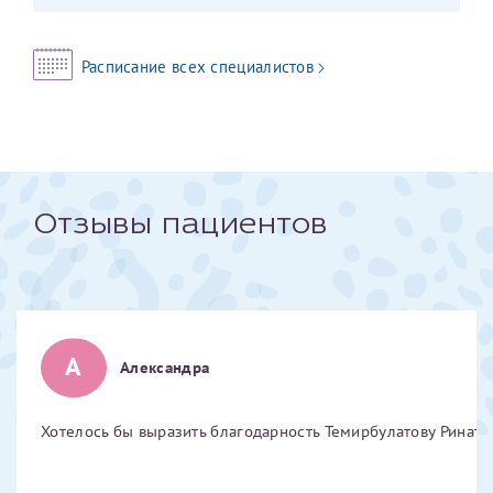
Отчество*
Расписание всех специалистов
ИНН Налогоплательщика*
налогоплательщик, тот, кто будет получать вычет - ФИО
налогоплательщика
Отзывы пациентов
За год/годы
2022
А
Александра
2023
2024
Хотелось бы выразить благодарность Темирбулатову Ринату 
2025