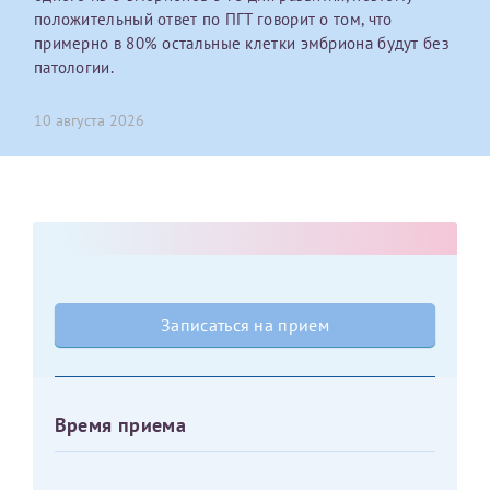
положительный ответ по ПГТ говорит о том, что
примерно в 80% остальные клетки эмбриона будут без
Оставить отзыв
патологии.
Принимаю условия
Соглашения на обработку
Отчество*
персональных данных
10 августа 2026
Записаться на прием
Дата рождения*
Для предоставления в налоговые органы Российской
Федерации, выписать ее на имя:
Записаться на прием
Фамилия*
Время приема
Имя*