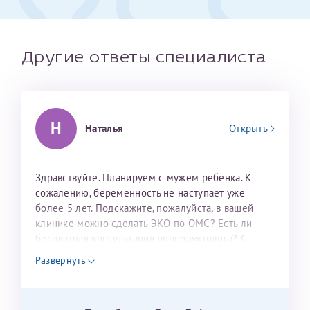
налогоплательщика* (основной разворот с фотографией,
вашими данными и местом выдачи)
Другие ответы специалиста
Н
Наталья
Открыть
Здравствуйте. Планируем с мужем ребенка. К
сожалению, беременность не наступает уже
Александра
более 5 лет. Подскажите, пожалуйста, в вашей
клинике можно сделать ЭКО по ОМС? Есть ли
бесплатная консультация репродуктолога? С
уважением, Наталья Баранова.
Развернуть
Хотелось бы выразить благодарность Темирбулатову
Ринату Рафаильевичу. Словами не описать, на сколько
мы ему благодарны. Благодаря ему мы стали
Нажимая кнопку "Отправить" соглашаюсь с
Политикой