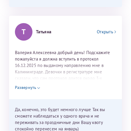
Т
Татьяна
Открыть
Валерия Алексеевна добрый день! Подскажите
пожалуйста я должна вступить в протокол
16.12.2025 по выданому направлению мне в
Калининграде. Девочки в регистратуре мне
сказали, что сам протокол длится около 3-х
недель и 3 недели я должна находится в Питере.
Развернуть
Можно мне новый год провести в Калининграде и
приехать к Вам в январе? Будут ли действовать
мои направления?
Да, конечно, это будет немного лучше Так вы
сможете наблюдаться у одного врача и не
переживать за праздничные дни Вашу квоту
спокойно перенесем на январь)