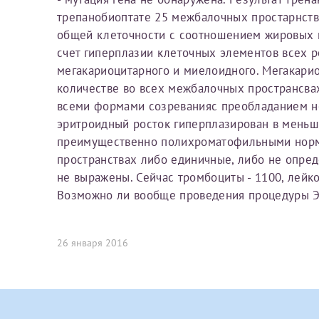
Вы можете оформить справку как для с
трепанобиоптате 25 межбалочных простарнст
своим родителям).
общей клеточности с соотношением жировых и 
О каком враче расск
Электронная почта*
Я подтверждаю,
счет гиперплазии клеточных элементов всех ро
мегакариоцитарного и миелоидного. Мегакари
Справка готовится
стр
Ваш отзыв
количестве во всех межбалочных пространсва
готового документа
из
всеми формами созреванияс преобладанием н
Номер телефона*
выполняются
. Пожалу
эритроидный росток гиперплазирован в меньш
преимущественно полихроматофильными норм
После отправки заявки вы 
пространствах либо единичные, либо не опре
«
Заявка на справку пр
не выражены. Сейчас тромбоциты - 1100, лейко
Номер медицинской
Возможно ли вообще проведения процедуры 
уточнения информации
26 января 2016
Сдать спермог
Прикрепить ф
Заявление
Выберите специально
Прошу выдать справку