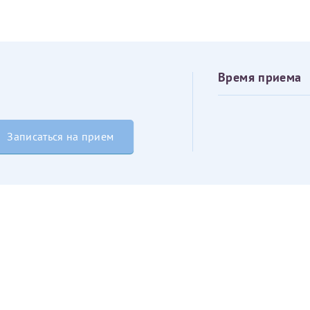
Получение справки
Время приема
Лично в кассе центра
Прислать на эл. почту
Записаться на прием
Направить справку сразу в ИФНС
(упрощенный порядок возврата НДФЛ с 2024 г.)
Электронная почта*