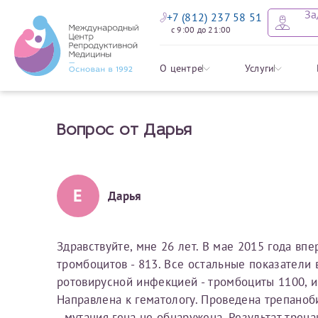
За
+7 (812) 237 58 51
с 9:00 до 21:00
Оставить
Записать
Задать в
Заявление 
О центре
Услуги
налоговых
Вопрос от Дарья
Уважаемые пациенты! 
Ваше имя
Имя*
Мы рады приветст
ответы на интере
органов ознакомьтесь,
социальный налоговый
Мы просим вас не
Е
Дарья
Ознакомить
информацию о сос
Фамилия
Отчество*
анонимность и за
условия мы не см
Здравствуйте, мне 26 лет. В мае 2015 года в
тромбоцитов - 813. Все остальные показатели 
Наши специалист
Электронная почта
Фамилия*
ротовирусной инфекцией - тромбоциты 1100, и
на основе ваших 
Направлена к гематологу. Проведена трепаноби
Срок подготовки доку
можно скорее.
- мутация гена не обнаружена. Результат трена