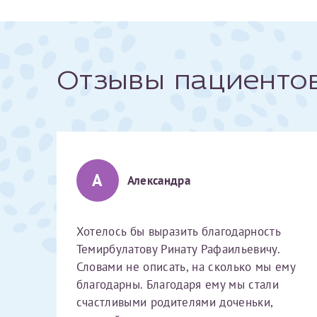
Отзывы пациенто
Алексан
Хотелось бы выра
А
описать, на скол
Александра
доченьки, которо
исполнил нашу оч
Светлана
Анна
Потом начались о
Хотелось бы выразить благодарность
сказали, что сроч
Темирбулатову Ринату Рафаильевичу.
Я подтверждаю свое согласие на передачу указанной мно
решение делать Э
Словами не описать, на сколько мы ему
каналам связи сети Интернет.
нужно лететь в д
благодарны. Благодаря ему мы стали
родственники и т
Эльвира Валентин
Хочу поблагодари
счастливыми родителями доченьки,