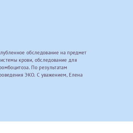
овия
Соглашения на обработку персональных данных
Имя*
Дата рождения*
Запис
овия
Соглашения на обработку персональных данных
глубленное обследование на предмет
истемы крови, обследование для
ромбоцитоза. По результатам
роведения ЭКО. С уважением, Елена
Имя*
ИНН Налогоплательщика*
налогоплательщик, тот, кто будет получать вычет - ФИО налогоплательщика