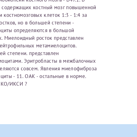
ебя, так и для членов семьи (супругу/супруге, детям до 18 лет,
в содержащих костный мозг повышенной
костномозговых клеток 1:3 - 1:4 за
ажете?
 что ознакомился с уведомлением, приведённым выше.
стков, но в большей степени -
оциты определяются в большой
ого по данным
, указанным в вашем первом заявлении. 
х. Миелоидный росток представлен
менения и переоформление справки на другого налог
ейтрофильных метамиелоцитов.
йста, внимательно проверяйте все данные перед отправ
ей степени. представлен
оцитами. Эритробласты в межбалочных
получите письмо на указанную электронную почту с подтверждение
деляются совсем. Явления миелофиброза
инята
». Если письмо не поступит, пожалуйста, свяжитесь с МЦРМ для
циты - 11. ОАК - остальные в норме.
 карты МЦРМ
ЭКО/ИКСИ ?
.
рамму
айлы
сть врача
 об оказанных медицинских услугах следующим пациен