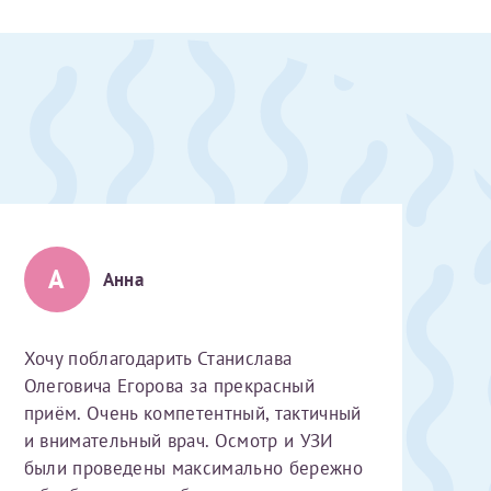
 Словами не
А
выми родителями
Анна
бник, который
жении 10 лет.
ь с
 которых мне
Хочу поблагодарить Станислава
 Было принято
Олеговича Егорова за прекрасный
едуры. Поэтому
приём. Очень компетентный, тактичный
елали ЭКО
и внимательный врач. Осмотр и УЗИ
врача
ши поздравляем
Очень
были проведены максимально бережно