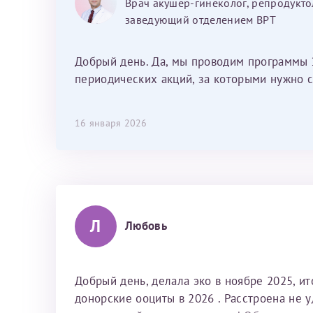
Врач акушер-гинеколог, репродукто
душевный человек. С ней общение
заведующий отделением ВРТ
было, как с давней знакомой, очень
лёгкое и простое. Вообще в данной
клинике весь персонал очень вежливый
Добрый день. Да, мы проводим программы 
и чуткий, прям приятно находиться. Мы
периодических акций, за которыми нужно с
собираемся туда ещё за вторым
ребёнком, и конечно же только к Ринату
16 января 2026
Рафаильевичу, нашему волшебнику, без
каких либо сомнений.
Л
Любовь
Добрый день, делала эко в ноябре 2025, и
донорские ооциты в 2026 . Расстроена не 