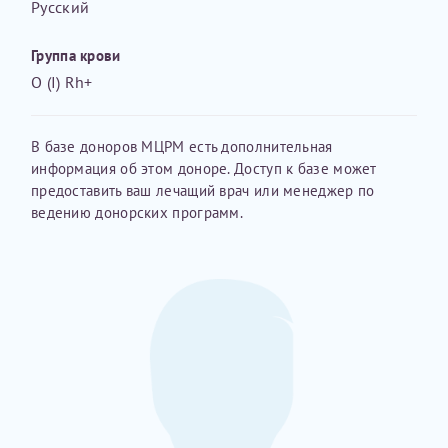
Русский
первом заявлении. После отправки готового документа
Электронная почта*
Наши специалисты готовы помочь вам, предоставив
изменения и переоформление справки на другого
общую информацию и рекомендации на основе
Группа крови
налогоплательщика не выполняются
. Пожалуйста,
ваших вопросов. Задайте ваш вопрос,
O (I) Rh+
внимательно проверяйте все данные перед отправкой
и мы постараемся ответить на него как можно
заявки.
скорее.
Номер телефона*
В базе доноров МЦРМ есть дополнительная
После отправки заявки вы получите письмо на указанную
Я подтверждаю, что ознакомился с уведомлением,
информация об этом доноре. Доступ к базе может
электронную почту с подтверждением «
Заявка на справку
приведённым выше.
предоставить ваш лечащий врач или менеджер по
принята
». Если письмо не поступит, пожалуйста, свяжитесь
Номер медицинской карты МЦРМ
ведению донорских программ.
с МЦРМ для уточнения информации.
Далее
Заявление
Сдать спермограмму
Прошу выдать справку об оказанных медицинских услугах
следующим пациентам:
Выберите специальность врача
Фамилия*
Или введите его имя
Имя*