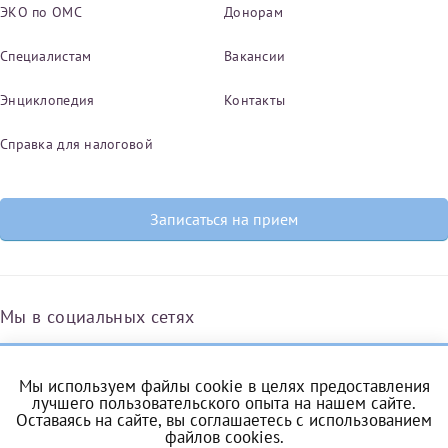
ЭКО по ОМС
Донорам
налогоплательщика* (основной разворот с фотографией,
вашими данными и местом выдачи)
Специалистам
Вакансии
Энциклопедия
Контакты
Справка для налоговой
Записаться на прием
Мы в социальных сетях
Мы используем файлы cookie в целях предоставления
Вконтакте
Одноклассники
Яндекс.Дзен
Telegram
Max
лучшего пользовательского опыта на нашем сайте.
Оставаясь на сайте, вы соглашаетесь с
использованием
файлов cookies
.
Нажимая кнопку "Отправить" соглашаюсь с
Политикой