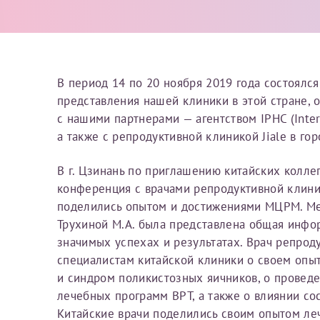
Вы можете оформить справку как для с
своим родителям).
Электронная почта*
Я подтверждаю,
Справка готовится
стр
В период 14 по 20 ноября 2019 года состоялс
готового документа
из
представления нашей клиники в этой стране, 
Номер телефона*
выполняются
. Пожалу
с нашими партнерами — агентством IPHC (Intern
а также с репродуктивной клиникой Jiale в го
После отправки заявки вы 
В г. Цзинань по приглашению китайских колле
«
Заявка на справку пр
Номер медицинской
конференция с врачами репродуктивной клиник
уточнения информации
поделились опытом и достижениями МЦРМ. М
Трухиной М.А. была представлена общая инфо
значимых успехах и результатах. Врач репроду
Сдать спермог
специалистам китайской клиники о своем опы
Заявление
и синдром поликистозных яичников, о провед
Выберите специально
лечебных программ ВРТ, а также о влиянии со
Прошу выдать справку
Китайские врачи поделились своим опытом леч