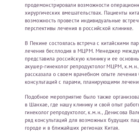
продемонстрировали возможности операционн
Фамилия*
Или введите его имя
хирургических вмешательствах. Пациенты кит
возможность провести индивидуальные встреч
перспективы лечения в российской клинике.
Отчество*
В Пекине состоялась встреча с китайскими па
Принимаю усл
лечения бесплодия в МЦРМ. Менеджер междун
представила российскую клинику и ее основн
акушер-гинеколог репродуктолог МЦРМ, к.м.н
рассказала о своем врачебном опыте лечения
консультаций с парами, планирующими лечение
Фамилия*
Подобное мероприятие было также организов
в Шанхае, где нашу клинику и свой опыт работ
Отчество*
гинеколог репродуктолог, к.м.н., Денисова Ва
ряд консультаций для возможных будущих па
городе и в ближайших регионах Китая.