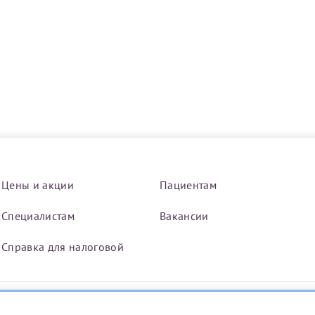
Цены и акции
Пациентам
Специалистам
Вакансии
Нажимая кнопку "Отправить" соглашаюс
Политикой конфиденциальности
Справка для налоговой
й информации в электронной форме (в том числе персональных данных) по открытым