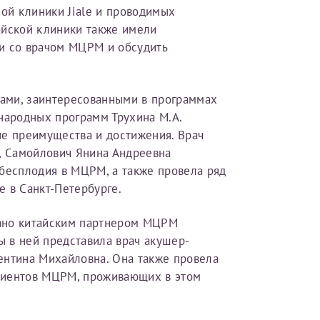
ой клиники Jiale и проводимых
Имя*
айской клиники также имели
и со врачом МЦРМ и обсудить
Дата рождения*
Запис
рами, заинтересованными в программах
овия
Соглашения на обработку персональных данных
ародных программ Трухина М.А.
ые преимущества и достижения. Врач
., Самойлович Янина Андреевна
 бесплодия в МЦРМ, а также провела ряд
 в Санкт-Петербурге.
Имя*
ано китайским партнером МЦРМ
ы в ней представила врач акушер-
ИНН Налогоплательщика*
лентина Михайловна. Она также провела
циентов МЦРМ, проживающих в этом
налогоплательщик, тот, кто будет получать вычет - ФИО налогоплательщика