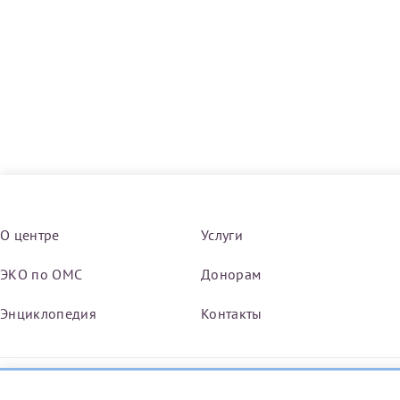
О центре
Услуги
ЭКО по ОМС
Донорам
Энциклопедия
Контакты
Я подтверждаю свое согласие на передачу указанной мно
каналам связи сети Интернет.
Мы в социальных сетях