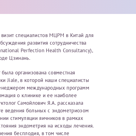
ебя, так и для членов семьи (супругу/супруге, детям до 18 лет,
 что ознакомился с уведомлением, приведённым выше.
ого по данным
, указанным в вашем первом заявлении. 
я визит специалистов МЦРМ в Китай для
менения и переоформление справки на другого налог
обсуждения развития сотрудничества
йста, внимательно проверяйте все данные перед отправ
ational Perfection Health Consultancy),
роде Цзинань.
получите письмо на указанную электронную почту с подтверждение
г была организована совместная
инята
». Если письмо не поступит, пожалуйста, свяжитесь с МЦРМ для
 карты МЦРМ
и Jiale, в которой наши специалисты
.
енеджером международных программ
рмация о клинике и ее наиболее
ктолог Самойлович Я.А. рассказала
рамму
те ведения больных с эндометриозом
ении стимуляции яичников в рамках
сть врача
стояния эндометрия на исходы лечения.
 об оказанных медицинских услугах следующим пациен
ения бесплодия, в том числе