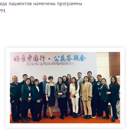
ряда пациентов намечены программы
РМ.
Получение справки
Лично в кассе центра
Прислать на эл. почту
Направить справку сразу в ИФНС
(упрощенный порядок возврата НДФЛ с 2024 г.)
Электронная почта*