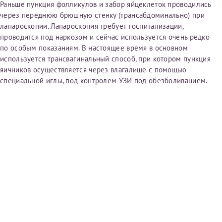
Раньше пункция фолликулов и забор яйцеклеток проводились
первом заявлении. После отправки готового документа
Электронная почта*
Наши специалисты готовы помочь вам, предоставив
через переднюю брюшную стенку (трансабдоминально) при
изменения и переоформление справки на другого
общую информацию и рекомендации на основе
лапароскопии. Лапароскопия требует госпитализации,
налогоплательщика не выполняются
. Пожалуйста,
ваших вопросов. Задайте ваш вопрос,
проводится под наркозом и сейчас используется очень редко
внимательно проверяйте все данные перед отправкой
и мы постараемся ответить на него как можно
по особым показаниям. В настоящее время в основном
заявки.
скорее.
Номер телефона*
используется трансвагинальный способ, при котором пункция
яичников осуществляется через влагалище с помощью
После отправки заявки вы получите письмо на указанную
Я подтверждаю, что ознакомился с уведомлением,
специальной иглы, под контролем УЗИ под обезболиванием.
электронную почту с подтверждением «
Заявка на справку
приведённым выше.
принята
». Если письмо не поступит, пожалуйста, свяжитесь
Номер медицинской карты МЦРМ
с МЦРМ для уточнения информации.
Далее
Заявление
Сдать спермограмму
Прошу выдать справку об оказанных медицинских услугах
следующим пациентам:
Выберите специальность врача
Фамилия*
Или введите его имя
Имя*