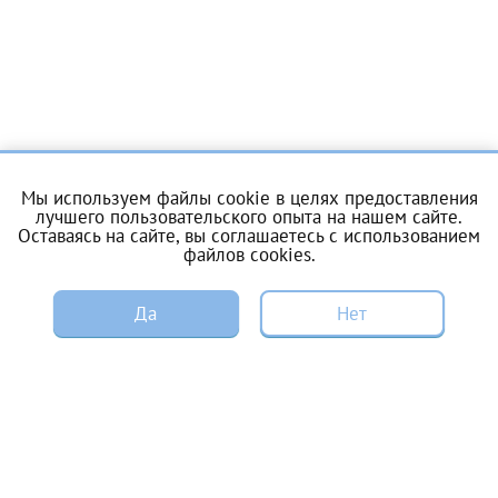
Отчество*
ИНН Налогоплательщика*
налогоплательщик, тот, кто будет получать вычет - ФИО
Мы используем файлы cookie в целях предоставления
налогоплательщика
лучшего пользовательского опыта на нашем сайте.
О центре
Услуги
Оставаясь на сайте, вы соглашаетесь с
использованием
файлов cookies
.
Цены и акции
Пациентам
За год/годы
ЗАПИСЬ
Да
Нет
ЭКО по ОМС
Донорам
2022
Специалистам
Вакансии
2023
2024
Энциклопедия
Контакты
2025
Справка для налоговой