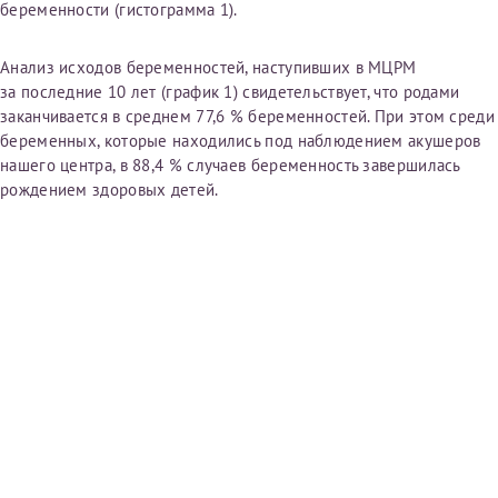
беременности (гистограмма 1).
Анализ исходов беременностей, наступивших в МЦРМ
Принимаю условия
Соглашения на обработку
Отчество*
за последние 10 лет (график 1) свидетельствует, что родами
персональных данных
заканчивается в среднем 77,6 % беременностей. При этом среди
беременных, которые находились под наблюдением акушеров
Записаться на прием
Дата рождения*
нашего центра, в 88,4 % случаев беременность за­вершилась
рождением здоровых детей.
Для предоставления в налоговые органы Российской
Федерации, выписать ее на имя:
Фамилия*
Имя*