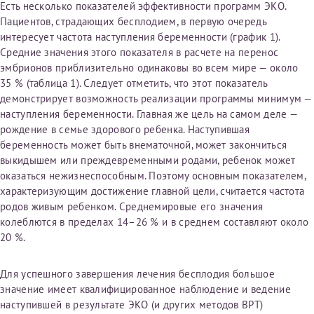
Есть несколько показателей эффективности программ ЭКО.
первом заявлении. После отправки готового документа
Электронная почта*
Наши специалисты готовы помочь вам, предоставив
Пациентов, страдающих бесплодием, в первую очередь
изменения и переоформление справки на другого
общую информацию и рекомендации на основе
интересует частота наступления беременности (график 1).
налогоплательщика не выполняются
. Пожалуйста,
ваших вопросов. Задайте ваш вопрос,
Средние значения этого показателя в расчете на перенос
внимательно проверяйте все данные перед отправкой
и мы постараемся ответить на него как можно
эмбрионов приблизительно одинаковы во всем мире — около
заявки.
скорее.
Номер телефона*
35 % (таблица 1). Следует отметить, что этот показатель
демонстрирует возможность реализации программы минимум —
После отправки заявки вы получите письмо на указанную
Я подтверждаю, что ознакомился с уведомлением,
наступления беременности. Главная же цель на самом деле —
электронную почту с подтверждением «
Заявка на справку
приведённым выше.
рождение в семье здорового ребенка. Наступившая
принята
». Если письмо не поступит, пожалуйста, свяжитесь
Номер медицинской карты МЦРМ
беременность может быть внематочной, может закончиться
с МЦРМ для уточнения информации.
Далее
выкидышем или преждевременными родами, ребенок может
оказаться нежизнеспособным. Поэтому основным показателем,
Заявление
характеризующим достижение главной цели, считается частота
родов живым ребенком. Среднемировые его значения
Сдать спермограмму
Прошу выдать справку об оказанных медицинских услугах
колеблются в пределах 14–26 % и в среднем составляют около
следующим пациентам:
20 %.
Выберите специальность врача
Фамилия*
Для успешного завершения лечения бесплодия большое
значение имеет квалифицированное наблюдение и ведение
Или введите его имя
наступившей в результате ЭКО (и других методов ВРТ)
Имя*