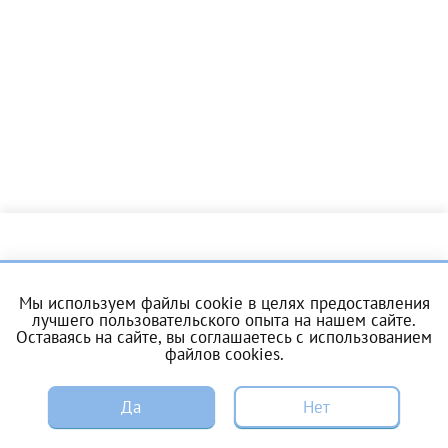
Отчество*
ИНН Налогоплательщика*
налогоплательщик, тот, кто будет получать вычет - ФИО
налогоплательщика
За год/годы
О центре
Услуги
Мы используем файлы cookie в целях предоставления
2022
Цены и акции
Пациентам
лучшего пользовательского опыта на нашем сайте.
Оставаясь на сайте, вы соглашаетесь с
использованием
2023
файлов cookies
.
ЭКО по ОМС
Донорам
2024
ЗАПИСЬ
2025
Специалистам
Вакансии
Да
Нет
Энциклопедия
Контакты