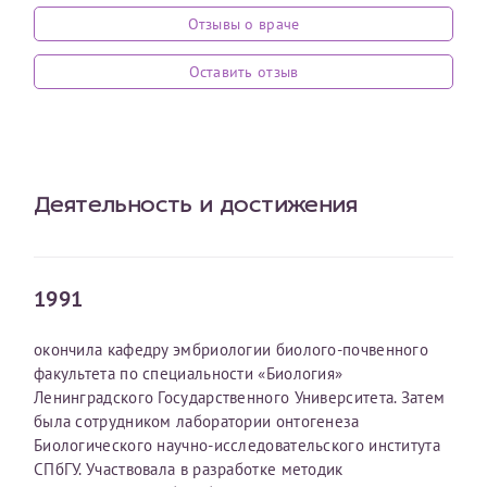
Отзывы о враче
Оставить отзыв
Принимаю условия
Соглашения на обработку
Оставить отзыв
Отчество*
персональных данных
Записаться на прием
Дата рождения*
Деятельность и достижения
Для предоставления в налоговые органы Российской
1991
Федерации, выписать ее на имя:
окончила кафедру эмбриологии биолого-почвенного
Фамилия*
факультета по специальности «Биология»
Ленинградского Государственного Университета. Затем
была сотрудником лаборатории онтогенеза
Имя*
Биологического научно-исследовательского института
СПбГУ. Участвовала в разработке методик