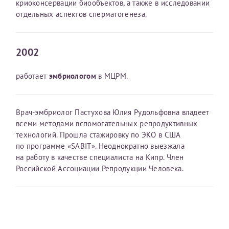
криоконсервации биообъектов, а также в исследовании
Отчество*
отдельных аспектов сперматогенеза.
ИНН Налогоплательщика*
2002
работает
эмбриологом
в МЦРМ.
налогоплательщик, тот, кто будет получать вычет - ФИО
налогоплательщика
Врач-эмбриолог Пастухова Юлия Рудольфовна владеет
всеми методами вспомогательных репродуктивных
технологий. Прошла стажировку по ЭКО в США
За год/годы
по программе «SABIT». Неоднократно выезжала
на работу в качестве специалиста на Кипр. Член
2022
Российской Ассоциации Репродукции Человека.
2023
Вера
2024
2025