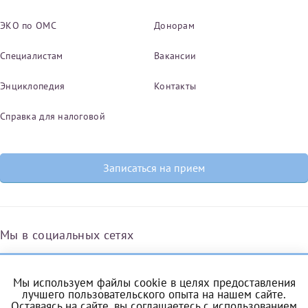
ЭКО по ОМС
Донорам
Оставить отзыв
Принимаю условия
Соглашения на обработку
Отчество*
Специалистам
Вакансии
персональных данных
Энциклопедия
Контакты
Записаться на прием
Дата рождения*
Справка для налоговой
Записаться на прием
Для предоставления в налоговые органы Российской
Федерации, выписать ее на имя:
Фамилия*
Мы в социальных сетях
Имя*
Мы используем файлы cookie в целях предоставления
Вконтакте
Одноклассники
Яндекс.Дзен
Telegram
Max
лучшего пользовательского опыта на нашем сайте.
Оставаясь на сайте, вы соглашаетесь с
использованием