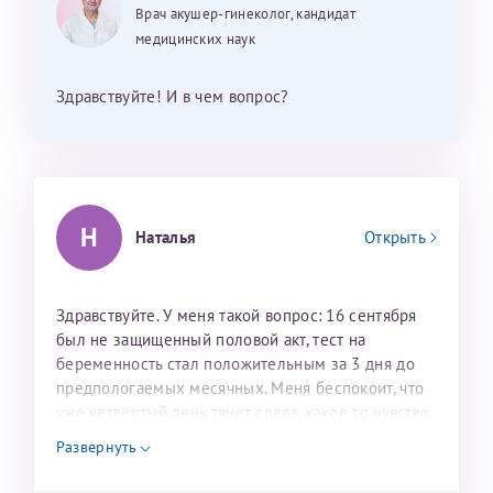
Врач акушер-гинеколог, кандидат
Отчество*
медицинских наук
Здравствуйте! И в чем вопрос?
ИНН Налогоплательщика*
налогоплательщик, тот, кто будет получать вычет - ФИО
налогоплательщика
Н
Наталья
Открыть
За год/годы
Здравствуйте. У меня такой вопрос: 16 сентября
2022
был не защищенный половой акт, тест на
беременность стал положительным за 3 дня до
2023
предпологаемых месячных. Меня беспокоит, что
2024
уже четвёртый день тянет слева, какое то чувство
тяжести, выделений не каких нет. Может ли быть
2025
Развернуть
это внематочной?