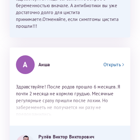
беременностью вначале. А антибиотики вы уже
достаточно долго для цистита
принимаете.Отменяйте, если симптомы цистита
Принимаю условия
Соглашения на обработку
Отчество*
прошли!!!
персональных данных
Записаться на прием
Дата рождения*
А
Аиша
Открыть
Для предоставления в налоговые органы Российской
Здравствуйте! После родов прошло 6 месяцев. Я
Федерации, выписать ее на имя:
почти 2 месяца не кормлю грудью. Месячные
регулярные сразу пришли после лохии. Но
Фамилия*
забеременеть не получается ни разу не
предохранились
Имя*
Рулёв Виктор Викторович