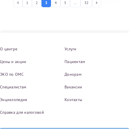
1
2
3
4
5
...
32
Снижение концентрации ЭЭ в сыворотке крови
может привести к учащению эпизодов прорывных
кровотечений, нарушению цикла и снижению
контрацептивной эффективности препарата
Белара®. Повышение концентрации ЭЭ в
сыворотке крови может увеличить частоту и
тяжесть побочных эффектов. Следующие ЛС/
действующие вещества могут снизить
О центре
Услуги
концентрацию ЭЭ в сыворотке крови: - все ЛС,
усиливающие моторику ЖКТ (например
Цены и акции
Пациентам
метоклопрамид) или нарушающие абсорбцию
(например активированный уголь); - вещества,
ЭКО по ОМС
Донорам
индуцирующие микросомальные ферменты
печени, такие как рифампицин, рифабутин,
Специалистам
Вакансии
барбитураты, противосудорожные средства
(например карбамазепин, фенитоин или
Энциклопедия
Контакты
топирамат), гризеофульвин, барбексаклон,
примидон, модафинил, некоторые ингибиторы
Справка для налоговой
протеаз (например ритонавир) и препараты
зверобоя; - некоторые антибиотики (например