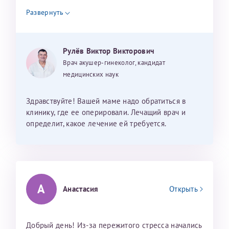
налогоплательщика* (основной разворот с фотографией,
выделения темно-красно-коричневого цвета. По
Развернуть
назначению врача применяет тампоны, смазав их
вашими данными и местом выдачи)
левомиколем. Уже применяет их 1.5 недели, но
выделения такие же и не уменьшаются. Это
Рулёв Виктор Викторович
норма или осложнения, как лечить? С уважением,
Врач акушер-гинеколог, кандидат
Ася
медицинских наук
Здравствуйте! Вашей маме надо обратиться в
клинику, где ее оперировали. Лечащий врач и
определит, какое лечение ей требуется.
А
Анастасия
Открыть
Добрый день! Из-за пережитого стресса начались
Нажимая кнопку "Отправить" соглашаюсь с
Политикой