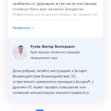
проблемы со здоровьем, в том числе постоянные
конфиденциальности
головные боли, врач назначил Грандаксин
Я подтверждаю свое согласие на передачу указанной мной
(Тофизопам), очень волнует вопрос не снижает ли
информации в электронной форме (в том числе персональных
данных) по открытым каналам связи сети Интернет.
Грандаксин контрацептивное действие
пероральных контрацептивов (пью Белару уже 1,5
Развернуть
года) ?
Рулёв Виктор Викторович
Врач акушер-гинеколог, кандидат
медицинских наук
День добрый, читайте инструкцию к Беларе:
Взаимодействие Взаимодействие ЭЭ,
эстрогенного компонента препарата Белара®, с
другими ЛС может вызвать повышение или
снижение концентрации этинилэстрадиола в
сыворотке крови. Если необходимо длительное
лечение этими лекарствами, следует перейти на
негормональные средства контрацепции.