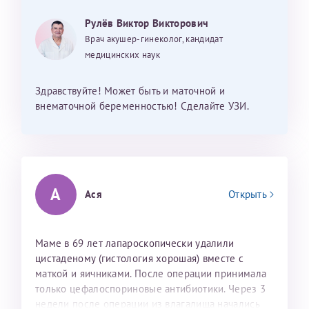
Рулёв Виктор Викторович
Получение справки
Врач акушер-гинеколог, кандидат
медицинских наук
Лично в кассе центра
Здравствуйте! Может быть и маточной и
Прислать на эл. почту
внематочной беременностью! Сделайте УЗИ.
Направить справку сразу в ИФНС
(упрощенный порядок возврата НДФЛ с 2024 г.)
А
Ася
Открыть
Телефон*
Маме в 69 лет лапароскопически удалили
Электронная почта*
цистаденому (гистология хорошая) вместе с
маткой и яичниками. После операции принимала
только цефалоспориновые антибиотики. Через 3
скан 2-3 страниц паспорта пациента и
недели после операции из влагалища начались