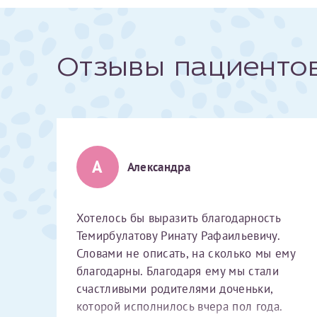
Отзывы пациенто
Алексан
Хотелось бы выра
А
Александра
описать, на скол
доченьки, которо
исполнил нашу оч
Хотелось бы выразить благодарность
Светлана
Анна
Потом начались о
Темирбулатову Ринату Рафаильевичу.
сказали, что сроч
Словами не описать, на сколько мы ему
Я подтверждаю свое согласие на передачу указанной мно
решение делать Э
каналам связи сети Интернет.
благодарны. Благодаря ему мы стали
нужно лететь в д
счастливыми родителями доченьки,
родственники и т
Эльвира Валентин
Хочу поблагодари
которой исполнилось вчера пол года.