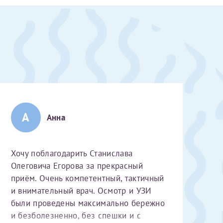
 Словами не
А
Анна
выми родителями
бник, который
жении 10 лет.
Хочу поблагодарить Станислава
ь с
 которых мне
Олеговича Егорова за прекрасный
 Было принято
приём. Очень компетентный, тактичный
едуры. Поэтому
и внимательный врач. Осмотр и УЗИ
елали ЭКО
были проведены максимально бережно
врача
ши поздравляем
Очень
и безболезненно, без спешки и с