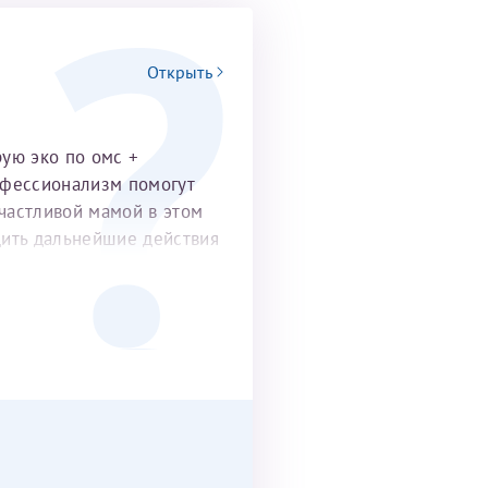
Открыть
рую эко по омс +
офессионализм помогут
частливой мамой в этом
удить дальнейшие действия