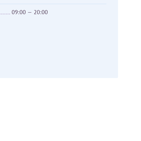
09:00 — 20:00
скан 2-3 страниц паспорта пациента и налогоплательщика* (основной разворот с фотографией, вашими данными и местом выдачи)