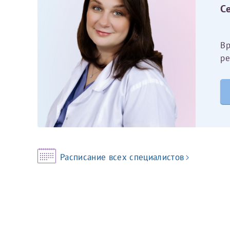
С
За год/годы
Вр
2022
ре
2023
2024
2025
Расписание всех специалистов
Телефон*