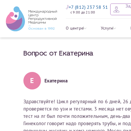
За
+7 (812) 237 58 51
с 9:00 до 21:00
Оставить
Записать
Задать в
Заявление 
О центре
Услуги
налоговых
Вопрос от Екатерина
Уважаемые пациенты! 
Ваше имя
Имя*
Мы рады приветст
ответы на интере
органов ознакомьтесь,
социальный налоговый
Мы просим вас не
Е
Екатерина
Ознакомить
информацию о сос
Фамилия
Отчество*
анонимность и за
условия мы не см
Здравствуйте! Цикл регулярный по 6 дней, 26 
проверяется по узи и тестами. 3 месяца нет ов
Наши специалист
Электронная почта
Фамилия*
тест на лг был почти положительным, день-два
на основе ваших 
Гинеколог говорит надо проверять трубы, и по
Срок подготовки доку
можно скорее.
повышены инсулин и хома немного. Месяц пила