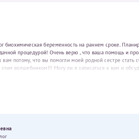
тог биохимическая беременность на раннем сроке. Плани
удачной процедурой! Очень верю , что ваша помощь и пр
вам потому, что вы помогли моей родной сестре стать с
е этим волшебником!!! Могу ли я записаться к вам и обс
еевна
лог