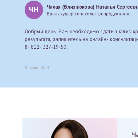
Чалая (Близнюкова) Наталья Сергеев
Принимаю усл
ЧН
Фамилия*
Или введите его имя
Врач акушер-гинеколог, репродуктолог
Добрый день. Вам необходимо сдать анализ кр
Отчество*
результата, запишитесь на онлайн- консульта
Принимаю усл
8- 812- 327-19-50.
8 июля 2024
Фамилия*
Отчество*
Ч