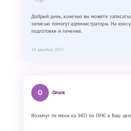
было, как с давней знакомой, очень
лёгкое и простое. Вообще в данной
Добрый день, конечно вы можете записать
клинике весь персонал очень вежливый
записью помогут администраторы. На консу
и чуткий, прям приятно находиться. Мы
подготовки и лечения.
собираемся туда ещё за вторым
ребёнком, и конечно же только к Ринату
Рафаильевичу, нашему волшебнику, без
18 декабря 2025
каких либо сомнений.
О
Ольга
Возьмут ли меня на ЭКО по ОМС в Ваш центр