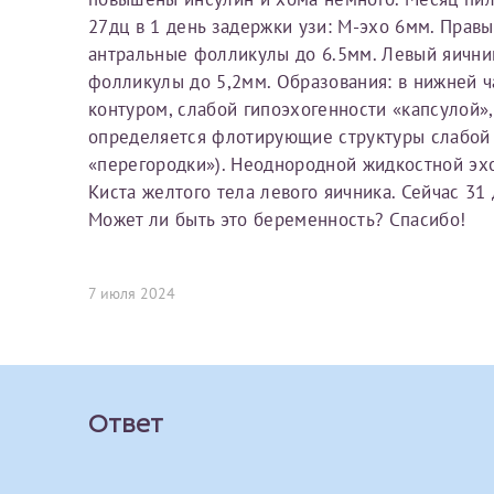
Вы можете оформить справку как для с
27дц в 1 день задержки узи: М-эхо 6мм. Правы
своим родителям).
антральные фолликулы до 6.5мм. Левый яични
О каком враче расск
Электронная почта*
Я подтверждаю,
фолликулы до 5,2мм. Образования: в нижней ч
контуром, слабой гипоэхогенности «капсулой»
Справка готовится
стр
Ваш отзыв
определяется флотирующие структуры слабой 
готового документа
из
«перегородки»). Неоднородной жидкостной эхо
Номер телефона*
выполняются
. Пожалу
Киста желтого тела левого яичника. Сейчас 31 
Может ли быть это беременность? Спасибо!
После отправки заявки вы 
«
Заявка на справку пр
Номер медицинской
7 июля 2024
уточнения информации
Сдать спермог
Прикрепить ф
Заявление
Ответ
Выберите специально
Прошу выдать справку