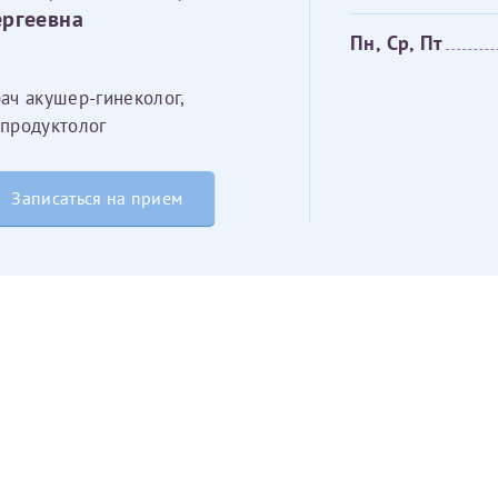
ергеевна
Пн, Ср, Пт
Получение справки
ач акушер-гинеколог,
продуктолог
Лично в кассе центра
Прислать на эл. почту
Записаться на прием
Направить справку сразу в ИФНС
(упрощенный порядок возврата НДФЛ с 2024 г.)
Электронная почта*