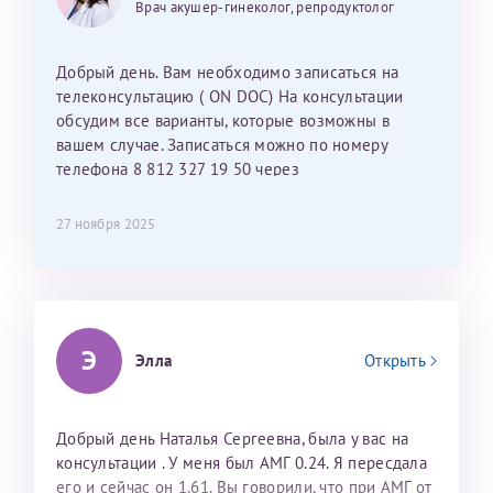
Врач акушер-гинеколог, репродуктолог
Наталью Викторовну. Тоже очень душевный человек.
С ней общение было, как с давней знакомой, очень
лёгкое и простое. Вообще в данной клинике весь
Добрый день. Вам необходимо записаться на
персонал очень вежливый и чуткий, прям приятно
телеконсультацию ( ON DOC) На консультации
находиться. Мы собираемся туда ещё за вторым
обсудим все варианты, которые возможны в
ребёнком, и конечно же только к Ринату
вашем случае. Записаться можно по номеру
Рафаильевичу, нашему волшебнику, без каких либо
телефона 8 812 327 19 50 через
сомнений.
администраторов.
27 ноября 2025
Темирбулатов Ринат Рафаилевич
Репродуктологи
26 июля 2026
Э
Элла
Открыть
Добрый день Наталья Сергеевна, была у вас на
консультации . У меня был АМГ 0.24. Я пересдала
его и сейчас он 1.61. Вы говорили, что при АМГ от