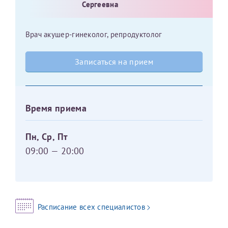
Сергеевна
Оставить отзыв
Принимаю условия
Соглашения на обработку
Отчество*
Врач акушер-гинеколог, репродуктолог
персональных данных
Записаться на прием
Записаться на прием
Дата рождения*
Время приема
Для предоставления в налоговые органы Российской
Пн, Ср, Пт
Федерации, выписать ее на имя:
09:00 — 20:00
Фамилия*
Имя*
Расписание всех специалистов