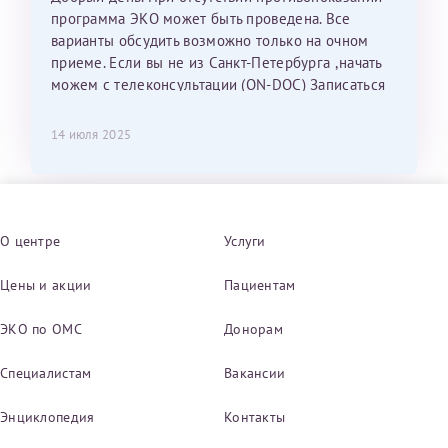
программа ЭКО может быть проведена. Все
варианты обсудить возможно только на очном
приеме. Если вы не из Санкт-Петербурга ,начать
можем с телеконсультации (ON-DOC) Записаться
помогут администраторы по телефону 8-812-327-
19-50
14 июля 2025
О центре
Услуги
Цены и акции
Пациентам
ЭКО по ОМС
Донорам
Специалистам
Вакансии
Энциклопедия
Контакты