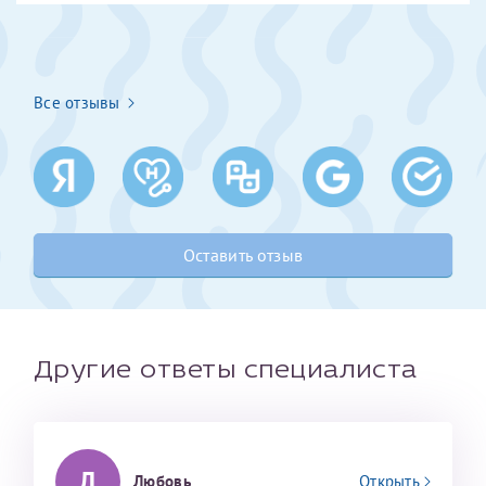
Получение справки
Все отзывы
Лично в кассе центра
Прислать на эл. почту
Направить справку сразу в ИФНС
(упрощенный порядок возврата НДФЛ с 2024 г.)
Оставить отзыв
Телефон*
Другие ответы специалиста
Электронная почта*
Л
скан 2-3 страниц паспорта пациента и
Любовь
Открыть