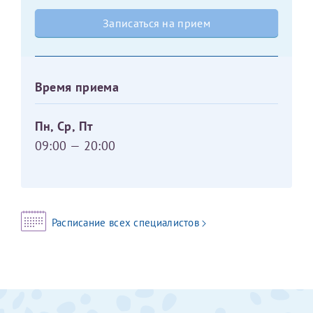
Записаться на прием
Оставить отзыв
Принимаю условия
Соглашения на обработку
Отчество*
персональных данных
Время приема
Записаться на прием
Дата рождения*
Пн, Ср, Пт
09:00 — 20:00
Для предоставления в налоговые органы Российской
Федерации, выписать ее на имя:
Расписание всех специалистов
Фамилия*
Имя*