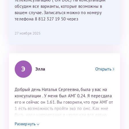
лёгкое и простое. Вообще в данной клинике весь
обсудим все варианты, которые возможны в
персонал очень вежливый и чуткий, прям приятно
вашем случае. Записаться можно по номеру
находиться. Мы собираемся туда ещё за вторым
телефона 8 812 327 19 50 через
ребёнком, и конечно же только к Ринату
администраторов.
Рафаильевичу, нашему волшебнику, без каких либо
27 ноября 2025
сомнений.
Темирбулатов Ринат Рафаилевич
Репродуктологи
Э
Элла
Открыть
26 июля 2026
Добрый день Наталья Сергеевна, была у вас на
консультации . У меня был АМГ 0.24. Я пересдала
его и сейчас он 1.61. Вы говорили, что при АМГ от
1 есть возможность пройти эко по омс. Как мне
быть, надо направление в центр или все равно
платно проходить обследования необходимо?
Развернуть