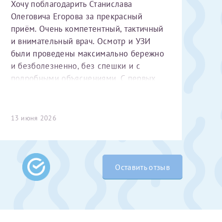
Хочу поблагодарить Станислава
Олеговича Егорова за прекрасный
приём. Очень компетентный, тактичный
и внимательный врач. Осмотр и УЗИ
были проведены максимально бережно
и безболезненно, без спешки и с
подробными объяснениями. С первых
минут чувствуется высокий
профессионализм и уважительное
 Словами не
отношение к пациенту. Спасибо
13 июня 2026
выми родителями
большое за чуткость, деликатность и
бник, который
комфортную атмосферу на приёме!
жении 10 лет.
ь с
 которых мне
Оставить отзыв
 Было принято
едуры. Поэтому
елали ЭКО
врача
ши поздравляем
Очень