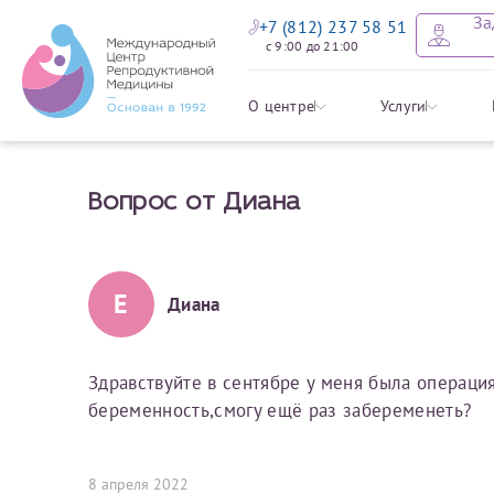
За
+7 (812) 237 58 51
с 9:00 до 21:00
Оставить
Записать
Задать в
Заявление 
О центре
Услуги
налоговых
Вопрос от Диана
Уважаемые пациенты! 
Ваше имя
Имя*
Мы рады приветст
ответы на интере
органов ознакомьтесь,
социальный налоговый
Мы просим вас не
Е
Диана
Ознакомить
информацию о сос
Фамилия
Отчество*
анонимность и за
условия мы не см
Здравствуйте в сентябре у меня была операц
беременность,смогу ещё раз забеременеть?
Наши специалист
Электронная почта
Фамилия*
на основе ваших 
Срок подготовки доку
можно скорее.
8 апреля 2022