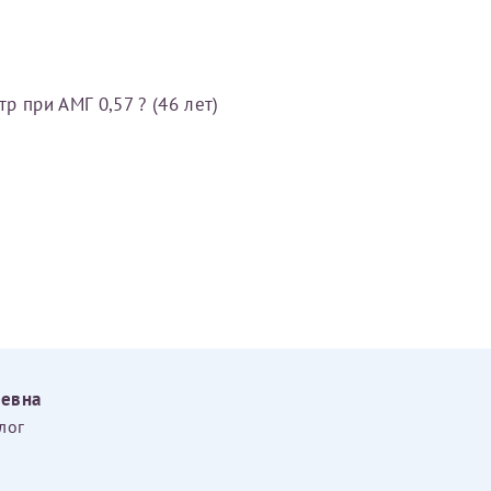
 при АМГ 0,57 ? (46 лет)
еевна
лог