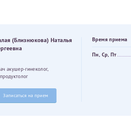
овия
Соглашения на обработку персональных данных
Имя*
Дата рождения*
алая (Близнюкова) Наталья
Время приема
Запис
овия
Соглашения на обработку персональных данных
ергеевна
Пн, Ср, Пт
ач акушер-гинеколог,
продуктолог
Имя*
Записаться на прием
ИНН Налогоплательщика*
налогоплательщик, тот, кто будет получать вычет - ФИО налогоплательщика