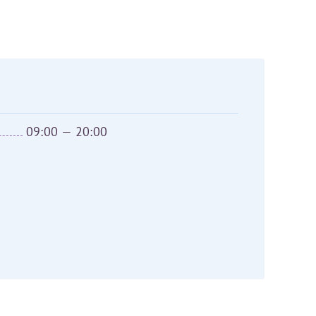
Оставить отзыв
аться на прием
09:00 — 20:00
Для предоставления в налоговые органы Российской Федерации, выписать ее на имя: