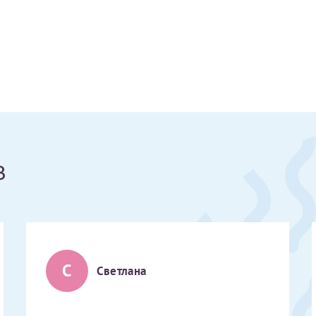
Получение справки
Лично в кассе центра
Прислать на эл. почту
Направить справку сразу в ИФНС
в
(упрощенный порядок возврата НДФЛ с 2024 г.)
Электронная почта*
С
Светлана