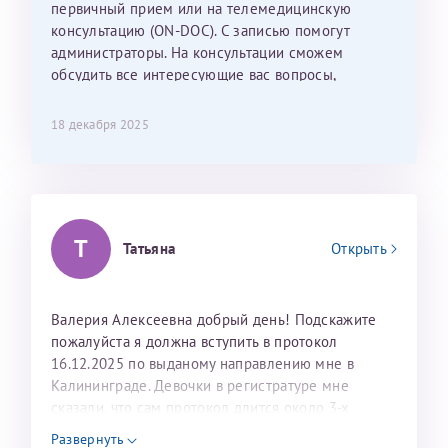
С ней общение было, как с давней знакомой, очень
первичный прием или на телемедицинскую
лёгкое и простое. Вообще в данной клинике весь
консультацию (ON-DOC). С записью помогут
персонал очень вежливый и чуткий, прям приятно
администраторы. На консультации сможем
находиться. Мы собираемся туда ещё за вторым
обсудить все интересующие вас вопросы,
ребёнком, и конечно же только к Ринату
составить план подготовки и лечения.
Рафаильевичу, нашему волшебнику, без каких либо
18 декабря 2025
сомнений.
Темирбулатов Ринат Рафаилевич
Репродуктологи
Т
Татьяна
Открыть
26 июля 2026
Валерия Алексеевна добрый день! Подскажите
пожалуйста я должна вступить в протокол
16.12.2025 по выданому направлению мне в
Калининграде. Девочки в регистратуре мне
сказали, что сам протокол длится около 3-х
недель и 3 недели я должна находится в Питере.
Развернуть