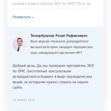
налогоплательщика* (основной разворот с фотографией,
клинике можно сделать ЭКО по ОМС? Есть ли
бесплатная консультация репродуктолога? С
вашими данными и местом выдачи)
уважением, Наталья Баранова.
Развернуть
Александра
Темирбулатов Ринат Рафаилевич
Врач акушер-гинеколог, репродуктолог
высшей категории, кандидат медицинских
наук, заведующий отделением ВРТ
Хотелось бы выразить благодарность Темирбулатову
Ринату Рафаильевичу. Словами не описать, на сколько
Добрый день. Да, мы проводим программы ЭКО
мы ему благодарны. Благодаря ему мы стали
по ОМС. Бесплатные консультации
счастливыми родителями доченьки, которой
репродуктолога бывают в виде периодических
исполнилось вчера пол года. Ринат Рафаильевич
акций, за которыми нужно следить на нашем
волшебник, который исполнил нашу очень давнюю
сайте.
мечту. Забеременеть не получалось на протяжении
10 лет. Потом начались операции по женски
16 января 2026
(вылазили кисты на яичниках), после которых мне
сказали, что срочно нужно беременеть, так как я могу
Нажимая кнопку "Отправить" соглашаюсь с
Политикой