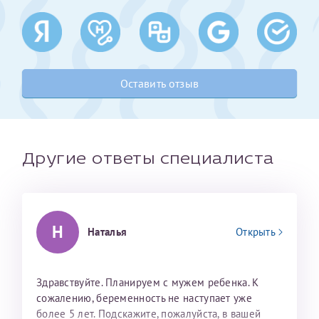
Получение справки
Лично в кассе центра
Оставить отзыв
Прислать на эл. почту
Направить справку сразу в ИФНС
(упрощенный порядок возврата НДФЛ с 2024 г.)
Другие ответы специалиста
Телефон*
Н
Наталья
Открыть
Электронная почта*
Здравствуйте. Планируем с мужем ребенка. К
сожалению, беременность не наступает уже
скан 2-3 страниц паспорта пациента и
более 5 лет. Подскажите, пожалуйста, в вашей