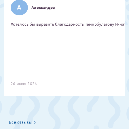
А
Отчество*
Александра
Хотелось бы выразить благодарность Темирбулатову Ринату 
ИНН Налогоплательщика*
налогоплательщик, тот, кто будет получать вычет - ФИО
налогоплательщика
За год/годы
26 июля 2026
2022
2023
2024
2025
Все отзывы