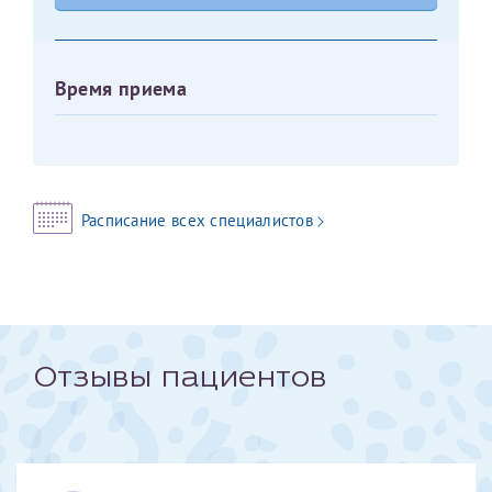
Оставить отзыв
Принимаю условия
Соглашения на обработку
Отчество*
Время приема
персональных данных
Записаться на прием
Дата рождения*
Расписание всех специалистов
Для предоставления в налоговые органы Российской
Федерации, выписать ее на имя:
Фамилия*
Отзывы пациентов
Имя*