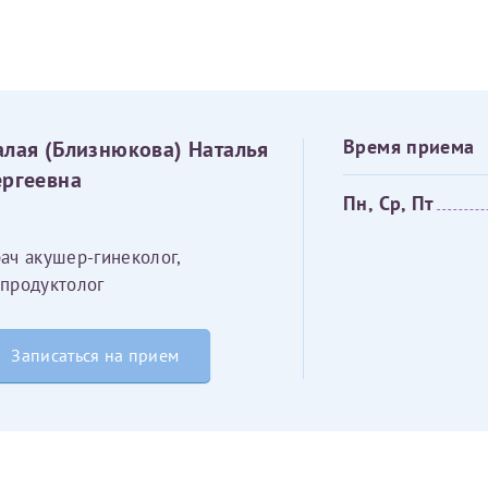
овия
Соглашения на обработку персональных данных
Имя*
Дата рождения*
алая (Близнюкова) Наталья
Время приема
Запис
овия
Соглашения на обработку персональных данных
ергеевна
Пн, Ср, Пт
ач акушер-гинеколог,
продуктолог
Имя*
Записаться на прием
ИНН Налогоплательщика*
налогоплательщик, тот, кто будет получать вычет - ФИО налогоплательщика