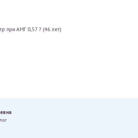
 при АМГ 0,57 ? (46 лет)
еевна
лог