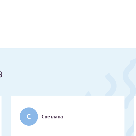
Получение справки
Лично в кассе центра
Прислать на эл. почту
Направить справку сразу в ИФНС
в
(упрощенный порядок возврата НДФЛ с 2024 г.)
Электронная почта*
С
Светлана