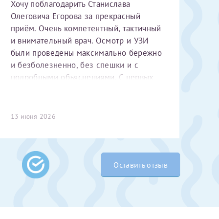
Хочу поблагодарить Станислава
Олеговича Егорова за прекрасный
приём. Очень компетентный, тактичный
и внимательный врач. Осмотр и УЗИ
были проведены максимально бережно
и безболезненно, без спешки и с
подробными объяснениями. С первых
минут чувствуется высокий
профессионализм и уважительное
 Словами не
отношение к пациенту. Спасибо
13 июня 2026
выми родителями
большое за чуткость, деликатность и
бник, который
комфортную атмосферу на приёме!
жении 10 лет.
ь с
 которых мне
Оставить отзыв
 Было принято
едуры. Поэтому
елали ЭКО
врача
ши поздравляем
Очень