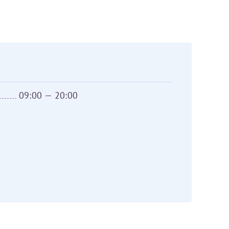
Оставить отзыв
аться на прием
09:00 — 20:00
Для предоставления в налоговые органы Российской Федерации, выписать ее на имя: