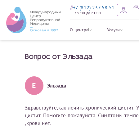
За
+7 (812) 237 58 51
с 9:00 до 21:00
Оставить
Записать
Задать в
Заявление 
О центре
Услуги
налоговых
Вопрос от Эльзада
Уважаемые пациенты! 
Ваше имя
Имя*
Мы рады приветст
ответы на интере
органов ознакомьтесь,
социальный налоговый
Мы просим вас не
Е
Эльзада
Ознакомить
информацию о сос
Фамилия
Отчество*
анонимность и за
условия мы не см
Здравствуйте,как лечить хронический цистит. У
цистит. Помогите пожалуйста. Симптомы темпер
Наши специалист
Электронная почта
Фамилия*
,крови нет.
на основе ваших 
Срок подготовки доку
можно скорее.