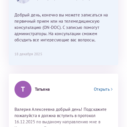
Наталью Викторовну. Тоже очень душевный человек.
С ней общение было, как с давней знакомой, очень
Добрый день, конечно вы можете записаться на
лёгкое и простое. Вообще в данной клинике весь
первичный прием или на телемедицинскую
персонал очень вежливый и чуткий, прям приятно
консультацию (ON-DOC). С записью помогут
находиться. Мы собираемся туда ещё за вторым
администраторы. На консультации сможем
ребёнком, и конечно же только к Ринату
обсудить все интересующие вас вопросы,
Рафаильевичу, нашему волшебнику, без каких либо
составить план подготовки и лечения.
сомнений.
18 декабря 2025
Темирбулатов Ринат Рафаилевич
Репродуктологи
26 июля 2026
Т
Татьяна
Открыть
Валерия Алексеевна добрый день! Подскажите
пожалуйста я должна вступить в протокол
16.12.2025 по выданому направлению мне в