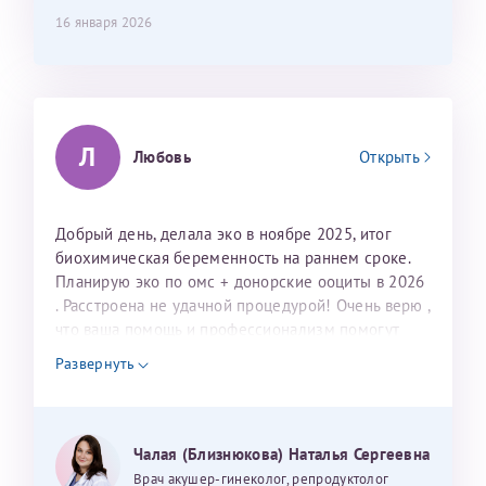
(вылазили кисты на яичниках), после которых мне
конфиденциальности
16 января 2026
сказали, что срочно нужно беременеть, так как я могу
Светлана
Анна
лишиться яичников. Было принято решение делать
Я подтверждаю свое согласие на передачу указанной мной
информации в электронной форме (в том числе персональных
ЭКО. Мы живём на Камчатке, у нас не делают данной
данных) по открытым каналам связи сети Интернет.
процедуры. Поэтому нужно лететь в другие города.
Выбор сразу пал на МЦРМ, так как здесь делали ЭКО
родственники и так же хорошо отзывались о данной
Эльвира Валентиновна, добрый день. Беспокоит вас
Хочу поблагодарить Станислава Олеговича Егорова за
Л
Любовь
Открыть
клинике. При выборе врача остановилась на Ринате
Светлана. От всей души поздравляем вас с Днем
прекрасный приём. Очень компетентный, тактичный
Рафаильевиче, чему очень рада. Как потом оказалось,
медицинского работника. Желаем вам крепкого
и внимательный врач. Осмотр и УЗИ были проведены
что родственники делали тоже у него. Это на столько
здоровья, успехов в работе, благодарных пациентов.
максимально бережно и безболезненно, без спешки
Добрый день, делала эко в ноябре 2025, итог
чуткий и внимательный врач, что лучше некуда. Он
Вы делаете людей счастливыми. Благодаря вам в
и с подробными объяснениями. С первых минут
биохимическая беременность на раннем сроке.
всё объяснит и разложить по полочкам. До того, как
2017 году родился наш сыночек. В этом году он
чувствуется высокий профессионализм и
Планирую эко по омс + донорские ооциты в 2026
мы прилетели в клинику, он был на связи и отвечал
закончил с отличием второй класс. Занимается
уважительное отношение к пациенту. Спасибо
. Расстроена не удачной процедурой! Очень верю ,
на вопросы. У нас всё получилось с третьей попытки.
лёгкой атлетикой и шахматами, ходит в театральную
большое за чуткость, деликатность и комфортную
что ваша помощь и профессионализм помогут
Первые две были не удачные, эмбрионы не
студию. Спасибо вам большое за всё.
атмосферу на приёме!
нам в нашей мечте о малыше! Обращаюсь к вам
приживались. Так что если вдруг с первого раза не
Развернуть
потому, что вы помогли моей родной сестре стать
получится, не переживайте. Обязательно всё выйдет.
Исакова Эльвира Валентиновна
Егоров Станислав Олегович
счастливой мамой в этом году!!!Верю, что и в
В моменты неудач Ринат Рафаильевич находил слова
моей жизни вы станете этим волшебником!!!
поддержки на столько, что я сначала сидела со
Репродуктологи
Репродуктологи
Могу ли я записаться к вам и обсудить
Чалая (Близнюкова) Наталья Сергеевна
слезами на глазах, а потом благодаря ему улыбалась.
дальнейшие действия для программы эко
25 июня 2026
13 июня 2026
Так же хотелось отметить мед. сестру Сухову
Врач акушер-гинеколог, репродуктолог